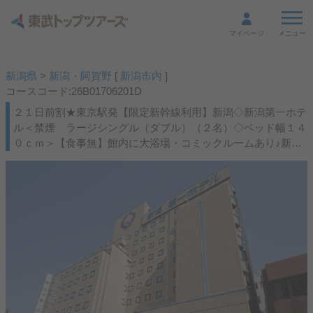
メニュー
マイページ
新潟県
>
新潟・阿賀野
[
新潟市内
]
コースコード:26B01706201D
２１日前割★東京駅発【限定新幹線利用】新潟◇新潟第一ホテ
ル＜禁煙 ラージシングル（ダブル）（２名）◇ベッド幅１４
０ｃｍ＞【食事無】館内に大浴場・コミックルームあり♪新潟
駅より徒歩約３分♪◇ＪＲ駅受取