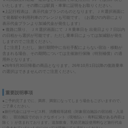
いたします。その際には駅員・車掌に証明をお取りください。
●上記行程表は、表示代金プランのものとなります。ＪＲ選択画面に
て発着駅や利用列車のアレンジも可能です。（お選びの内容により
表示代金プランより加減代金が発生します）
● 復路に限り、 ＪＲ選択画面にて ＪＲ乗車日を 出発日より７日以内
の日程から選択が可能です。ただし乗車日によっては加減額が発生
しますのでご注意ください。
【ご注意】ただし、旅行期間中に当社手配によらない宿泊・移動が
含まれる場合、その期間については主催旅行保険（特別補償）の適
用外となります。
●26年9月30日帰着の商品となります。26年10月1日以降の復路乗車
の選択はできませんのでご注意ください。
重要説明事項
●ご予約完了までに、満席、満室になってしまう場合もございますので、
ご了承ください。
●旅行代金にはサービス料、消費税等諸税（対象宿泊施設の宿泊税・入湯
税）、宿泊施設でのおトクなポイント（現地払い・有料記載がある内容は
除く ）が含まれております。追加飲食、乳幼児施設使用料など旅行代金
に含まれていないものについては現地にてお支払いください。