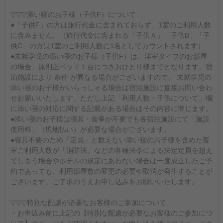
▽▽▽添い寝のお子様（子供F）について
●「子供F」の方は旅行代金に含まれておらず、1室のご利用人数
に含みません。（旅行代金に含まれる「子供Ａ」「子供B」「子
供C」の方は1室のご利用人数に1名としてカウントされます）
●未就学児の添い寝のお子様（子供F）は、洋室タイプのお部屋
の場合、原則正ベッド１台につきおひとり様までとなります。宿
泊施設により 条件 が異なる場合がございますので、 未就学児の
添い寝のお子様がいらっしゃる場合は宿泊施設に直接お問い合わ
せお願いいたします。ただし上記「利用人数・子供について」欄
に添い寝の対応に関する記載がある場合はその内容に準じます。
●添い寝のお子様は寝具・食事が不要でも各宿泊施設にて「施設
使用料」（現地払い）が必要な場合がございます。
●寝具不要のため「定員」と数えない添い寝のお子様を含めた客
室ご利用人数が「消防法」などの各種法令による法定定員を超え
てしまう場合やホテルの規定にあわない場合は一度成立したご予
約であっても、利用部屋数の変更の必要や取消が発生することが
ございます。ご了承のうえお申し込みをお願いいたします。
▽▽▽特別な配慮が必要なお客様のご参加について
・お申込み前に上記の【特別な配慮が必要なお客様のご参加につ