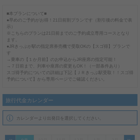
■本プランについて■
●早めのご予約がお得！21日前割プランです（割引後の料金で表
示）
※こちらのプランは21日前までのご予約成立専用コースとなり
ます。
●JRきっぷが駅の指定席券売機で受取OKの【スゴ得】プランで
す
→乗車の【１か月前】のお申込からJR座席の指定可能！
→７日前まで、列車や座席の変更もOK！（一部条件あり）
スゴ得予約についての詳細は下記【ＪＲきっぷ駅受取！！スゴ得
予約について】から専用ページでご確認ください。
旅行代金カレンダー
カレンダーより出発日を選択してください。