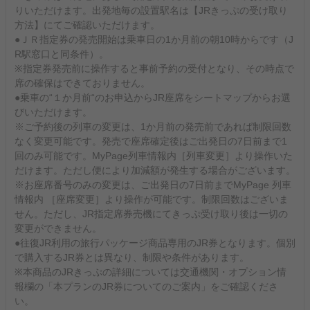
りいただけます。出発地毎の設置駅名は【JRきっぷの受け取り
方法】にてご確認いただけます。
●ＪＲ指定券の発売開始は乗車日の1か月前の朝10時からです（J
R駅窓口と同条件）。
※指定券発売前に操作すると事前予約の受付となり、その時点で
席の確保はできておりません。
●乗車の“１か月前“のお申込からJR座席をシートマップからお選
びいただけます。
※ご予約後の列車の変更は、1か月前の発売前であれば制限回数
なく変更可能です。発売で座席確定後はご出発日の7日前まで1
回のみ可能です。MyPage列車情報内［列車変更］より操作いた
だけます。ただし便により加減額が発生する場合がございます。
※お座席番号のみの変更は、ご出発日の7日前までMyPage 列車
情報内 ［座席変更］より操作が可能です。制限回数はございま
せん。ただし、JR指定席券売機にてきっぷ受け取り後は一切の
変更ができません。
●往復JR利用の旅行パッケージ商品専用のJR券となります。個別
で購入するJR券とは異なり、制限や条件があります。
※本商品のJRきっぷの詳細については交通機関・オプション情
報欄の「本プランのJR券についてのご案内」をご確認くださ
い。