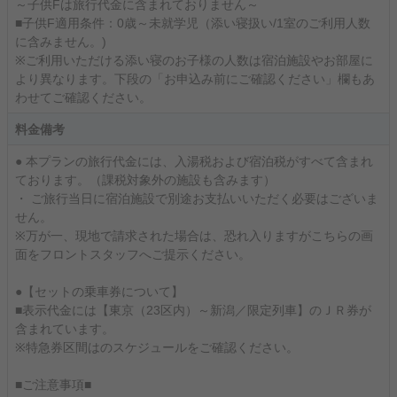
～子供Fは旅行代金に含まれておりません～
■子供F適用条件：0歳～未就学児（添い寝扱い/1室のご利用人数
に含みません。)
※ご利用いただける添い寝のお子様の人数は宿泊施設やお部屋に
より異なります。下段の「お申込み前にご確認ください」欄もあ
わせてご確認ください。
料金備考
● 本プランの旅行代金には、入湯税および宿泊税がすべて含まれ
ております。（課税対象外の施設も含みます）
・ ご旅行当日に宿泊施設で別途お支払いいただく必要はございま
せん。
※万が一、現地で請求された場合は、恐れ入りますがこちらの画
面をフロントスタッフへご提示ください。
●【セットの乗車券について】
■表示代金には【東京（23区内）～新潟／限定列車】のＪＲ券が
含まれています。
※特急券区間はのスケジュールをご確認ください。
■ご注意事項■