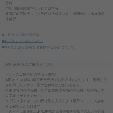
留所
◎新潟市水族館マリンピア日本海：
新潟駅前停留所→（水族館前行路線バス 約25分）→水族館前
停留所
■ＪＲきっぷ駅受取方法
■本プランＪＲ券について
■特別な配慮が必要なお客様のご参加について
お申込み前にご確認ください
▽▽▽スゴ得予約の特徴（抜粋）
●JRきっぷは駅の指定席券売機でお受取りとなります。宅配など
を利用したチケット類の送付物はございません。
※JR改札内の券売機・新幹線乗換改札前の券売機、駅の窓口で
は受取りができません。
※上記の【JRきっぷの受け取り方法】より専用ページにて詳細
をご確認いただけます
※きっぷは出発地にあるJR指定席券売機設置駅でのみお受け取