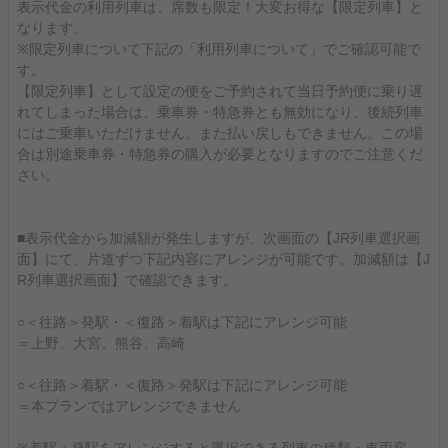
表示代金の利用列車は、席数も限定！大変お得な【限定列車】と
なります。
※限定列車について下記の「利用列車について」でご確認可能で
す。
【限定列車】として設定の便をご予約されて当日予約便に乗り遅
れてしまった場合は、乗車券・特急券とも無効になり、後続列車
にはご乗車いただけません。また払い戻しもできません。この場
合は別途乗車券・特急券の購入が必要となりますのでご注意くだ
さい。
■表示代金から加減額が発生しますが、次画面の【JR列車選択画
面】にて、片道ずつ下記内容にアレンジが可能です。加減額は【J
R列車選択画面】で確認できます。
○＜往路＞発駅・＜復路＞着駅は下記にアレンジ可能
＝上野、大宮、熊谷、高崎
○＜往路＞着駅・＜復路＞発駅は下記にアレンジ可能
＝本プランではアレンジできません