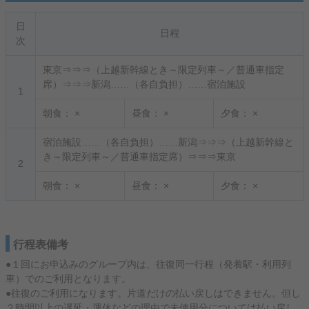
日
日程
次
東京⇒⇒⇒（上越新幹線とき～限定列車～／普通車指定
席）⇒⇒⇒新潟……（各自負担）……宿泊施設
1
朝食：
×
昼食：
×
夕食：
×
宿泊施設……（各自負担）……新潟⇒⇒⇒（上越新幹線と
き～限定列車～／普通車指定席）⇒⇒⇒東京
2
朝食：
×
昼食：
×
夕食：
×
行程表備考
●１回にお申込みのグループ内は、往復同一行程（発着駅・利用列
車）でのご利用となります。
●往復のご利用になります。片道だけの払い戻しはできません。但し
２時間以上の遅延・運休などの理由で未使用分については払い戻し