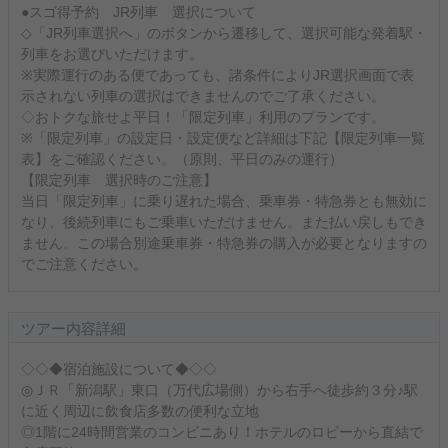
●スゴ得予約 JR列車 選択について
◇「JR列車選択へ」のボタンから遷移して、選択可能な発着駅・
列車をお選びいただけます。
※実際運行のある便であっても、諸条件によりJR選択画面で表
示されない列車の選択はできませんのでご了承ください。
◇おトクな旅せよ平日！「限定列車」利用のプランです。
※「限定列車」の設定日・設定便など詳細は下記【限定列車一覧
表】をご確認ください。（原則、平日のみの運行）
【限定列車 選択時のご注意】
当日「限定列車」に乗り遅れた場合、乗車券・特急券とも無効に
なり、後続列車にもご乗車いただけません。また払い戻しもでき
ません。この場合別途乗車券・特急券の購入が必要となりますの
でご注意ください。
ツアー内容詳細
◇◇◆宿泊施設について◆◇◇
◎ＪＲ「新潟駅」東口（万代広場側）から右手へ徒歩約３分♪駅
に近く周辺に飲食店多数の便利な立地
◎1階に24時間営業のコンビニあり！ホテルのロビーから直結で