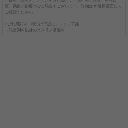
※着駅・発駅をアレンジすると選択できる列車の種類・車両変
更、乗換が必要となる場合もございます。詳細はJR選択画面にて
ご確認ください。
○ご利用列車・種別は下記にアレンジ可能
＝限定列車以外のとき号／普通車