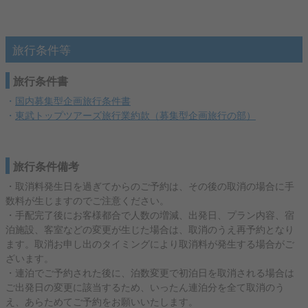
旅行条件等
旅行条件書
・
国内募集型企画旅行条件書
・
東武トップツアーズ旅行業約款（募集型企画旅行の部）
旅行条件備考
・取消料発生日を過ぎてからのご予約は、その後の取消の場合に手
数料が生じますのでご注意ください。
・手配完了後にお客様都合で人数の増減、出発日、プラン内容、宿
泊施設、客室などの変更が生じた場合は、取消のうえ再予約となり
ます。取消お申し出のタイミングにより取消料が発生する場合がご
ざいます。
・連泊でご予約された後に、泊数変更で初泊日を取消される場合は
ご出発日の変更に該当するため、いったん連泊分を全て取消のう
え、あらためてご予約をお願いいたします。