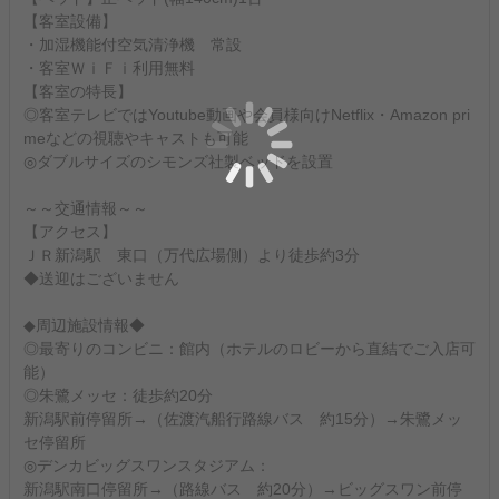
【客室設備】
・加湿機能付空気清浄機 常設
・客室ＷｉＦｉ利用無料
【客室の特長】
◎客室テレビではYoutube動画や会員様向けNetflix・Amazon pri
meなどの視聴やキャストも可能
◎ダブルサイズのシモンズ社製ベッドを設置
～～交通情報～～
【アクセス】
ＪＲ新潟駅 東口（万代広場側）より徒歩約3分
◆送迎はございません
◆周辺施設情報◆
◎最寄りのコンビニ：館内（ホテルのロビーから直結でご入店可
能）
◎朱鷺メッセ：徒歩約20分
新潟駅前停留所→（佐渡汽船行路線バス 約15分）→朱鷺メッ
セ停留所
◎デンカビッグスワンスタジアム：
新潟駅南口停留所→（路線バス 約20分）→ビッグスワン前停