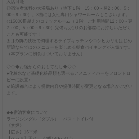
入店可能
◎宿泊者無料の大浴場あり（地下１階 15：00～翌2：00、5：
00～9：30）。3階には女性専用シャワールームもございます。
◎15000冊越えのコミックルーム（３階 ご利用時間12：00～翌
2：00、5：00～9：30）完備♪お泊りのお部屋にお持ちいただく
ことも可能です！
◎目の前の鉄板で調理するライブキッチンやコシヒカリをはじめ
新潟ならではのメニューを楽しめる朝食バイキングが人気です。
（本プランに朝食はついておりません）
◇◇◆お宿からのおもてなし◆◇◇
●化粧水など基礎化粧品類も選べるアメニティバーをフロントロ
ビーに設置♪
※施設都合により提供内容や提供時間が変更となる場合がござい
ます。
◆◆宿泊客室について
ラージシングル（ダブル） バス・トイレ付
《禁煙》
【広さ】16平米
【ベッド】正ベッド(幅140cm)1台