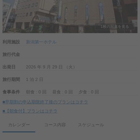
1枚の写真を見る
利用施設
新潟第一ホテル
旅行代金
出発日
2026 年 9 月 29 日 （火）
旅行期間
1 泊 2 日
食事条件
朝食 : 0 回
昼食 : 0 回
夕食 : 0 回
■早期割の申込期限終了後のプランはコチラ
■【朝食付】プランはコチラ
カレンダー
コース内容
スケジュール