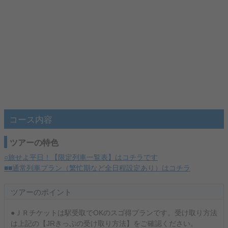
コース内容
ツアーの特色
○旅せよ平日！【限定列車一覧表】はコチラです
■■通常列車プラン（繁忙期など全日程設定あり）はコチラ
ツアーのポイント
●ＪＲチケットは駅受取でOKのスゴ得プランです。受け取り方法
は上記の【JRきっぷの受け取り方法】をご確認ください。