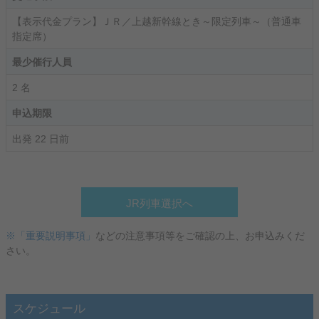
【表示代金プラン】ＪＲ／上越新幹線とき～限定列車～（普通車
指定席）
最少催行人員
2 名
申込期限
出発 22 日前
JR列車選択へ
※「重要説明事項」
などの注意事項等をご確認の上、お申込みくだ
さい。
スケジュール