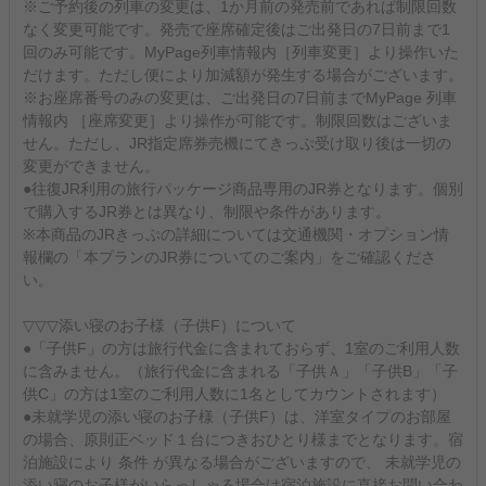
※ご予約後の列車の変更は、1か月前の発売前であれば制限回数
なく変更可能です。発売で座席確定後はご出発日の7日前まで1
回のみ可能です。MyPage列車情報内［列車変更］より操作いた
だけます。ただし便により加減額が発生する場合がございます。
※お座席番号のみの変更は、ご出発日の7日前までMyPage 列車
情報内 ［座席変更］より操作が可能です。制限回数はございま
せん。ただし、JR指定席券売機にてきっぷ受け取り後は一切の
変更ができません。
●往復JR利用の旅行パッケージ商品専用のJR券となります。個別
で購入するJR券とは異なり、制限や条件があります。
※本商品のJRきっぷの詳細については交通機関・オプション情
報欄の「本プランのJR券についてのご案内」をご確認くださ
い。
▽▽▽添い寝のお子様（子供F）について
●「子供F」の方は旅行代金に含まれておらず、1室のご利用人数
に含みません。（旅行代金に含まれる「子供Ａ」「子供B」「子
供C」の方は1室のご利用人数に1名としてカウントされます）
●未就学児の添い寝のお子様（子供F）は、洋室タイプのお部屋
の場合、原則正ベッド１台につきおひとり様までとなります。宿
泊施設により 条件 が異なる場合がございますので、 未就学児の
添い寝のお子様がいらっしゃる場合は宿泊施設に直接お問い合わ