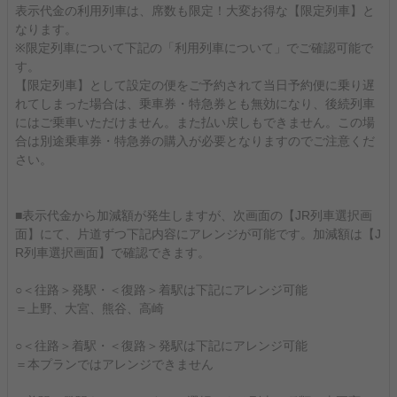
表示代金の利用列車は、席数も限定！大変お得な【限定列車】と
なります。
※限定列車について下記の「利用列車について」でご確認可能で
す。
【限定列車】として設定の便をご予約されて当日予約便に乗り遅
れてしまった場合は、乗車券・特急券とも無効になり、後続列車
にはご乗車いただけません。また払い戻しもできません。この場
合は別途乗車券・特急券の購入が必要となりますのでご注意くだ
さい。
■表示代金から加減額が発生しますが、次画面の【JR列車選択画
面】にて、片道ずつ下記内容にアレンジが可能です。加減額は【J
R列車選択画面】で確認できます。
○＜往路＞発駅・＜復路＞着駅は下記にアレンジ可能
＝上野、大宮、熊谷、高崎
○＜往路＞着駅・＜復路＞発駅は下記にアレンジ可能
＝本プランではアレンジできません