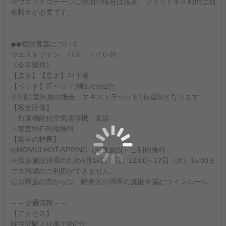
※ウエストコテージご宿泊の場合は温泉、フィットネス利用は別
途料金が必要です。
◆◆宿泊客室について
ウエストツイン バス・トイレ付
《全室禁煙》
【広さ】【広さ】24平米
【ベッド】正ベッド(幅97cm)2台
※3名1室利用の場合、エキストラベッド1台追加となります。
【客室設備】
・加湿機能付空気清浄機 常設
・客室WiFi利用無料
【客室の特長】
◎MOMIJI HOT-SPRING（温泉施設）ご利用無料
※温泉施設清掃のため6月14日（日）12:00～17日（水）15:00ま
で大浴場のご利用ができません。
◎お部屋の窓からは、軽井沢の四季の庭園を望むツインルーム。
～～交通情報～～
【アクセス】
軽井沢駅より車で約2分