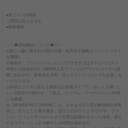
●本プランの朝食
ご用意はありません
●朝食場所
◇◇◆宿泊施設について◆◇◇
◎美しい森に囲まれた憧れの地・軽井沢で優雅なリゾートステイ
を満喫♪
◎軽井沢・プリンスショッピングプラザまではホテル ウエスト
本館から徒歩約2分！国内外人気ブランドのアウトレットから雑
貨におみやげ、飲食店も充実！ゆっくりショッピングをお楽しみ
いただけます。
◎多様なニーズに応える豊富なお部屋タイプで、ゆっくり過ごし
たい3世代での旅行や、ご友人、カップル、ワーケーション利用
にも最適。
◎「MOMIJI HOT-SPRING」は、大きなガラス窓が解放的な内風
呂に、広々とした露天風呂、流行りのロウリュ サウナや、ラウ
ンジ、フィットネスルームまで充実の設備がそろった温泉。身も
心もリフレッシュする癒やしの時間が流れます。