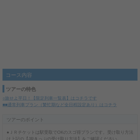
コース内容
ツアーの特色
○旅せよ平日！【限定列車一覧表】はコチラです
■■通常列車プラン（繁忙期など全日程設定あり）はコチラ
ツアーのポイント
●ＪＲチケットは駅受取でOKのスゴ得プランです。受け取り方法
は上記の【JRきっぷの受け取り方法】をご確認ください。