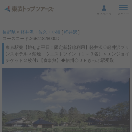
メニュー
マイページ
長野県
>
軽井沢・佐久・小諸
[
軽井沢
]
コースコード:26B11828000D
東京駅発【旅せよ平日！限定新幹線利用】軽井沢◇軽井沢プリ
ンスホテル＜禁煙 ウエストツイン（１～３名）＞エンジョイ
チケット２枚付♪【食事無】◆信州◇ＪＲきっぷ駅受取