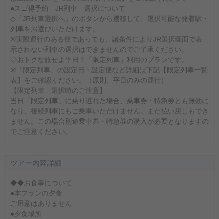
●スゴ得予約 JR列車 選択について
◇「JR列車選択へ」のボタンから遷移して、選択可能な発着駅・
列車をお選びいただけます。
※実際運行のある便であっても、諸条件によりJR選択画面で表
示されない列車の選択はできませんのでご了承ください。
◇おトクな旅せよ平日！「限定列車」利用のプランです。
※「限定列車」の設定日・設定便など詳細は下記【限定列車一覧
表】をご確認ください。（原則、平日のみの運行）
【限定列車 選択時のご注意】
当日「限定列車」に乗り遅れた場合、乗車券・特急券とも無効に
なり、後続列車にもご乗車いただけません。また払い戻しもでき
ません。この場合別途乗車券・特急券の購入が必要となりますの
でご注意ください。
ツアー内容詳細
◆◆お食事について
●本プランの夕食
ご用意はありません
●夕食場所