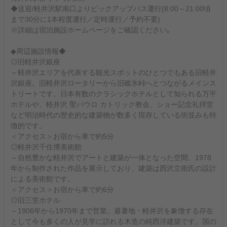
◆送迎/軽井沢駅南口よりピックアップバス運行(8:00～21:00頃
まで30分に1本程度運行／定時運行／予約不要)
※詳細は宿泊施設ホームページをご確認ください｡
◆周辺施設情報◆
◎旧軽井沢銀座
～軽井沢エリアを代表する観光スポットのひとつでもある旧軽井
沢銀座。旧軽井沢ロータリーから旧碓氷峠へとつながるメインス
トリートです。日本有数のクラシックホテルとして知られる万平
ホテルや、軽井沢 聖パウロ カトリック教会、ショー記念礼拝堂
など明治時代の歴史的な建築物が数多く現存している街並みも特
徴的です。
＜アクセス＞お宿から車で約5分
◎軽井沢千住博美術館
～自然豊かな軽井沢でアートと建築が一体となった空間。1978
年から制作された作品を展示しており、建築は西沢立衛氏の設計
による美術館です。
＜アクセス＞お宿から車で約6分
◎旧三笠ホテル
～1906年から1970年まで営業。避暑地・軽井沢を象徴する存在
として今も多くの人が見学に訪れる木造の純西洋建築です。国の