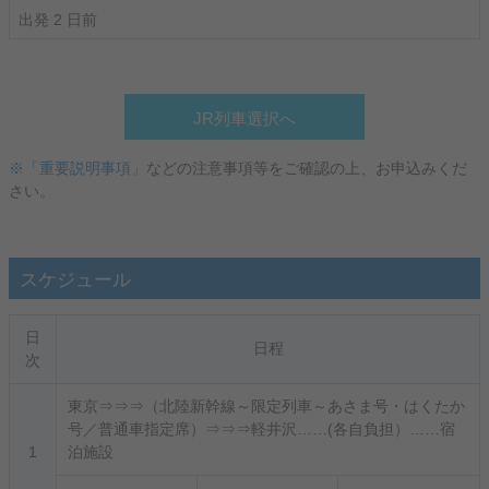
出発 2 日前
JR列車選択へ
※「重要説明事項」
などの注意事項等をご確認の上、お申込みくだ
さい。
スケジュール
日
日程
次
東京⇒⇒⇒（北陸新幹線～限定列車～あさま号・はくたか
号／普通車指定席）⇒⇒⇒軽井沢……(各自負担）……宿
1
泊施設