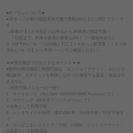
■本プランについて■
●JRきっぷが駅の指定席券売機で受取OKの【スゴ得】プランで
す
→乗車の【１か月前】のお申込からJR座席の指定可能！
→７日前まで、列車や座席の変更もOK！（一部条件あり）
スゴ得予約についての詳細は下記【ＪＲきっぷ駅受取！！スゴ得
予約について】から専用ページでご確認ください。
★★宿泊施設でのおトクなポイント★★
●館内や周辺施設で利用可能な「エンジョイチケット」おひとり
様1枚付 ※チケットを利用しなかった場合でも返金・換金はで
きません。
＜利用可能メニューの一例＞
1．ケーキセット（ALL DAY DINNING/BAR Promiseにて）
2．ボウリング（軽井沢プリンスボウルにて）
※金券として利用可能
3．レンタサイクル利用（通常自転車）※4月中旬～10月下旬ま
で
4．コンビニエンスストア「THE FARM ファミリーマート」
※金券として利用可能