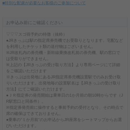
■特別な配慮が必要なお客様のご参加について
お申込み前にご確認ください
▽▽▽スゴ得予約の特徴（抜粋）
●JRきっぷは駅の指定席券売機でお受取りとなります。宅配など
を利用したチケット類の送付物はございません。
※JR改札内の券売機・新幹線乗換改札前の券売機、駅の窓口で
は受取りができません。
※上記の【JRきっぷの受け取り方法】より専用ページにて詳細
をご確認いただけます
※きっぷは出発地にあるJR指定席券売機設置駅でのみお受け取
りいただけます。出発地毎の設置駅名は【JRきっぷの受け取り
方法】にてご確認いただけます。
●ＪＲ指定券の発売開始は乗車日の1か月前の朝10時からです（J
R駅窓口と同条件）。
※指定券発売前に操作すると事前予約の受付となり、その時点で
席の確保はできておりません。
●乗車の“１か月前“のお申込からJR座席をシートマップからお選
びいただけます。