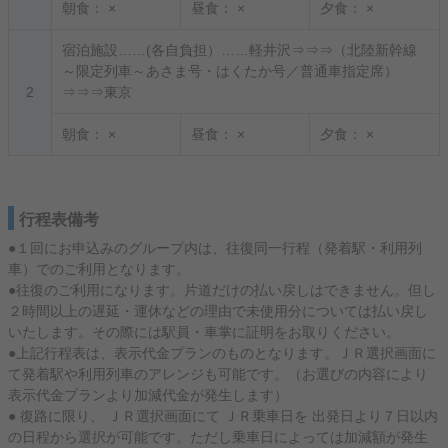
朝食：
×
昼食：
×
夕食：
×
宿泊施設……(各自負担）……軽井沢⇒⇒⇒（北陸新幹線
～限定列車～あさま号・はくたか号／普通車指定席）
2
⇒⇒⇒東京
朝食：
×
昼食：
×
夕食：
×
行程表備考
●１回にお申込みのグループ内は、往復同一行程（発着駅・利用列
車）でのご利用となります。
●往復のご利用になります。片道だけの払い戻しはできません。但し
２時間以上の遅延・運休などの理由で未使用分については払い戻し
いたします。その際には駅員・車掌に証明をお取りください。
●上記行程表は、表示代金プランのものとなります。ＪＲ選択画面に
て発着駅や利用列車のアレンジも可能です。（お選びの内容により
表示代金プランより加減代金が発生します）
● 復路に限り、 ＪＲ選択画面にて ＪＲ乗車日を 出発日より７日以内
の日程から選択が可能です。ただし乗車日によっては加減額が発生