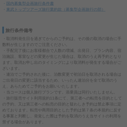
・
国内募集型企画旅行条件書
・
東武トップツアーズ旅行業約款（募集型企画旅行の部）
旅行条件備考
・取消料発生日を過ぎてからのご予約は、その後の取消の場合に手
数料が生じますのでご注意ください。
・手配完了後にお客様都合で人数の増減、出発日、プラン内容、宿
泊施設、客室などの変更が生じた場合は、取消のうえ再予約となり
ます。取消お申し出のタイミングにより取消料が発生する場合がご
ざいます。
・連泊でご予約された後に、泊数変更で初泊日を取消される場合は
ご出発日の変更に該当するため、いったん連泊分を全て取消のう
え、あらためてご予約をお願いいたします。
・当コースは個人旅行プランです。添乗員は同行いたしません。
・旅行販売サイト利用規約11条にて、第三者への転売を目的として
の予約、又は第三者への転売の目的と疑わしき予約は禁止事項に定
めております。転売や商用目的とした予約は第７条の本規約に反す
る事案と判断し、発覚した際は予約を取消のうえ当サイトの利用を
禁ずる場合があります。