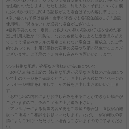
せお願いいたします。ただし上記「利用人数・子供について」欄
に添い寝の対応に関する記載がある場合はその内容に準じます。
●添い寝のお子様は寝具・食事が不要でも各宿泊施設にて「施設
使用料」（現地払い）が必要な場合がございます。
●寝具不要のため「定員」と数えない添い寝のお子様を含めた客
室ご利用人数が「消防法」などの各種法令による法定定員を超え
てしまう場合やホテルの規定にあわない場合は一度成立したご予
約であっても、利用部屋数の変更の必要や取消が発生することが
ございます。ご了承のうえお申し込みをお願いいたします。
▽▽▽特別な配慮が必要なお客様のご参加について
・お申込み前に上記の【特別な配慮が必要なお客様のご参加につ
いて】のページをご確認ください。お申し込み後にマイページの
メッセージ機能を利用して、その旨をお申し出お願いいたしま
す。
・お申し出の内容によりお申し込みを承ることができない場合が
ございますので、予めご了承の上お進み下さい。
・アレルギーによる食事内容変更をご希望の場合は、直接宿泊施
設へご連絡・ご相談をお願いいたします。ただし、宿泊施設の事
情によりご対応いただけない場合もございますのでご了承くださ
い。