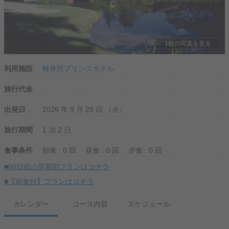
1枚の写真を見る
利用施設
軽井沢プリンスホテル
旅行代金
出発日
2026 年 9 月 29 日 （火）
旅行期間
1 泊 2 日
食事条件
朝食 : 0 回
昼食 : 0 回
夕食 : 0 回
■60日前の早期割プランはコチラ
■【朝食付】プランはコチラ
カレンダー
コース内容
スケジュール