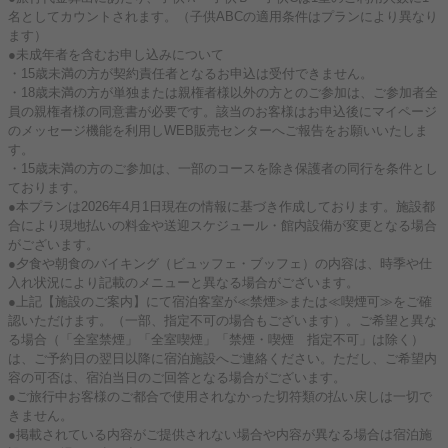
名としてカウントされます。（子供ABCの適用条件はプランにより異なり
ます）
●未成年者を含むお申し込みについて
・15歳未満の方が契約責任者となるお申込は受付できません。
・18歳未満の方が単独または親権者様以外の方とのご参加は、ご参加者全
員の親権者様の同意書が必要です。該当のお客様はお申込後にマイページ
のメッセージ機能を利用しWEB販売センターへご報告をお願いいたしま
す。
・15歳未満の方のご参加は、一部のコースを除き保護者の同行を条件とし
ております。
●本プランは2026年4月1日現在の情報に基づき作成しております。施設都
合により現地払いの料金や送迎スケジュール・館内設備が変更となる場合
がございます。
●夕食や朝食のバイキング（ビュッフェ・ブッフェ）の内容は、時季や仕
入れ状況により記載のメニューと異なる場合がございます。
●上記【施設のご案内】にて宿泊客室が≪禁煙≫または≪喫煙可≫をご確
認いただけます。（一部、指定不可の場合もございます）。ご希望と異な
る場合（「全室禁煙」「全室喫煙」「禁煙・喫煙 指定不可」は除く）
は、ご予約日の翌日以降に宿泊施設へご連絡ください。ただし、ご希望内
容の可否は、宿泊当日のご回答となる場合がございます。
●ご旅行中お客様のご都合で使用されなかった切符類の払い戻しは一切で
きません。
●掲載されている内容がご提供されない場合や内容が異なる場合は宿泊施