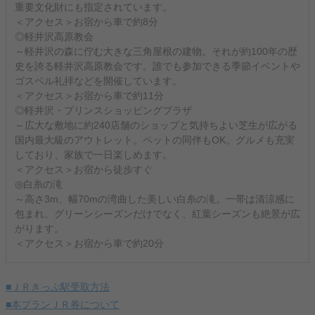
重要文化財にも指定されています。
＜アクセス＞お宿から車で約8分
◎軽井沢高原教会
～軽井沢の森に佇む大きな三角屋根の建物。それが約100年の歴
史を誇る軽井沢高原教会です。誰でも参加できる季節イベントや
ゴスペル礼拝などを開催しています。
＜アクセス＞お宿から車で約11分
◎軽井沢・プリンスショッピングプラザ
～広大な敷地に約240店舗のショップと気持ちよい芝生が広がる
国内最大級のアウトレット。ペットの同伴もOK。グルメも充実
しており、家族で一日楽しめます。
＜アクセス＞お宿から徒歩すぐ
◎白糸の滝
～高さ3m、幅70mの湾曲した美しい白糸の滝。一帯は清涼感に
包まれ、グリーンシーズンだけでなく、紅葉シーズンも絶景が広
がります。
＜アクセス＞お宿から車で約20分
■ＪＲきっぷ駅受取方法
■本プランＪＲ券について