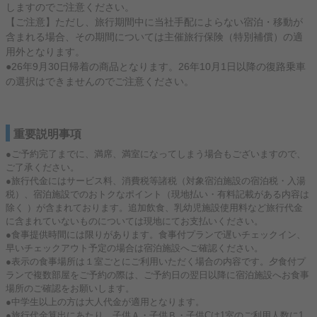
しますのでご注意ください。
【ご注意】ただし、旅行期間中に当社手配によらない宿泊・移動が
含まれる場合、その期間については主催旅行保険（特別補償）の適
用外となります。
●26年9月30日帰着の商品となります。26年10月1日以降の復路乗車
の選択はできませんのでご注意ください。
重要説明事項
●ご予約完了までに、満席、満室になってしまう場合もございますので、
ご了承ください。
●旅行代金にはサービス料、消費税等諸税（対象宿泊施設の宿泊税・入湯
税）、宿泊施設でのおトクなポイント（現地払い・有料記載がある内容は
除く ）が含まれております。追加飲食、乳幼児施設使用料など旅行代金
に含まれていないものについては現地にてお支払いください。
●食事提供時間には限りがあります。食事付プランで遅いチェックイン、
早いチェックアウト予定の場合は宿泊施設へご確認ください。
●表示の食事場所は１室ごとにご利用いただく場合の内容です。夕食付プ
ランで複数部屋をご予約の際は、ご予約日の翌日以降に宿泊施設へお食事
場所のご確認をお願いします。
●中学生以上の方は大人代金が適用となります。
●旅行代金算出にあたり、子供Ａ・子供Ｂ・子供Cは1室のご利用人数に1