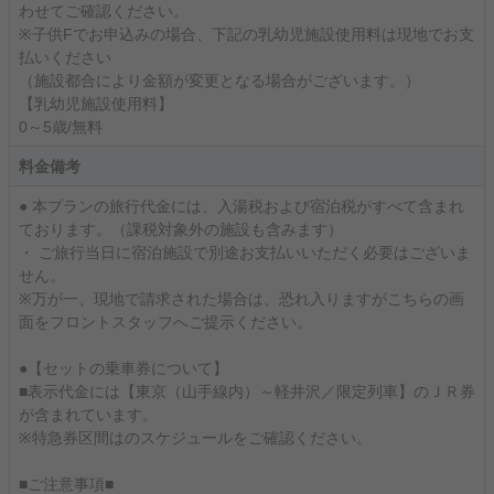
わせてご確認ください。
※子供Fでお申込みの場合、下記の乳幼児施設使用料は現地でお支
払いください
（施設都合により金額が変更となる場合がございます。）
【乳幼児施設使用料】
0～5歳/無料
料金備考
● 本プランの旅行代金には、入湯税および宿泊税がすべて含まれ
ております。（課税対象外の施設も含みます）
・ ご旅行当日に宿泊施設で別途お支払いいただく必要はございま
せん。
※万が一、現地で請求された場合は、恐れ入りますがこちらの画
面をフロントスタッフへご提示ください。
●【セットの乗車券について】
■表示代金には【東京（山手線内）～軽井沢／限定列車】のＪＲ券
が含まれています。
※特急券区間はのスケジュールをご確認ください。
■ご注意事項■