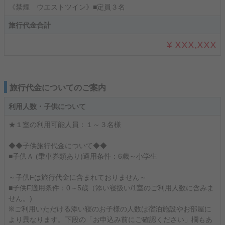
《禁煙 ウエストツイン》■定員３名
旅行代金合計
¥ XXX,XXX
旅行代金についてのご案内
利用人数・子供について
★１室の利用可能人員：１～３名様
◆◆子供旅行代金について◆◆
■子供Ａ (乗車券類あり)適用条件：6歳～小学生
～子供Fは旅行代金に含まれておりません～
■子供F適用条件：0～5歳（添い寝扱い/1室のご利用人数に含みま
せん。)
※ご利用いただける添い寝のお子様の人数は宿泊施設やお部屋に
より異なります。下段の「お申込み前にご確認ください」欄もあ