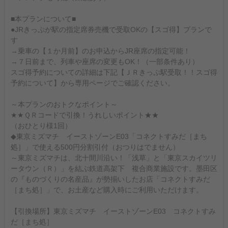
■本プランについて■
●JRきっぷが駅の指定席券売機で受取OKの【スゴ得】プランで
す
→乗車の【１か月前】のお申込からJR座席の指定可能！
→７日前まで、列車や座席の変更もOK！（一部条件あり）
スゴ得予約についての詳細は下記【ＪＲきっぷ駅受取！！スゴ得
予約について】から専用ページでご確認ください。
～本プランのおトクなポイント～
★★ＱＲコードで引換！うれしいポイント★★
（おひとり様1回）
◆東京ミズマチ イーストゾーンE03「コネクトすみだ［まち
処］」で使える500円分割引付（おつりはでません）
～東京ミズマチは、北十間川沿い！「浅草」と「東京スカイツリ
ータウン（Ｒ）」を結ぶ鉄道高架下 複合商業施設です。墨田区
の『ものづくりの名産品』が勢揃いしたお店「コネクトすみだ
［まち処］」で、お土産など購入時にご利用いただけます。
【引換場所】東京ミズマチ イーストゾーンE03 コネクトすみ
だ［まち処］