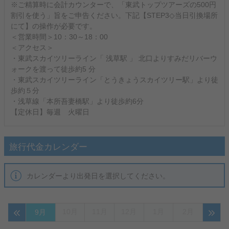
※ご精算時に会計カウンターで、「東武トップツアーズの500円
割引を使う」旨をご申告ください。下記【STEP3◇当日引換場所
にて】の操作が必要です。
＜営業時間＞10：30～18：00
＜アクセス＞
・東武スカイツリーライン「 浅草駅 」 北口よりすみだリバーウ
ォークを渡って徒歩約5 分
・東武スカイツリーライン「とうきょうスカイツリー駅」より徒
歩約５分
・浅草線「本所吾妻橋駅」より徒歩約6分
【定休日】毎週 火曜日
旅行代金カレンダー
カレンダーより出発日を選択してください。
10月
11月
12月
1月
2月
9月