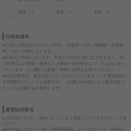
朝食：
×
昼食：
×
夕食：
×
行程表備考
●１回にお申込みのグループ内は、往復同一行程（発着駅・利用列
車）でのご利用となります。
●往復のご利用になります。片道だけの払い戻しはできません。但し
２時間以上の遅延・運休などの理由で未使用分については払い戻し
いたします。その際には駅員・車掌に証明をお取りください。
●上記行程表は、表示代金プランのものとなります。ＪＲ選択画面に
て発着駅のアレンジも可能です。（お選びの内容により表示代金プ
ランより加減代金が発生します）
重要説明事項
●ご予約完了までに、満席になってしまう場合もございますので、ご了承
ください。
●旅行代金にはサービス料、消費税等諸税、おトクなポイント（現地払