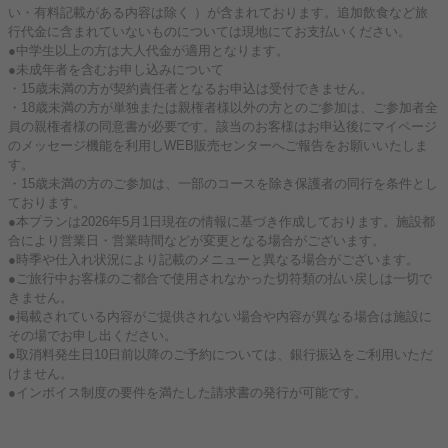
い・有料記載がある内容は除く ）が含まれております。追加飲食など旅
行代金に含まれていないものについては現地にてお支払いください。
●中学生以上の方は大人代金が適用となります。
●未成年者を含むお申し込みについて
・15歳未満の方が契約責任者となるお申込は受付できません。
・18歳未満の方が単独または親権者様以外の方とのご参加は、ご参加者全
員の親権者様の同意書が必要です。該当のお客様はお申込後にマイページ
のメッセージ機能を利用しWEB販売センターへご報告をお願いいたしま
す。
・15歳未満の方のご参加は、一部のコースを除き保護者の同行を条件とし
ております。
●本プランは2026年5月1日現在の情報に基づき作成しております。施設都
合により営業日・営業時間などが変更となる場合がございます。
●時季や仕入れ状況により記載のメニューと異なる場合がございます。
●ご旅行中お客様のご都合で使用されなかった切符類の払い戻しは一切で
きません。
●掲載されている内容がご提供されない場合や内容が異なる場合は施設に
その場でお申し出ください。
●取消料発生日10日前以降のご予約については、銀行振込をご利用いただ
けません。
●インボイス制度の要件を満たした請求書の発行が可能です。