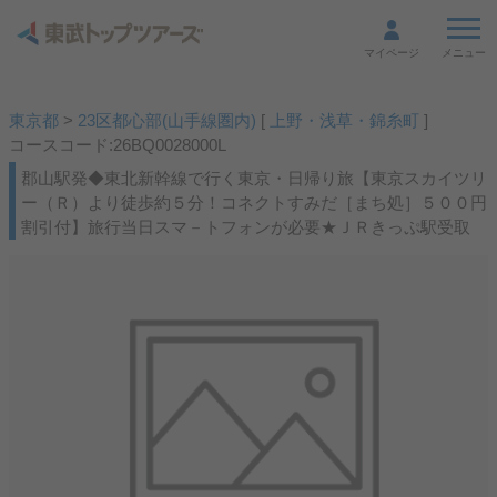
メニュー
マイページ
東京都
>
23区都心部(山手線圏内)
[
上野・浅草・錦糸町
]
コースコード:26BQ0028000L
郡山駅発◆東北新幹線で行く東京・日帰り旅【東京スカイツリ
ー（Ｒ）より徒歩約５分！コネクトすみだ［まち処］５００円
割引付】旅行当日スマ－トフォンが必要★ＪＲきっぷ駅受取