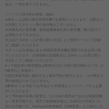
金は、一切お承りできません。
▽▽▽スゴ得予約の特徴（抜粋）
●JRきっぷは駅の指定席券売機でお受取りとなります。宅配など
を利用したチケット類の送付物はございません。
※JR改札内の券売機・新幹線乗換改札前の券売機、駅の窓口で
は受取りができません。
※上記の【JRきっぷの受け取り方法】より専用ページにて詳細
をご確認いただけます
※きっぷは出発地にあるJR指定席券売機設置駅でのみお受け取
りいただけます。出発地毎の設置駅名は【JRきっぷの受け取り
方法】にてご確認いただけます。
●ＪＲ指定券の発売開始は乗車日の1か月前の朝10時からです（J
R駅窓口と同条件）。
※指定券発売前に操作すると事前予約の受付となり、その時点で
席の確保はできておりません。
●乗車の“１か月前“のお申込からJR座席をシートマップからお選
びいただけます。
※ご予約後の列車の変更は、1か月前の発売前であれば制限回数
なく変更可能です。発売で座席確定後はご出発日の7日前まで1
回のみ可能です。MyPage列車情報内［列車変更］より操作いた