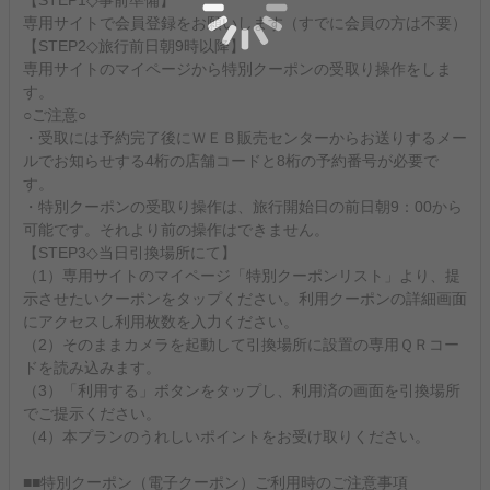
【STEP1◇事前準備】
専用サイトで会員登録をお願いします（すでに会員の方は不要）
【STEP2◇旅行前日朝9時以降】
専用サイトのマイページから特別クーポンの受取り操作をしま
す。
○ご注意○
・受取には予約完了後にＷＥＢ販売センターからお送りするメー
ルでお知らせする4桁の店舗コードと8桁の予約番号が必要で
す。
・特別クーポンの受取り操作は、旅行開始日の前日朝9：00から
可能です。それより前の操作はできません。
【STEP3◇当日引換場所にて】
（1）専用サイトのマイページ「特別クーポンリスト」より、提
示させたいクーポンをタップください。利用クーポンの詳細画面
にアクセスし利用枚数を入力ください。
（2）そのままカメラを起動して引換場所に設置の専用ＱＲコー
ドを読み込みます。
（3）「利用する」ボタンをタップし、利用済の画面を引換場所
でご提示ください。
（4）本プランのうれしいポイントをお受け取りください。
■■特別クーポン（電子クーポン）ご利用時のご注意事項