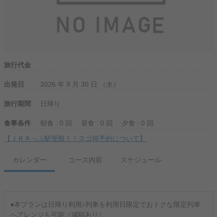
旅行代金
出発日
2026 年 9 月 30 日 （水）
旅行期間
日帰り
食事条件
朝食 : 0 回
昼食 : 0 回
夕食 : 0 回
【ＪＲきっぷ駅受取！！スゴ得予約について】
カレンダー
コース内容
スケジュール
●本プランは日帰り利用♪列車を利用日限定でおトクな限定列車
へアレンジも可能（減額あり）