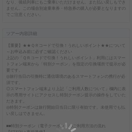
なり、後続列車にもご乗車いただけません。また払い戻しもでき
ません。この場合別途乗車券・特急券の購入が必要となりますの
でご注意ください。
ツアー内容詳細
【重要】★★ＱＲコードで引換！うれしいポイント★★について
～お申込み前に必ずご確認ください
上記の「ＱＲコードで引換！うれしいポイント」利用にはスマー
トフォン端末から「特別クーポン」を指定の引換場所で提示が必
要です。
◎旅行当日の引換時に通信環境のあるスマートフォンの携行が必
須です。
◎スマートフォン端末より上記「ご利用人数について」欄内に表
示の専用サイトにアクセスし特別クーポン提示の操作をしていた
だきます。
◎特別クーポンは旅行開始日当日に限り有効です。未使用でも払
い戻しはできません。
■■特別クーポン（電子クーポン）のご利用方法の流れ