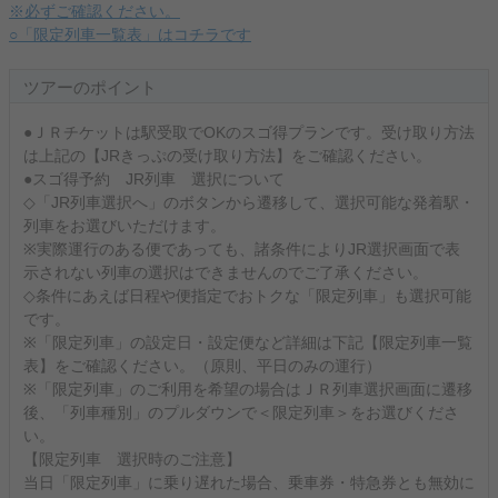
※必ずご確認ください。
○「限定列車一覧表」はコチラです
ツアーのポイント
●ＪＲチケットは駅受取でOKのスゴ得プランです。受け取り方法
は上記の【JRきっぷの受け取り方法】をご確認ください。
●スゴ得予約 JR列車 選択について
◇「JR列車選択へ」のボタンから遷移して、選択可能な発着駅・
列車をお選びいただけます。
※実際運行のある便であっても、諸条件によりJR選択画面で表
示されない列車の選択はできませんのでご了承ください。
◇条件にあえば日程や便指定でおトクな「限定列車」も選択可能
です。
※「限定列車」の設定日・設定便など詳細は下記【限定列車一覧
表】をご確認ください。（原則、平日のみの運行）
※「限定列車」のご利用を希望の場合はＪＲ列車選択画面に遷移
後、「列車種別」のプルダウンで＜限定列車＞をお選びくださ
い。
【限定列車 選択時のご注意】
当日「限定列車」に乗り遅れた場合、乗車券・特急券とも無効に