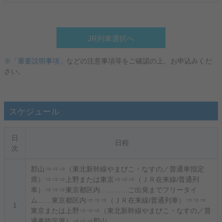
JR列車選択へ
※「重要説明事項」
などの注意事項等をご確認の上、お申込みくだ
さい。
スケジュール
日
日程
次
郡山⇒⇒⇒（東北新幹線やまびこ・なすの／普通車指定
席）⇒⇒⇒上野または東京⇒⇒⇒（ＪＲ在来線/普通列
車）⇒⇒⇒東京都区内…………ご出発までフリータイ
ム……東京都区内⇒⇒⇒（ＪＲ在来線/普通列車）⇒⇒⇒
1
東京または上野⇒⇒⇒（東北新幹線やまびこ・なすの／普
通車指定席）⇒⇒⇒郡山