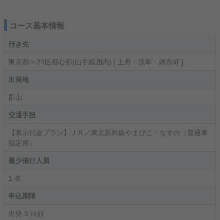
コース基本情報
行き先
東京都 > 23区都心部(山手線圏内) [ 上野・浅草・錦糸町 ]
出発地
郡山
交通手段
【表示代金プラン】ＪＲ／東北新幹線やまびこ・なすの（普通車
指定席）
最少催行人員
1 名
申込期限
出発 3 日前