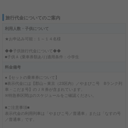
旅行代金についてのご案内
利用人数・子供について
★お申込み可能：１～１４名様
◆◆子供旅行代金について◆◆
■子供Ａ (乗車券類あり)適用条件：小学生
料金備考
●【セットの乗車券について】
■表示代金には【郡山～東京（23区内）／やまびこ号 Bランク列
車・こだま号】のＪＲ券が含まれています。
※特急券区間はのスケジュールをご確認ください。
■ご注意事項■
表示代金の利用列車は「やまびこ号／普通車」または「なすの号
／普通車」です。