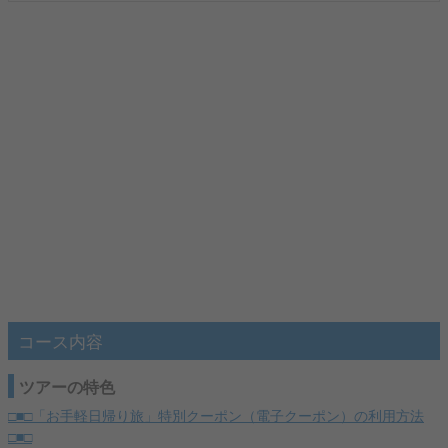
コース内容
ツアーの特色
□■□「お手軽日帰り旅」特別クーポン（電子クーポン）の利用方法
□■□