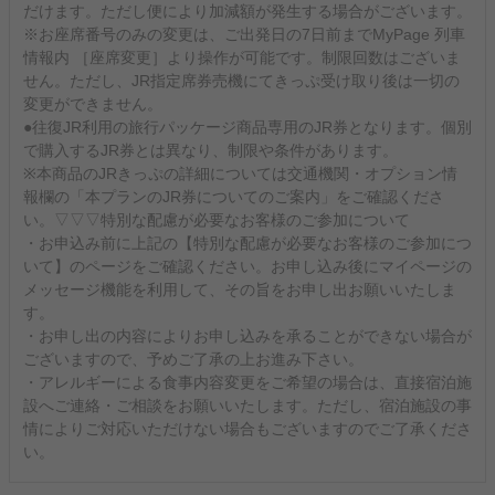
だけます。ただし便により加減額が発生する場合がございます。
※お座席番号のみの変更は、ご出発日の7日前までMyPage 列車
情報内 ［座席変更］より操作が可能です。制限回数はございま
せん。ただし、JR指定席券売機にてきっぷ受け取り後は一切の
変更ができません。
●往復JR利用の旅行パッケージ商品専用のJR券となります。個別
で購入するJR券とは異なり、制限や条件があります。
※本商品のJRきっぷの詳細については交通機関・オプション情
報欄の「本プランのJR券についてのご案内」をご確認くださ
い。▽▽▽特別な配慮が必要なお客様のご参加について
・お申込み前に上記の【特別な配慮が必要なお客様のご参加につ
いて】のページをご確認ください。お申し込み後にマイページの
メッセージ機能を利用して、その旨をお申し出お願いいたしま
す。
・お申し出の内容によりお申し込みを承ることができない場合が
ございますので、予めご了承の上お進み下さい。
・アレルギーによる食事内容変更をご希望の場合は、直接宿泊施
設へご連絡・ご相談をお願いいたします。ただし、宿泊施設の事
情によりご対応いただけない場合もございますのでご了承くださ
い。