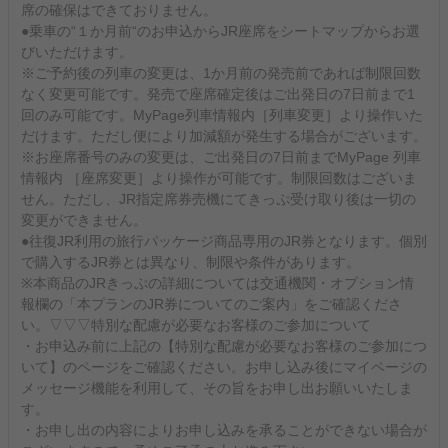
席の確保はできておりません。
●乗車の“１か月前“のお申込からJR座席をシートマップからお選
びいただけます。
※ご予約後の列車の変更は、1か月前の発売前であれば制限回数
なく変更可能です。発売で座席確定後はご出発日の7日前まで1
回のみ可能です。MyPage列車情報内［列車変更］より操作いた
だけます。ただし便により加減額が発生する場合がございます。
※お座席番号のみの変更は、ご出発日の7日前までMyPage 列車
情報内 ［座席変更］より操作が可能です。制限回数はございま
せん。ただし、JR指定席券売機にてきっぷ受け取り後は一切の
変更ができません。
●往復JR利用の旅行パッケージ商品専用のJR券となります。個別
で購入するJR券とは異なり、制限や条件があります。
※本商品のJRきっぷの詳細については交通機関・オプション情
報欄の「本プランのJR券についてのご案内」をご確認くださ
い。▽▽▽特別な配慮が必要なお客様のご参加について
・お申込み前に上記の【特別な配慮が必要なお客様のご参加につ
いて】のページをご確認ください。お申し込み後にマイページの
メッセージ機能を利用して、その旨をお申し出お願いいたしま
す。
・お申し出の内容によりお申し込みを承ることができない場合が