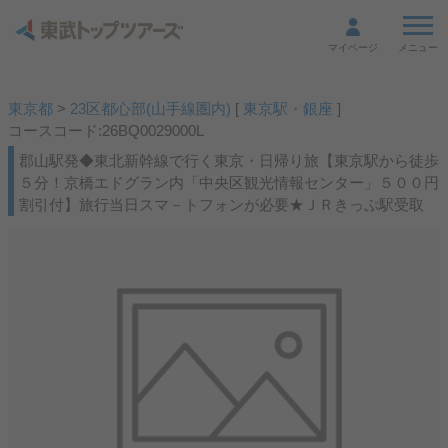
メニュー
マイページ
東京都
>
23区都心部(山手線圏内)
[
東京駅・銀座
]
コースコード:26BQ0029000L
郡山駅発◆東北新幹線で行く東京・日帰り旅【東京駅から徒歩
５分！京橋エドグラン内「中央区観光情報センター」５００円
割引付】旅行当日スマ－トフォンが必要★ＪＲきっぷ駅受取