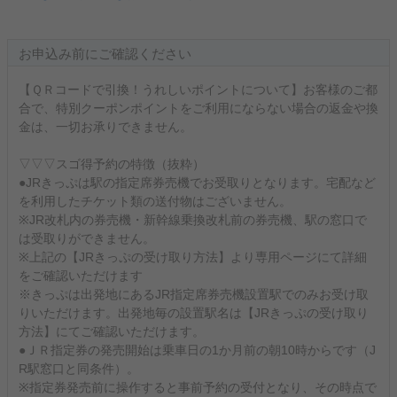
お申込み前にご確認ください
【ＱＲコードで引換！うれしいポイントについて】お客様のご都
合で、特別クーポンポイントをご利用にならない場合の返金や換
金は、一切お承りできません。
▽▽▽スゴ得予約の特徴（抜粋）
●JRきっぷは駅の指定席券売機でお受取りとなります。宅配など
を利用したチケット類の送付物はございません。
※JR改札内の券売機・新幹線乗換改札前の券売機、駅の窓口で
は受取りができません。
※上記の【JRきっぷの受け取り方法】より専用ページにて詳細
をご確認いただけます
※きっぷは出発地にあるJR指定席券売機設置駅でのみお受け取
りいただけます。出発地毎の設置駅名は【JRきっぷの受け取り
方法】にてご確認いただけます。
●ＪＲ指定券の発売開始は乗車日の1か月前の朝10時からです（J
R駅窓口と同条件）。
※指定券発売前に操作すると事前予約の受付となり、その時点で