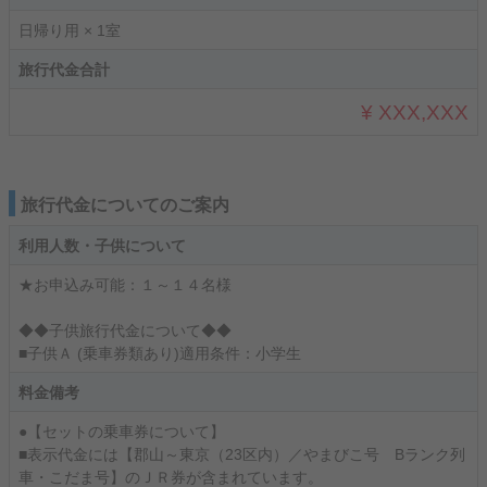
日帰り用 × 1室
旅行代金合計
¥ XXX,XXX
旅行代金についてのご案内
利用人数・子供について
★お申込み可能：１～１４名様
◆◆子供旅行代金について◆◆
■子供Ａ (乗車券類あり)適用条件：小学生
料金備考
●【セットの乗車券について】
■表示代金には【郡山～東京（23区内）／やまびこ号 Bランク列
車・こだま号】のＪＲ券が含まれています。