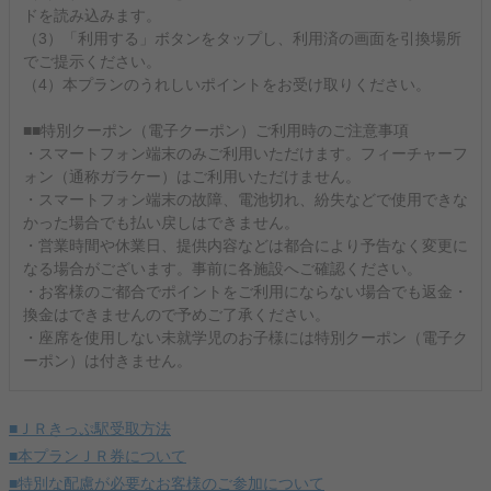
ドを読み込みます。
（3）「利用する」ボタンをタップし、利用済の画面を引換場所
でご提示ください。
（4）本プランのうれしいポイントをお受け取りください。
■■特別クーポン（電子クーポン）ご利用時のご注意事項
・スマートフォン端末のみご利用いただけます。フィーチャーフ
ォン（通称ガラケー）はご利用いただけません。
・スマートフォン端末の故障、電池切れ、紛失などで使用できな
かった場合でも払い戻しはできません。
・営業時間や休業日、提供内容などは都合により予告なく変更に
なる場合がございます。事前に各施設へご確認ください。
・お客様のご都合でポイントをご利用にならない場合でも返金・
換金はできませんので予めご了承ください。
・座席を使用しない未就学児のお子様には特別クーポン（電子ク
ーポン）は付きません。
■ＪＲきっぷ駅受取方法
■本プランＪＲ券について
■特別な配慮が必要なお客様のご参加について