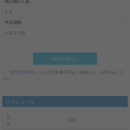
最少催行人員
1 名
申込期限
出発 3 日前
JR列車選択へ
※「重要説明事項」
などの注意事項等をご確認の上、お申込みくだ
さい。
スケジュール
日
日程
次