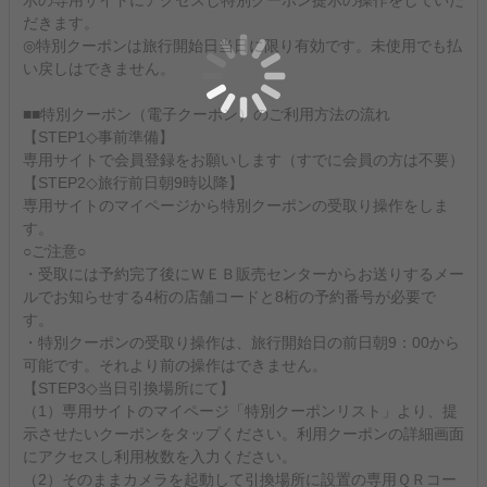
示の専用サイトにアクセスし特別クーポン提示の操作をしていた
だきます。
◎特別クーポンは旅行開始日当日に限り有効です。未使用でも払
い戻しはできません。
■■特別クーポン（電子クーポン）のご利用方法の流れ
【STEP1◇事前準備】
専用サイトで会員登録をお願いします（すでに会員の方は不要）
【STEP2◇旅行前日朝9時以降】
専用サイトのマイページから特別クーポンの受取り操作をしま
す。
○ご注意○
・受取には予約完了後にＷＥＢ販売センターからお送りするメー
ルでお知らせする4桁の店舗コードと8桁の予約番号が必要で
す。
・特別クーポンの受取り操作は、旅行開始日の前日朝9：00から
可能です。それより前の操作はできません。
【STEP3◇当日引換場所にて】
（1）専用サイトのマイページ「特別クーポンリスト」より、提
示させたいクーポンをタップください。利用クーポンの詳細画面
にアクセスし利用枚数を入力ください。
（2）そのままカメラを起動して引換場所に設置の専用ＱＲコー