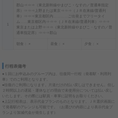
郡山⇒⇒⇒（東北新幹線やまびこ・なすの／普通車指定
席）⇒⇒⇒上野または東京⇒⇒⇒（ＪＲ在来線/普通列
車）⇒⇒⇒東京都区内…………ご出発までフリータイ
ム……東京都区内⇒⇒⇒（ＪＲ在来線/普通列車）⇒⇒⇒
1
東京または上野⇒⇒⇒（東北新幹線やまびこ・なすの／普
通車指定席）⇒⇒⇒郡山
朝食：
×
昼食：
×
夕食：
×
行程表備考
●１回にお申込みのグループ内は、往復同一行程（発着駅・利用列
車）でのご利用となります。
●往復のご利用になります。片道だけの払い戻しはできません。但し
２時間以上の遅延・運休などの理由で未使用分については払い戻し
いたします。その際には駅員・車掌に証明をお取りください。
●上記行程表は、表示代金プランのものとなります。ＪＲ選択画面に
て発着駅のアレンジも可能です。（お選びの内容により表示代金プ
ランより加減代金が発生します）