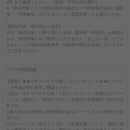
表】をご確認ください。（原則、平日のみの運行）
※「限定列車」のご利用を希望の場合はＪＲ列車選択画面に遷移
後、「列車種別」のプルダウンで＜限定列車＞をお選びくださ
い。
【限定列車 選択時のご注意】
当日「限定列車」に乗り遅れた場合、乗車券・特急券とも無効に
なり、後続列車にもご乗車いただけません。また払い戻しもでき
ません。この場合別途乗車券・特急券の購入が必要となりますの
でご注意ください。
ツアー内容詳細
【重要】★★ＱＲコードで引換！うれしいポイント★★について
～お申込み前に必ずご確認ください
上記の「ＱＲコードで引換！うれしいポイント」利用にはスマー
トフォン端末から「特別クーポン」を指定の引換場所で提示が必
要です。
◎旅行当日の引換時に通信環境のあるスマートフォンの携行が必
須です。
◎スマートフォン端末より上記「ご利用人数について」欄内に表