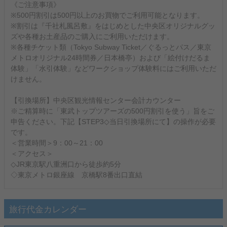
《ご注意事項》
※500円割引は500円以上のお買物でご利用可能となります。
※割引は『千社札風呂敷』をはじめとした中央区オリジナルグッ
ズや各種お土産品のご購入にご利用いただけます。
※各種チケット類（Tokyo Subway Ticket／ぐるっとパス／東京
メトロオリジナル24時間券／日本橋亭）および「絵付けだるま
体験」「水引体験」などワークショップ体験料にはご利用いただ
けません。
【引換場所】中央区観光情報センター会計カウンター
※ご精算時に「東武トップツアーズの500円割引を使う」旨をご
申告ください。下記【STEP3◇当日引換場所にて】の操作が必要
です。
＜営業時間＞9：00～21：00
＜アクセス＞
◇JR東京駅八重洲口から徒歩約5分
◇東京メトロ銀座線 京橋駅8番出口直結
旅行代金カレンダー