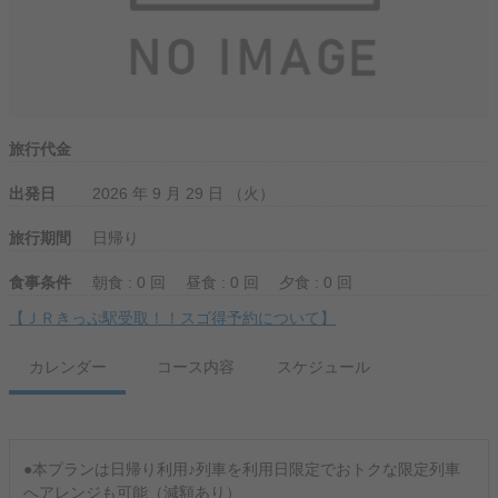
旅行代金
出発日
2026 年 9 月 29 日 （火）
旅行期間
日帰り
食事条件
朝食 : 0 回
昼食 : 0 回
夕食 : 0 回
【ＪＲきっぷ駅受取！！スゴ得予約について】
カレンダー
コース内容
スケジュール
●本プランは日帰り利用♪列車を利用日限定でおトクな限定列車
へアレンジも可能（減額あり）