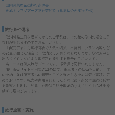
・
国内募集型企画旅行条件書
・
東武トップツアーズ旅行業約款（募集型企画旅行の部）
旅行条件備考
・取消料発生日を過ぎてからのご予約は、その後の取消の場合に手
数料が生じますのでご注意ください。
・手配完了後にお客様都合で人数の増減、出発日、プラン内容など
の変更が生じた場合は、取消のうえ再予約となります。取消お申し
出のタイミングにより取消料が発生する場合がございます。
・当コースは個人旅行プランです。添乗員は同行いたしません。
・旅行販売サイト利用規約11条にて、第三者への転売を目的として
の予約、又は第三者への転売の目的と疑わしき予約は禁止事項に定
めております。転売や商用目的とした予約は第７条の本規約に反す
る事案と判断し、発覚した際は予約を取消のうえ当サイトの利用を
禁ずる場合があります。
旅行企画・実施