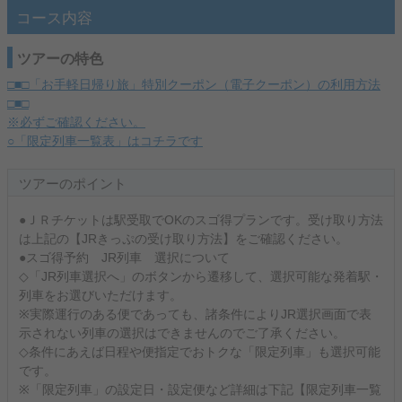
コース内容
ツアーの特色
□■□「お手軽日帰り旅」特別クーポン（電子クーポン）の利用方法
□■□
※必ずご確認ください。
○「限定列車一覧表」はコチラです
ツアーのポイント
●ＪＲチケットは駅受取でOKのスゴ得プランです。受け取り方法
は上記の【JRきっぷの受け取り方法】をご確認ください。
●スゴ得予約 JR列車 選択について
◇「JR列車選択へ」のボタンから遷移して、選択可能な発着駅・
列車をお選びいただけます。
※実際運行のある便であっても、諸条件によりJR選択画面で表
示されない列車の選択はできませんのでご了承ください。
◇条件にあえば日程や便指定でおトクな「限定列車」も選択可能
です。
※「限定列車」の設定日・設定便など詳細は下記【限定列車一覧