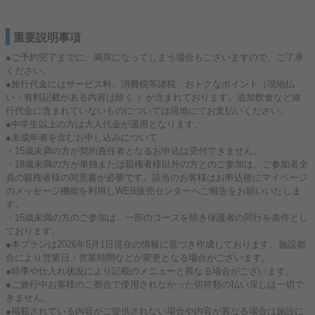
重要説明事項
●ご予約完了までに、満席になってしまう場合もございますので、ご了承
ください。
●旅行代金にはサービス料、消費税等諸税、おトクなポイント（現地払
い・有料記載がある内容は除く ）が含まれております。追加飲食など旅
行代金に含まれていないものについては現地にてお支払いください。
●中学生以上の方は大人代金が適用となります。
●未成年者を含むお申し込みについて
・15歳未満の方が契約責任者となるお申込は受付できません。
・18歳未満の方が単独または親権者様以外の方とのご参加は、ご参加者全
員の親権者様の同意書が必要です。該当のお客様はお申込後にマイページ
のメッセージ機能を利用しWEB販売センターへご報告をお願いいたしま
す。
・15歳未満の方のご参加は、一部のコースを除き保護者の同行を条件とし
ております。
●本プランは2026年5月1日現在の情報に基づき作成しております。施設都
合により営業日・営業時間などが変更となる場合がございます。
●時季や仕入れ状況により記載のメニューと異なる場合がございます。
●ご旅行中お客様のご都合で使用されなかった切符類の払い戻しは一切で
きません。
●掲載されている内容がご提供されない場合や内容が異なる場合は施設に