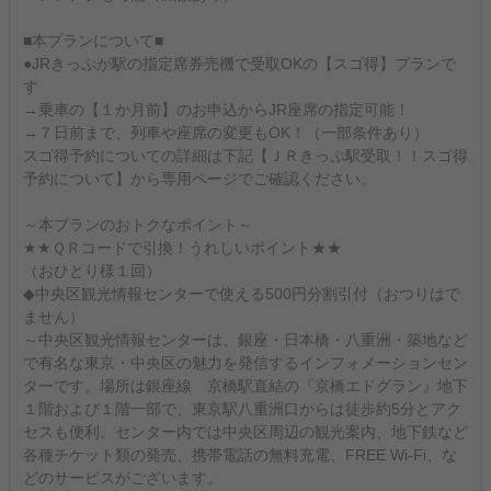
■本プランについて■
●JRきっぷが駅の指定席券売機で受取OKの【スゴ得】プランで
す
→乗車の【１か月前】のお申込からJR座席の指定可能！
→７日前まで、列車や座席の変更もOK！（一部条件あり）
スゴ得予約についての詳細は下記【ＪＲきっぷ駅受取！！スゴ得
予約について】から専用ページでご確認ください。
～本プランのおトクなポイント～
★★ＱＲコードで引換！うれしいポイント★★
（おひとり様１回）
◆中央区観光情報センターで使える500円分割引付（おつりはで
ません）
～中央区観光情報センターは、銀座・日本橋・八重洲・築地など
で有名な東京・中央区の魅力を発信するインフォメーションセン
ターです。場所は銀座線 京橋駅直結の『京橋エドグラン』地下
１階および１階一部で、東京駅八重洲口からは徒歩約5分とアク
セスも便利。センター内では中央区周辺の観光案内、地下鉄など
各種チケット類の発売、携帯電話の無料充電、FREE Wi-Fi、な
どのサービスがございます。