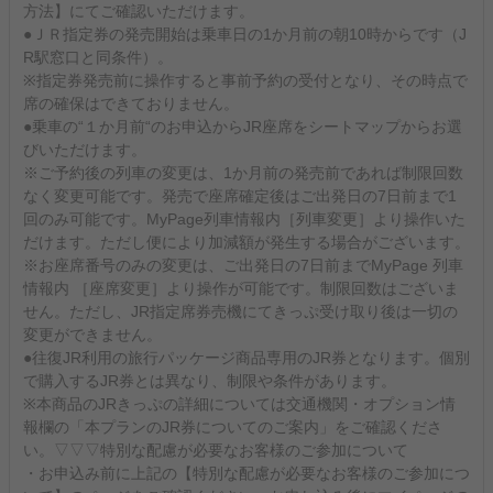
方法】にてご確認いただけます。
●ＪＲ指定券の発売開始は乗車日の1か月前の朝10時からです（J
R駅窓口と同条件）。
※指定券発売前に操作すると事前予約の受付となり、その時点で
席の確保はできておりません。
●乗車の“１か月前“のお申込からJR座席をシートマップからお選
びいただけます。
※ご予約後の列車の変更は、1か月前の発売前であれば制限回数
なく変更可能です。発売で座席確定後はご出発日の7日前まで1
回のみ可能です。MyPage列車情報内［列車変更］より操作いた
だけます。ただし便により加減額が発生する場合がございます。
※お座席番号のみの変更は、ご出発日の7日前までMyPage 列車
情報内 ［座席変更］より操作が可能です。制限回数はございま
せん。ただし、JR指定席券売機にてきっぷ受け取り後は一切の
変更ができません。
●往復JR利用の旅行パッケージ商品専用のJR券となります。個別
で購入するJR券とは異なり、制限や条件があります。
※本商品のJRきっぷの詳細については交通機関・オプション情
報欄の「本プランのJR券についてのご案内」をご確認くださ
い。▽▽▽特別な配慮が必要なお客様のご参加について
・お申込み前に上記の【特別な配慮が必要なお客様のご参加につ