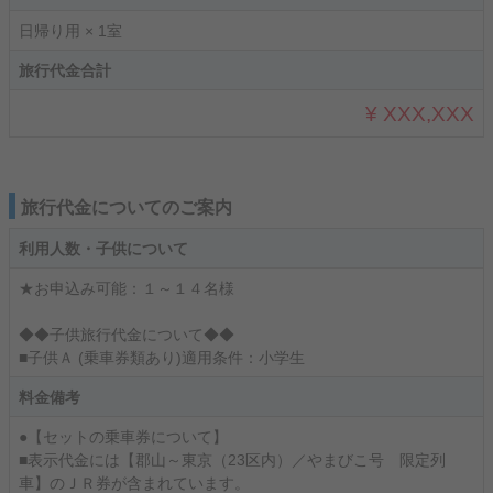
日帰り用 × 1室
旅行代金合計
¥ XXX,XXX
旅行代金についてのご案内
利用人数・子供について
★お申込み可能：１～１４名様
◆◆子供旅行代金について◆◆
■子供Ａ (乗車券類あり)適用条件：小学生
料金備考
●【セットの乗車券について】
■表示代金には【郡山～東京（23区内）／やまびこ号 限定列
車】のＪＲ券が含まれています。