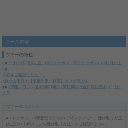
コース内容
ツアーの特色
□■□「お手軽日帰り旅」特別クーポン（電子クーポン）の利用方法
□■□
※必ずご確認ください。
○旅せよ平日！【限定列車一覧表】はコチラです
■■＜関連プラン＞通常列車利用（繁忙期など全日程設定あり）はコ
チラ
ツアーのポイント
●ＪＲチケットは駅受取でOKのスゴ得プランです。受け取り方法
は上記の【JRきっぷの受け取り方法】をご確認ください。