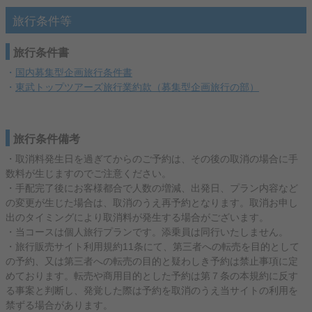
旅行条件等
旅行条件書
・
国内募集型企画旅行条件書
・
東武トップツアーズ旅行業約款（募集型企画旅行の部）
旅行条件備考
・取消料発生日を過ぎてからのご予約は、その後の取消の場合に手
数料が生じますのでご注意ください。
・手配完了後にお客様都合で人数の増減、出発日、プラン内容など
の変更が生じた場合は、取消のうえ再予約となります。取消お申し
出のタイミングにより取消料が発生する場合がございます。
・当コースは個人旅行プランです。添乗員は同行いたしません。
・旅行販売サイト利用規約11条にて、第三者への転売を目的として
の予約、又は第三者への転売の目的と疑わしき予約は禁止事項に定
めております。転売や商用目的とした予約は第７条の本規約に反す
る事案と判断し、発覚した際は予約を取消のうえ当サイトの利用を
禁ずる場合があります。