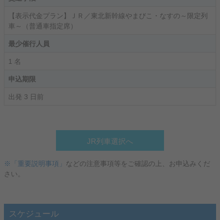
【表示代金プラン】ＪＲ／東北新幹線やまびこ・なすの～限定列
車～（普通車指定席）
最少催行人員
1 名
申込期限
出発 3 日前
JR列車選択へ
※「重要説明事項」
などの注意事項等をご確認の上、お申込みくだ
さい。
スケジュール