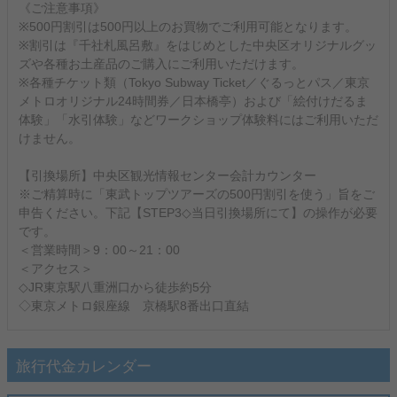
《ご注意事項》
※500円割引は500円以上のお買物でご利用可能となります。
※割引は『千社札風呂敷』をはじめとした中央区オリジナルグッ
ズや各種お土産品のご購入にご利用いただけます。
※各種チケット類（Tokyo Subway Ticket／ぐるっとパス／東京
メトロオリジナル24時間券／日本橋亭）および「絵付けだるま
体験」「水引体験」などワークショップ体験料にはご利用いただ
けません。
【引換場所】中央区観光情報センター会計カウンター
※ご精算時に「東武トップツアーズの500円割引を使う」旨をご
申告ください。下記【STEP3◇当日引換場所にて】の操作が必要
です。
＜営業時間＞9：00～21：00
＜アクセス＞
◇JR東京駅八重洲口から徒歩約5分
◇東京メトロ銀座線 京橋駅8番出口直結
旅行代金カレンダー