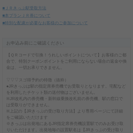
■ＪＲきっぷ駅受取方法
■本プランＪＲ券について
■特別な配慮が必要なお客様のご参加について
お申込み前にご確認ください
【ＱＲコードで引換！うれしいポイントについて】お客様のご都
合で、特別クーポンポイントをご利用にならない場合の返金や換
金は、一切お承りできません。
▽▽▽スゴ得予約の特徴（抜粋）
●JRきっぷは駅の指定席券売機でお受取りとなります。宅配など
を利用したチケット類の送付物はございません。
※JR改札内の券売機・新幹線乗換改札前の券売機、駅の窓口で
は受取りができません。
※上記の【JRきっぷの受け取り方法】より専用ページにて詳細
をご確認いただけます
※きっぷは出発地にあるJR指定席券売機設置駅でのみお受け取
りいただけます。出発地毎の設置駅名は【JRきっぷの受け取り