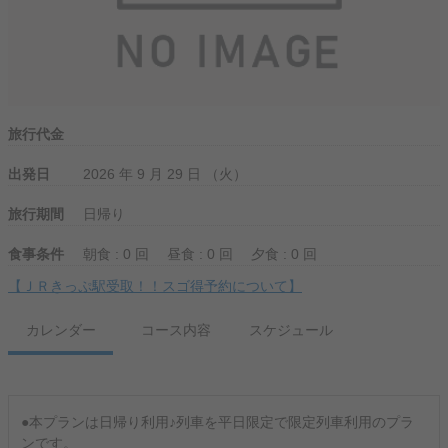
旅行代金
出発日
2026 年 9 月 29 日 （火）
旅行期間
日帰り
食事条件
朝食 : 0 回
昼食 : 0 回
夕食 : 0 回
【ＪＲきっぷ駅受取！！スゴ得予約について】
カレンダー
コース内容
スケジュール
●本プランは日帰り利用♪列車を平日限定で限定列車利用のプラ
ンです。