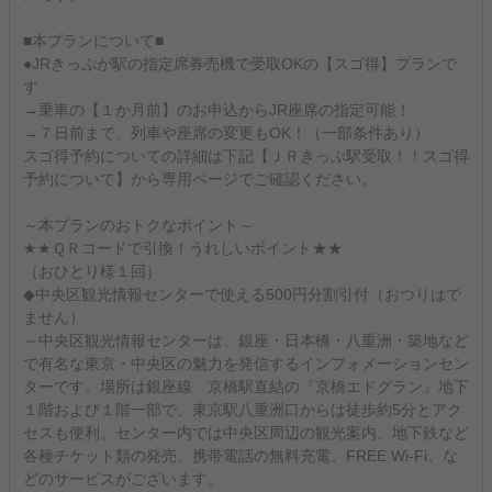
■本プランについて■
●JRきっぷが駅の指定席券売機で受取OKの【スゴ得】プランで
す
→乗車の【１か月前】のお申込からJR座席の指定可能！
→７日前まで、列車や座席の変更もOK！（一部条件あり）
スゴ得予約についての詳細は下記【ＪＲきっぷ駅受取！！スゴ得
予約について】から専用ページでご確認ください。
～本プランのおトクなポイント～
★★ＱＲコードで引換！うれしいポイント★★
（おひとり様１回）
◆中央区観光情報センターで使える500円分割引付（おつりはで
ません）
～中央区観光情報センターは、銀座・日本橋・八重洲・築地など
で有名な東京・中央区の魅力を発信するインフォメーションセン
ターです。場所は銀座線 京橋駅直結の『京橋エドグラン』地下
１階および１階一部で、東京駅八重洲口からは徒歩約5分とアク
セスも便利。センター内では中央区周辺の観光案内、地下鉄など
各種チケット類の発売、携帯電話の無料充電、FREE Wi-Fi、な
どのサービスがございます。