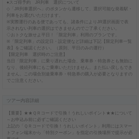
●スゴ得予約 JR列車 選択について
◇「JR列車選択へ」のボタンから遷移して、選択可能な発着駅・
列車をお選びいただけます。
※実際運行のある便であっても、諸条件によりJR選択画面で表
示されない列車の選択はできませんのでご了承ください。
◇おトクな旅せよ平日！「限定列車」利用のプランです。
※「限定列車」の設定日・設定便など詳細は下記【限定列車一覧
表】をご確認ください。（原則、平日のみの運行）
【限定列車 選択時のご注意】
当日「限定列車」に乗り遅れた場合、乗車券・特急券とも無効に
なり、後続列車にもご乗車いただけません。また払い戻しもでき
ません。この場合別途乗車券・特急券の購入が必要となりますの
でご注意ください。
ツアー内容詳細
【重要】★★ＱＲコードで引換！うれしいポイント★★について
～お申込み前に必ずご確認ください
上記の「ＱＲコードで引換！うれしいポイント」利用にはスマー
トフォン端末から「特別クーポン」を指定の引換場所で提示が必