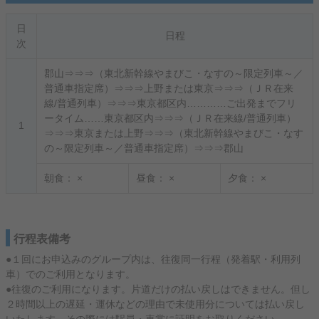
日
日程
次
郡山⇒⇒⇒（東北新幹線やまびこ・なすの～限定列車～／
普通車指定席）⇒⇒⇒上野または東京⇒⇒⇒（ＪＲ在来
線/普通列車）⇒⇒⇒東京都区内…………ご出発までフリ
ータイム……東京都区内⇒⇒⇒（ＪＲ在来線/普通列車）
1
⇒⇒⇒東京または上野⇒⇒⇒（東北新幹線やまびこ・なす
の～限定列車～／普通車指定席）⇒⇒⇒郡山
朝食：
×
昼食：
×
夕食：
×
行程表備考
●１回にお申込みのグループ内は、往復同一行程（発着駅・利用列
車）でのご利用となります。
●往復のご利用になります。片道だけの払い戻しはできません。但し
２時間以上の遅延・運休などの理由で未使用分については払い戻し