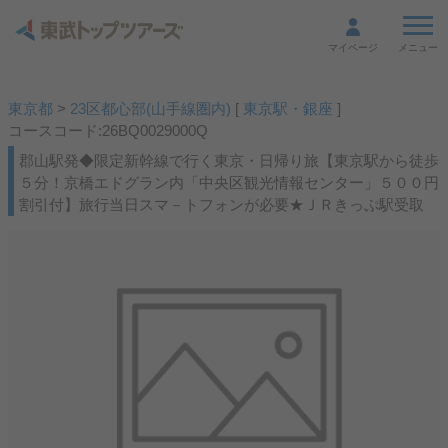
メニュー
マイページ
東京都
>
23区都心部(山手線圏内)
[
東京駅・銀座
]
コースコード:26BQ0029000Q
郡山駅発◆限定新幹線で行く東京・日帰り旅【東京駅から徒歩
５分！京橋エドグラン内「中央区観光情報センター」５００円
割引付】旅行当日スマ－トフォンが必要★ＪＲきっぷ駅受取