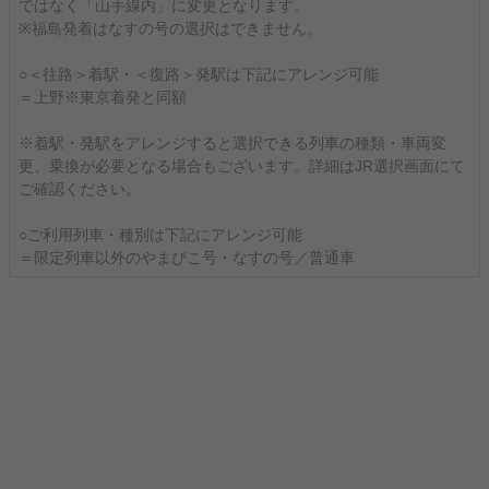
ではなく「山手線内」に変更となります。
※福島発着はなすの号の選択はできません。
○＜往路＞着駅・＜復路＞発駅は下記にアレンジ可能
＝上野※東京着発と同額
※着駅・発駅をアレンジすると選択できる列車の種類・車両変
更、乗換が必要となる場合もございます。詳細はJR選択画面にて
ご確認ください。
○ご利用列車・種別は下記にアレンジ可能
＝限定列車以外のやまびこ号・なすの号／普通車