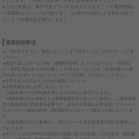
いたします。その際には駅員・車掌に証明をお取りください。
●上記行程表は、表示代金プランのものとなります。ＪＲ選択画面に
て発着駅のアレンジも可能です。（お選びの内容により表示代金プ
ランより加減代金が発生します）
重要説明事項
●ご予約完了までに、満席になってしまう場合もございますので、ご了承
ください。
●旅行代金にはサービス料、消費税等諸税、おトクなポイント（現地払
い・有料記載がある内容は除く ）が含まれております。追加飲食など旅
行代金に含まれていないものについては現地にてお支払いください。
●中学生以上の方は大人代金が適用となります。
●未成年者を含むお申し込みについて
・15歳未満の方が契約責任者となるお申込は受付できません。
・18歳未満の方が単独または親権者様以外の方とのご参加は、ご参加者全
員の親権者様の同意書が必要です。該当のお客様はお申込後にマイページ
のメッセージ機能を利用しWEB販売センターへご報告をお願いいたしま
す。
・15歳未満の方のご参加は、一部のコースを除き保護者の同行を条件とし
ております。
●本プランは2026年5月1日現在の情報に基づき作成しております。施設都