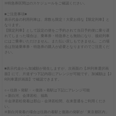
※特急券区間はのスケジュールをご確認ください。
■ご注意事項■
表示代金の利用列車は、席数も限定！大変お得な【限定列車】と
なります。
【限定列車】として設定の便をご予約されて当日予約便に乗り遅
れてしまった場合は、乗車券・特急券とも無効になり、後続列車
にはご乗車いただけません。また払い戻しもできません。この場
合は別途乗車券・特急券の購入が必要となりますのでご注意くだ
さい。
■表示代金から加減額が発生しますが、次画面の【JR列車選択画
面】にて、片道ずつ下記内容にアレンジが可能です。加減額は【J
R列車選択画面】で確認できます。
○＜往路＞発駅・＜復路＞着駅は下記にアレンジ可能
＝新白河、会津若松、福島
※会津若松発着は郡山－会津若松間、在来普通をご利用くださ
い。
※新白河発着の場合は往路の着駅と復路の発駅が「東京都区内」