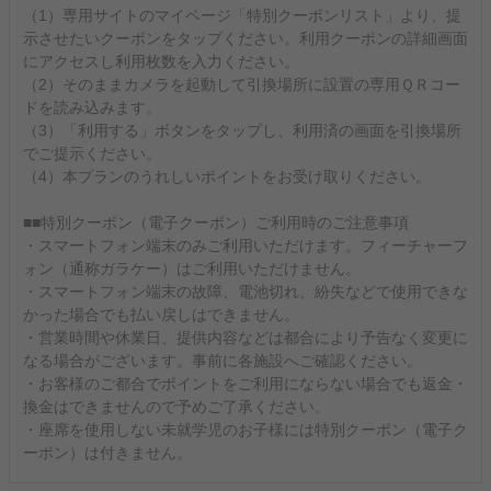
（1）専用サイトのマイページ「特別クーポンリスト」より、提
示させたいクーポンをタップください。利用クーポンの詳細画面
にアクセスし利用枚数を入力ください。
（2）そのままカメラを起動して引換場所に設置の専用ＱＲコー
ドを読み込みます。
（3）「利用する」ボタンをタップし、利用済の画面を引換場所
でご提示ください。
（4）本プランのうれしいポイントをお受け取りください。
■■特別クーポン（電子クーポン）ご利用時のご注意事項
・スマートフォン端末のみご利用いただけます。フィーチャーフ
ォン（通称ガラケー）はご利用いただけません。
・スマートフォン端末の故障、電池切れ、紛失などで使用できな
かった場合でも払い戻しはできません。
・営業時間や休業日、提供内容などは都合により予告なく変更に
なる場合がございます。事前に各施設へご確認ください。
・お客様のご都合でポイントをご利用にならない場合でも返金・
換金はできませんので予めご了承ください。
・座席を使用しない未就学児のお子様には特別クーポン（電子ク
ーポン）は付きません。