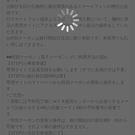
要です。
◎旅行当日の引換時に通信環境のあるスマートフォンの携行が必
須です。
◎スマートフォン端末より上記「ご利用人数について」欄内に表
示の専用サイトにアクセスし特別クーポン提示の操作をしていた
だきます。
◎特別クーポンは旅行開始日当日に限り有効です。未使用でも払
い戻しはできません。
■■特別クーポン（電子クーポン）のご利用方法の流れ
【STEP1◇事前準備】
専用サイトで会員登録をお願いします（すでに会員の方は不要）
【STEP2◇旅行前日朝9時以降】
専用サイトのマイページから特別クーポンの受取り操作をしま
す。
○ご注意○
・受取には予約完了後にＷＥＢ販売センターからお送りするメー
ルでお知らせする4桁の店舗コードと8桁の予約番号が必要で
す。
・特別クーポンの受取り操作は、旅行開始日の前日朝9：00から
可能です。それより前の操作はできません。
【STEP3◇当日引換場所にて】