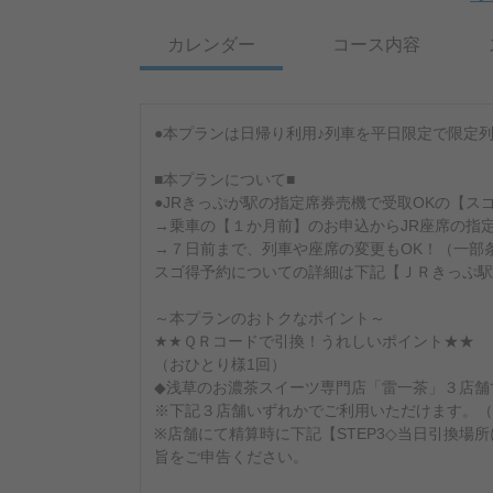
カレンダー
コース内容
●本プランは日帰り利用♪列車を平日限定で限定
■本プランについて■
●JRきっぷが駅の指定席券売機で受取OKの【ス
→乗車の【１か月前】のお申込からJR座席の指
→７日前まで、列車や座席の変更もOK！（一部
スゴ得予約についての詳細は下記【ＪＲきっぷ駅
～本プランのおトクなポイント～
★★ＱＲコードで引換！うれしいポイント★★
（おひとり様1回）
◆浅草のお濃茶スイーツ専門店「雷一茶」３店舗
※下記３店舗いずれかでご利用いただけます。（
※店舗にて精算時に下記【STEP3◇当日引換場
旨をご申告ください。