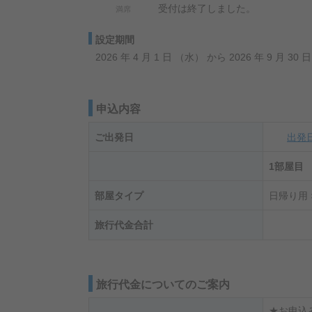
受付は終了しました。
満席
設定期間
2026 年 4 月 1 日 （水） から 2026 年 9 月 30
申込内容
ご出発日
出発
1部屋目
部屋タイプ
日帰り用 
旅行代金合計
旅行代金についてのご案内
★お申込