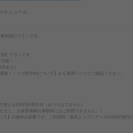
スケジュール
列車利用のプランです。
ゴ得】プランです
定可能！
条件あり）
受取！！スゴ得予約について】から専用ページでご確認ください。
で使える500円分割引付（おつりはでません）
ただし、お抹茶体験の体験料にはご利用できません。）
所にて】の操作が必要です。ご利用時「東武トップツアーズの500円割引