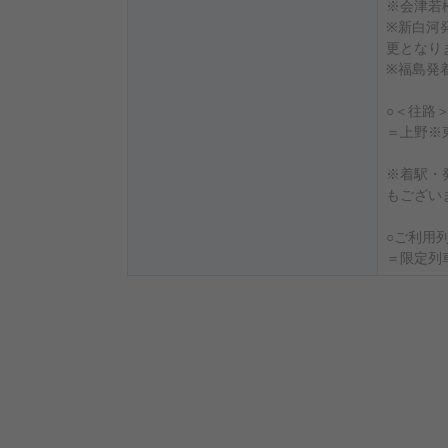
※会津若
※新白河
更となり
※福島発
○＜往路
＝上野※
※着駅・
もござい
○ご利用
＝限定列