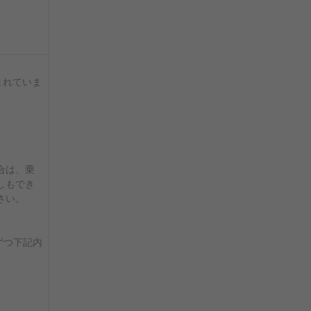
まれていま
合は、乗
しもでき
さい。
ずつ下記内