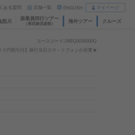
くある質問
店舗一覧
マイページ
ENGLISH
添乗員同行ツアー
鬼怒川
海外ツアー
クルーズ
（東武旅倶楽部）
コースコード:26BQ0030000Q
００円割引付】旅行当日スマ－トフォンが必要★