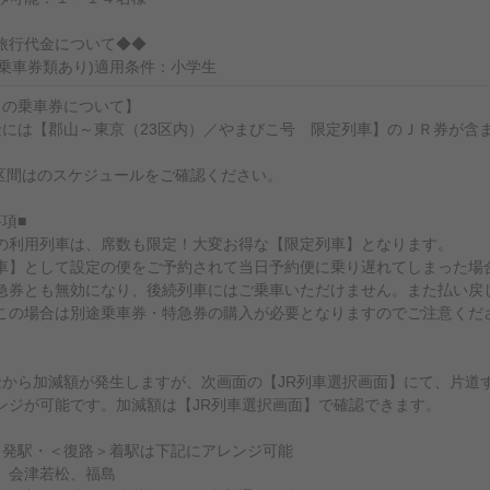
旅行代金について◆◆
(乗車券類あり)適用条件：小学生
トの乗車券について】
金には【郡山～東京（23区内）／やまびこ号 限定列車】のＪＲ券が含
区間はのスケジュールをご確認ください。
項■
の利用列車は、席数も限定！大変お得な【限定列車】となります。
車】として設定の便をご予約されて当日予約便に乗り遅れてしまった場
急券とも無効になり、後続列車にはご乗車いただけません。また払い戻
この場合は別途乗車券・特急券の購入が必要となりますのでご注意くだ
金から加減額が発生しますが、次画面の【JR列車選択画面】にて、片道
ンジが可能です。加減額は【JR列車選択画面】で確認できます。
＞発駅・＜復路＞着駅は下記にアレンジ可能
、会津若松、福島