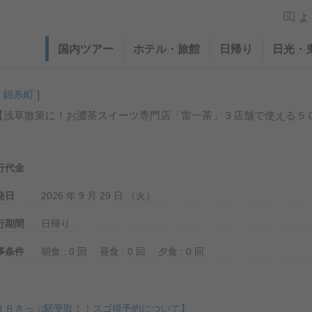
よ
国内ツアー
ホテル・旅館
日帰り
日光・
・錦糸町
]
【浅草散策に！お濃茶スイーツ専門店「雷一茶」３店舗で使える５
行代金
発日
2026 年 9 月 29 日 （火）
行期間
日帰り
事条件
朝食 : 0 回
昼食 : 0 回
夕食 : 0 回
ＪＲきっぷ駅受取！！スゴ得予約について】