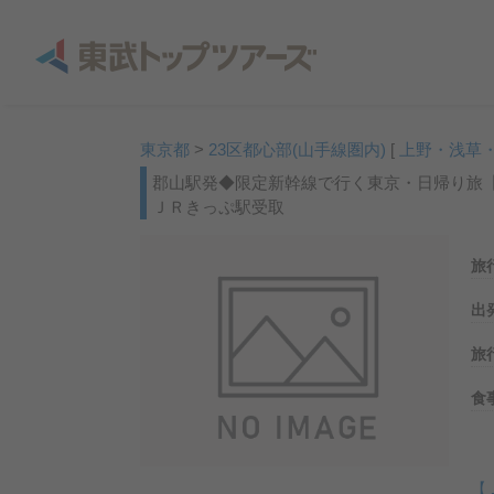
東京都
>
23区都心部(山手線圏内)
[
上野・浅草
郡山駅発◆限定新幹線で行く東京・日帰り旅
ＪＲきっぷ駅受取
旅
出
旅
食
【