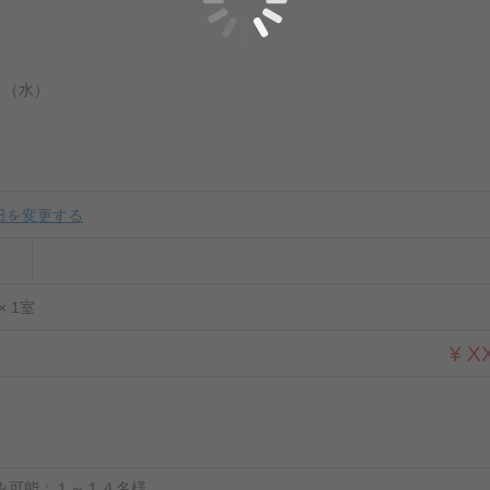
 日 （水）
日を変更する
× 1室
¥ X
み可能：１～１４名様