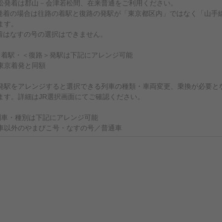
松発着は郡山－会津若松間、在来普通をご利用ください。
発着の場合は往路の着駅と復路の発駅が「東京都区内」ではなく「山手
ます。
着はなすの号の選択はできません。
＞着駅・＜復路＞発駅は下記にアレンジ可能
東京着発と同額
発駅をアレンジすると選択できる列車の種類・車両変更、乗換が必要と
ます。詳細はJR選択画面にてご確認ください。
列車・種別は下記にアレンジ可能
車以外のやまびこ号・なすの号／普通車