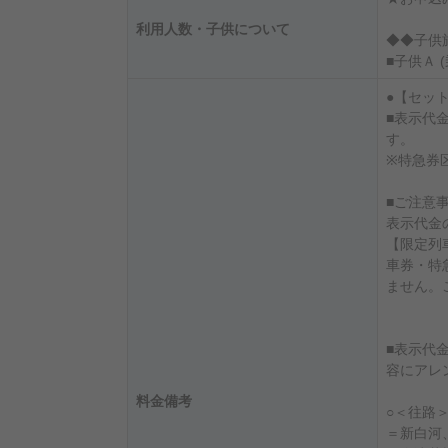
利用人数・子供について
◆◆子供
■子供Ａ 
●【セッ
■表示代
す。
※特急券
■ご注意事
表示代金
【限定列
車券・特
ません。
■表示代
容にアレ
料金備考
○＜往路
＝新白河