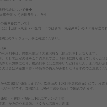
旅行代金について◆◆
(乗車券類あり)適用条件：小学生
トの乗車券について】
金には【山形～東京（23区内）／つばさ号 限定列車】のＪＲ券が含ま
区間はのスケジュールをご確認ください。
項■
の利用列車は、席数も限定！大変お得な【限定列車】となります。
車】として設定の便をご予約されて当日予約便に乗り遅れてしまった場
急券とも無効になり、後続列車にはご乗車いただけません。また払い戻
この場合は別途乗車券・特急券の購入が必要となりますのでご注意くだ
金から加減額が発生しますが、次画面の【JR列車選択画面】にて、片道
ンジが可能です。加減額は【JR列車選択画面】で確認できます。
＞発駅・＜復路＞着駅は下記にアレンジ可能
赤湯、かみのやま温泉、さくらんぼ東根、新庄