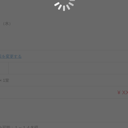
 日 （水）
日を変更する
× 1室
¥ X
み可能：１～１４名様