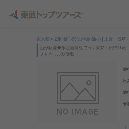
東京都
>
23区都心部(山手線圏内)
[
上野・浅草
山形駅発◆限定新幹線で行く東京・日帰り旅
ＪＲきっぷ駅受取
旅
出
旅
食
【