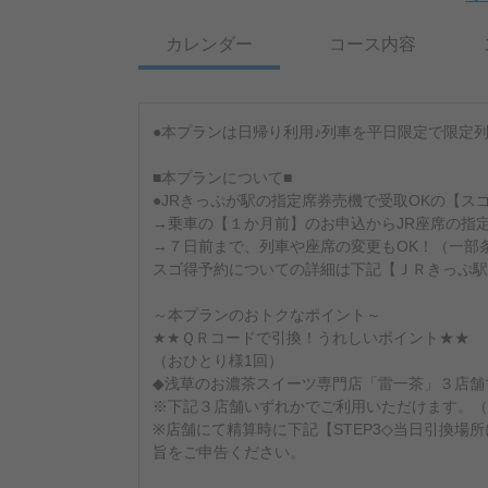
カレンダー
コース内容
●本プランは日帰り利用♪列車を平日限定で限定
■本プランについて■
●JRきっぷが駅の指定席券売機で受取OKの【ス
→乗車の【１か月前】のお申込からJR座席の指
→７日前まで、列車や座席の変更もOK！（一部
スゴ得予約についての詳細は下記【ＪＲきっぷ駅
～本プランのおトクなポイント～
★★ＱＲコードで引換！うれしいポイント★★
（おひとり様1回）
◆浅草のお濃茶スイーツ専門店「雷一茶」３店舗
※下記３店舗いずれかでご利用いただけます。（
※店舗にて精算時に下記【STEP3◇当日引換場
旨をご申告ください。