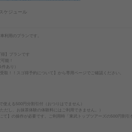
スケジュール
列車利用のプランです。
ゴ得】プランです
定可能！
条件あり）
受取！！スゴ得予約について】から専用ページでご確認ください。
で使える500円分割引付（おつりはでません）
ただし、お抹茶体験の体験料にはご利用できません。）
所にて】の操作が必要です。ご利用時「東武トップツアーズの500円割引