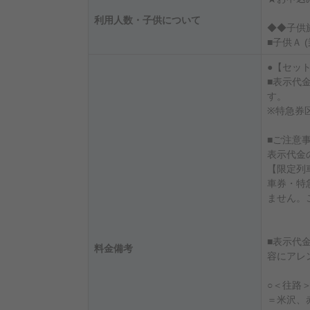
利用人数・子供について
◆◆子供
■子供Ａ 
●【セッ
■表示代
す。
※特急券
■ご注意事
表示代金
【限定列
車券・特
ません。
■表示代
料金備考
容にアレ
○＜往路
＝米沢、