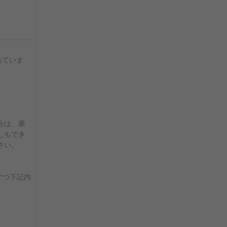
れていま
合は、乗
しもでき
さい。
ずつ下記内