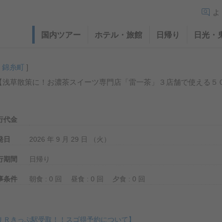
よ
国内ツアー
ホテル・旅館
日帰り
日光・
・錦糸町
]
【浅草散策に！お濃茶スイーツ専門店「雷一茶」３店舗で使える５
行代金
発日
2026 年 9 月 29 日 （火）
行期間
日帰り
事条件
朝食 : 0 回
昼食 : 0 回
夕食 : 0 回
ＪＲきっぷ駅受取！！スゴ得予約について】