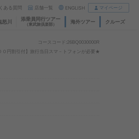
くある質問
店舗一覧
マイページ
ENGLISH
添乗員同行ツアー
鬼怒川
海外ツアー
クルーズ
（東武旅倶楽部）
コースコード:26BQ0030000R
００円割引付】旅行当日スマ－トフォンが必要★