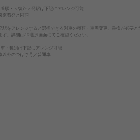
＞着駅・＜復路＞発駅は下記にアレンジ可能
東京着発と同額
発駅をアレンジすると選択できる列車の種類・車両変更、乗換が必要と
ます。詳細はJR選択画面にてご確認ください。
列車・種別は下記にアレンジ可能
車以外のつばさ号／普通車