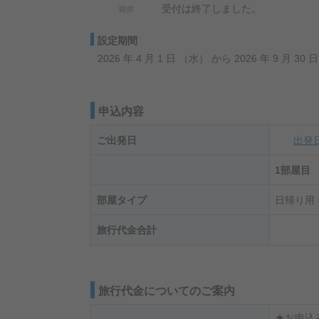
受付は終了しました。
満席
設定期間
2026 年 4 月 1 日 （水） から 2026 年 9 月 30
申込内容
ご出発日
出発
1部屋目
部屋タイプ
日帰り用 
旅行代金合計
旅行代金についてのご案内
★お申込