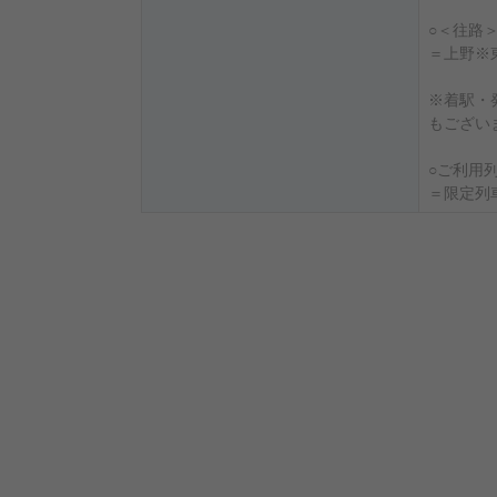
○＜往路
＝上野※
※着駅・
もござい
○ご利用
＝限定列