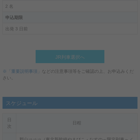
2 名
申込期限
出発 3 日前
JR列車選択へ
※「重要説明事項」
などの注意事項等をご確認の上、お申込みくだ
さい。
スケジュール
日
日程
次
郡山⇒⇒⇒（東北新幹線やまびこ・なすの～限定列車～／