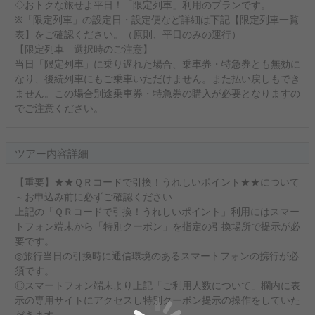
◇おトクな旅せよ平日！「限定列車」利用のプランです。
※「限定列車」の設定日・設定便など詳細は下記【限定列車一覧
表】をご確認ください。（原則、平日のみの運行）
【限定列車 選択時のご注意】
当日「限定列車」に乗り遅れた場合、乗車券・特急券とも無効に
なり、後続列車にもご乗車いただけません。また払い戻しもでき
ません。この場合別途乗車券・特急券の購入が必要となりますの
でご注意ください。
ツアー内容詳細
【重要】★★ＱＲコードで引換！うれしいポイント★★について
～お申込み前に必ずご確認ください
上記の「ＱＲコードで引換！うれしいポイント」利用にはスマー
トフォン端末から「特別クーポン」を指定の引換場所で提示が必
要です。
◎旅行当日の引換時に通信環境のあるスマートフォンの携行が必
須です。
◎スマートフォン端末より上記「ご利用人数について」欄内に表
示の専用サイトにアクセスし特別クーポン提示の操作をしていた