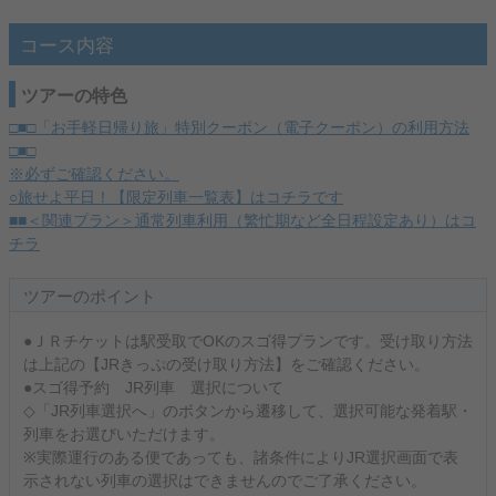
コース内容
ツアーの特色
□■□「お手軽日帰り旅」特別クーポン（電子クーポン）の利用方法
□■□
※必ずご確認ください。
○旅せよ平日！【限定列車一覧表】はコチラです
■■＜関連プラン＞通常列車利用（繁忙期など全日程設定あり）はコ
チラ
ツアーのポイント
●ＪＲチケットは駅受取でOKのスゴ得プランです。受け取り方法
は上記の【JRきっぷの受け取り方法】をご確認ください。
●スゴ得予約 JR列車 選択について
◇「JR列車選択へ」のボタンから遷移して、選択可能な発着駅・
列車をお選びいただけます。
※実際運行のある便であっても、諸条件によりJR選択画面で表
示されない列車の選択はできませんのでご了承ください。