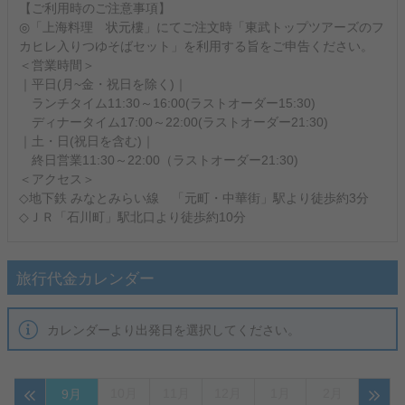
【ご利用時のご注意事項】
◎「上海料理 状元樓」にてご注文時「東武トップツアーズのフ
カヒレ入りつゆそばセット」を利用する旨をご申告ください。
＜営業時間＞
｜平日(月~金・祝日を除く)｜
ランチタイム11:30～16:00(ラストオーダー15:30)
ディナータイム17:00～22:00(ラストオーダー21:30)
｜土・日(祝日を含む)｜
終日営業11:30～22:00（ラストオーダー21:30)
＜アクセス＞
◇地下鉄 みなとみらい線 「元町・中華街」駅より徒歩約3分
◇ＪＲ「石川町」駅北口より徒歩約10分
旅行代金カレンダー
カレンダーより出発日を選択してください。
10月
11月
12月
1月
2月
9月