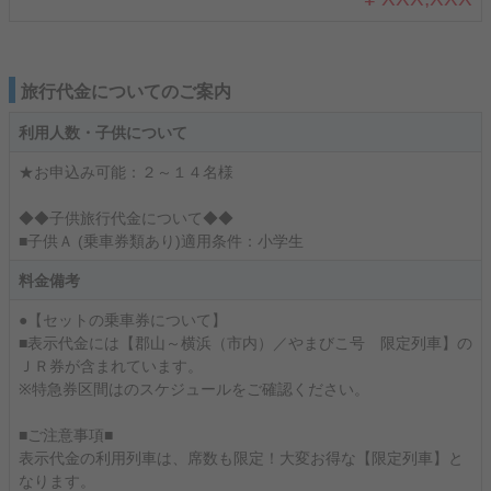
旅行代金についてのご案内
利用人数・子供について
★お申込み可能：２～１４名様
◆◆子供旅行代金について◆◆
■子供Ａ (乗車券類あり)適用条件：小学生
料金備考
●【セットの乗車券について】
■表示代金には【郡山～横浜（市内）／やまびこ号 限定列車】の
ＪＲ券が含まれています。
※特急券区間はのスケジュールをご確認ください。
■ご注意事項■
表示代金の利用列車は、席数も限定！大変お得な【限定列車】と
なります。