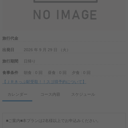
旅行代金
出発日
2026 年 9 月 29 日 （火）
旅行期間
日帰り
食事条件
朝食 : 0 回
昼食 : 0 回
夕食 : 0 回
【ＪＲきっぷ駅受取！！スゴ得予約について】
カレンダー
コース内容
スケジュール
■ご案内■本プランは2名様以上でお申込みください。