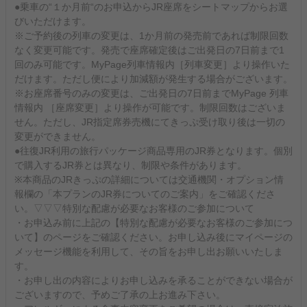
●乗車の“１か月前“のお申込からJR座席をシートマップからお選
びいただけます。
※ご予約後の列車の変更は、1か月前の発売前であれば制限回数
なく変更可能です。発売で座席確定後はご出発日の7日前まで1
回のみ可能です。MyPage列車情報内［列車変更］より操作いた
だけます。ただし便により加減額が発生する場合がございます。
※お座席番号のみの変更は、ご出発日の7日前までMyPage 列車
情報内 ［座席変更］より操作が可能です。制限回数はございま
せん。ただし、JR指定席券売機にてきっぷ受け取り後は一切の
変更ができません。
●往復JR利用の旅行パッケージ商品専用のJR券となります。個別
で購入するJR券とは異なり、制限や条件があります。
※本商品のJRきっぷの詳細については交通機関・オプション情
報欄の「本プランのJR券についてのご案内」をご確認くださ
い。▽▽▽特別な配慮が必要なお客様のご参加について
・お申込み前に上記の【特別な配慮が必要なお客様のご参加につ
いて】のページをご確認ください。お申し込み後にマイページの
メッセージ機能を利用して、その旨をお申し出お願いいたしま
す。
・お申し出の内容によりお申し込みを承ることができない場合が
ございますので、予めご了承の上お進み下さい。