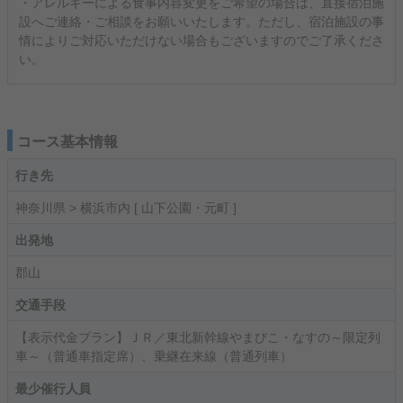
・アレルギーによる食事内容変更をご希望の場合は、直接宿泊施
設へご連絡・ご相談をお願いいたします。ただし、宿泊施設の事
情によりご対応いただけない場合もございますのでご了承くださ
い。
コース基本情報
行き先
神奈川県 > 横浜市内 [ 山下公園・元町 ]
出発地
郡山
交通手段
【表示代金プラン】ＪＲ／東北新幹線やまびこ・なすの～限定列
車～（普通車指定席）、乗継在来線（普通列車）
最少催行人員