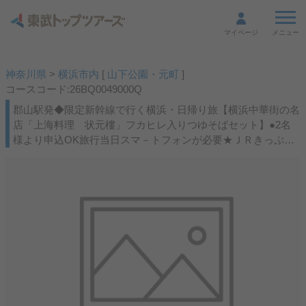
メニュー
マイページ
神奈川県
>
横浜市内
[
山下公園・元町
]
コースコード:26BQ0049000Q
郡山駅発◆限定新幹線で行く横浜・日帰り旅【横浜中華街の名
店「上海料理 状元樓」フカヒレ入りつゆそばセット】●2名
様より申込OK旅行当日スマ－トフォンが必要★ＪＲきっぷ駅
受取