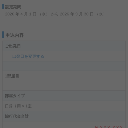
設定期間
2026 年 4 月 1 日 （水） から 2026 年 9 月 30 日 （水）
申込内容
ご出発日
出発日を変更する
1部屋目
部屋タイプ
日帰り用 × 1室
旅行代金合計
¥ XXX,XXX