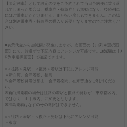
【限定列車】として設定の便をご予約されて当日予約便に乗り遅
れてしまった場合は、乗車券・特急券とも無効になり、後続列車
にはご乗車いただけません。また払い戻しもできません。この場
合は別途乗車券・特急券の購入が必要となりますのでご注意くだ
さい。
■表示代金から加減額が発生しますが、次画面の【JR列車選択画
面】にて、片道ずつ下記内容にアレンジが可能です。加減額は【J
R列車選択画面】で確認できます。
○＜往路＞発駅・＜復路＞着駅は下記にアレンジ可能
＝新白河、会津若松、福島
※会津若松発着は郡山－会津若松間、在来普通をご利用くださ
い。
※新白河発着の場合は往路の着駅と復路の発駅が「東京都区内」
ではなく「山手線内」に変更となります。
※福島発着はなすの号の選択はできません。
○＜往路＞着駅・＜復路＞発駅は下記にアレンジ可能
＝東京