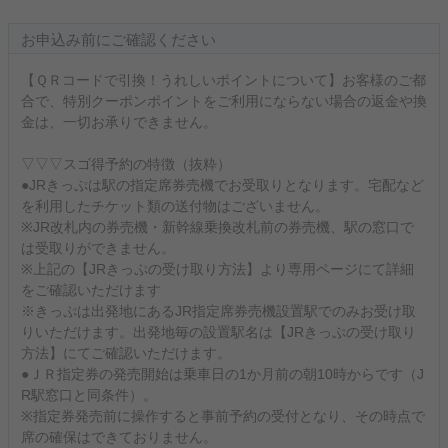
お申込み前にご確認ください
【ＱＲコードで引換！うれしいポイントについて】お客様のご都
合で、特別クーポンポイントをご利用にならない場合の返金や換
金は、一切お承りできません。
▽▽▽スゴ得予約の特徴（抜粋）
●JRきっぷは駅の指定席券売機でお受取りとなります。宅配など
を利用したチケット類の送付物はございません。
※JR改札内の券売機・新幹線乗換改札前の券売機、駅の窓口で
は受取りができません。
※上記の【JRきっぷの受け取り方法】より専用ページにて詳細
をご確認いただけます
※きっぷは出発地にあるJR指定席券売機設置駅でのみお受け取
りいただけます。出発地毎の設置駅名は【JRきっぷの受け取り
方法】にてご確認いただけます。
●ＪＲ指定券の発売開始は乗車日の1か月前の朝10時からです（J
R駅窓口と同条件）。
※指定券発売前に操作すると事前予約の受付となり、その時点で
席の確保はできておりません。