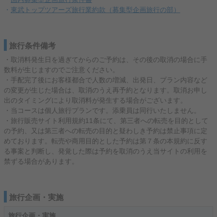
・
東武トップツアーズ旅行業約款（募集型企画旅行の部）
旅行条件備考
・取消料発生日を過ぎてからのご予約は、その後の取消の場合に手
数料が生じますのでご注意ください。
・手配完了後にお客様都合で人数の増減、出発日、プラン内容など
の変更が生じた場合は、取消のうえ再予約となります。取消お申し
出のタイミングにより取消料が発生する場合がございます。
・当コースは個人旅行プランです。添乗員は同行いたしません。
・旅行販売サイト利用規約11条にて、第三者への転売を目的として
の予約、又は第三者への転売の目的と疑わしき予約は禁止事項に定
めております。転売や商用目的とした予約は第７条の本規約に反す
る事案と判断し、発覚した際は予約を取消のうえ当サイトの利用を
禁ずる場合があります。
旅行企画・実施
旅行企画・実施