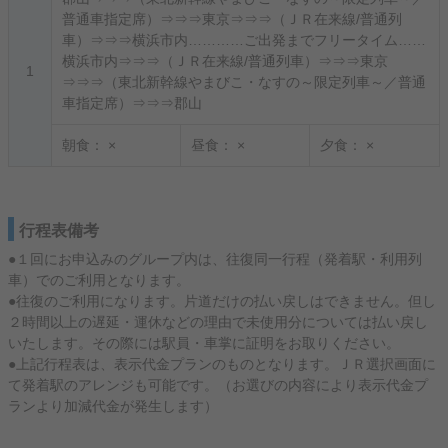
普通車指定席）⇒⇒⇒東京⇒⇒⇒（ＪＲ在来線/普通列
車）⇒⇒⇒横浜市内…………ご出発までフリータイム……
横浜市内⇒⇒⇒（ＪＲ在来線/普通列車）⇒⇒⇒東京
1
⇒⇒⇒（東北新幹線やまびこ・なすの～限定列車～／普通
車指定席）⇒⇒⇒郡山
朝食：
×
昼食：
×
夕食：
×
行程表備考
●１回にお申込みのグループ内は、往復同一行程（発着駅・利用列
車）でのご利用となります。
●往復のご利用になります。片道だけの払い戻しはできません。但し
２時間以上の遅延・運休などの理由で未使用分については払い戻し
いたします。その際には駅員・車掌に証明をお取りください。
●上記行程表は、表示代金プランのものとなります。ＪＲ選択画面に
て発着駅のアレンジも可能です。（お選びの内容により表示代金プ
ランより加減代金が発生します）