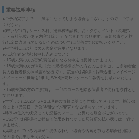
重要説明事項
●ご予約完了までに、満席になってしまう場合もございますので、ご了承
ください。
●旅行代金にはサービス料、消費税等諸税、おトクなポイント（現地払
い・有料記載がある内容は除く ）が含まれております。追加飲食など旅
行代金に含まれていないものについては現地にてお支払いください。
●中学生以上の方は大人代金が適用となります。
●未成年者を含むお申し込みについて
・15歳未満の方が契約責任者となるお申込は受付できません。
・18歳未満の方が単独または親権者様以外の方とのご参加は、ご参加者全
員の親権者様の同意書が必要です。該当のお客様はお申込後にマイページ
のメッセージ機能を利用しWEB販売センターへご報告をお願いいたしま
す。
・15歳未満の方のご参加は、一部のコースを除き保護者の同行を条件とし
ております。
●本プランは2026年5月1日現在の情報に基づき作成しております。施設都
合により営業日・営業時間などが変更となる場合がございます。
●時季や仕入れ状況により記載のメニューと異なる場合がございます。
●ご旅行中お客様のご都合で使用されなかった切符類の払い戻しは一切で
きません。
●掲載されている内容がご提供されない場合や内容が異なる場合は施設に
その場でお申し出ください。