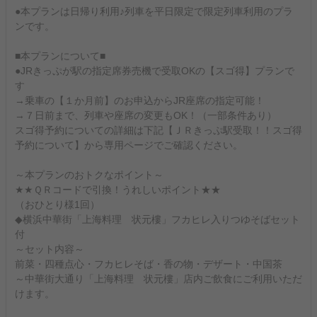
●本プランは日帰り利用♪列車を平日限定で限定列車利用のプラ
ンです。
■本プランについて■
●JRきっぷが駅の指定席券売機で受取OKの【スゴ得】プランで
す
→乗車の【１か月前】のお申込からJR座席の指定可能！
→７日前まで、列車や座席の変更もOK！（一部条件あり）
スゴ得予約についての詳細は下記【ＪＲきっぷ駅受取！！スゴ得
予約について】から専用ページでご確認ください。
～本プランのおトクなポイント～
★★ＱＲコードで引換！うれしいポイント★★
（おひとり様1回）
◆横浜中華街「上海料理 状元樓」フカヒレ入りつゆそばセット
付
～セット内容～
前菜・四種点心・フカヒレそば・香の物・デザート・中国茶
～中華街大通り「上海料理 状元樓」店内ご飲食にご利用いただ
けます。