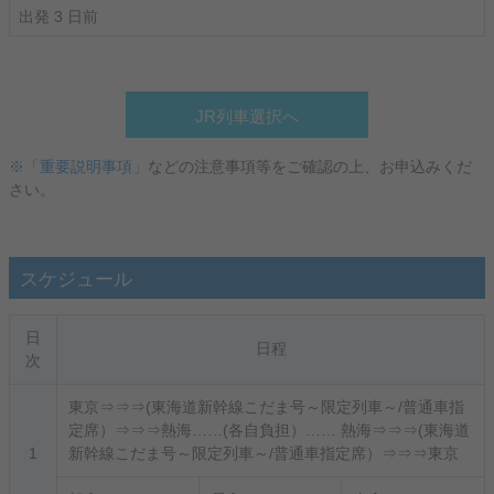
出発 3 日前
JR列車選択へ
※「重要説明事項」
などの注意事項等をご確認の上、お申込みくだ
さい。
スケジュール
日
日程
次
東京⇒⇒⇒(東海道新幹線こだま号～限定列車～/普通車指
定席）⇒⇒⇒熱海……(各自負担）…… 熱海⇒⇒⇒(東海道
1
新幹線こだま号～限定列車～/普通車指定席）⇒⇒⇒東京