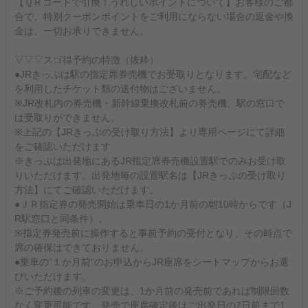
【ＱＲコードで引換！うれしいポイントについて】お客様のご都
合で、特別クーポンポイントをご利用にならない場合の返金や換
金は、一切お承りできません。
▽▽▽スゴ得予約の特徴（抜粋）
●JRきっぷは駅の指定席券売機でお受取りとなります。宅配など
を利用したチケット類の送付物はございません。
※JR改札内の券売機・新幹線乗換改札前の券売機、駅の窓口で
は受取りができません。
※上記の【JRきっぷの受け取り方法】より専用ページにて詳細
をご確認いただけます
※きっぷは出発地にあるJR指定席券売機設置駅でのみお受け取
りいただけます。出発地毎の設置駅名は【JRきっぷの受け取り
方法】にてご確認いただけます。
●ＪＲ指定券の発売開始は乗車日の1か月前の朝10時からです（J
R駅窓口と同条件）。
※指定券発売前に操作すると事前予約の受付となり、その時点で
席の確保はできておりません。
●乗車の“１か月前“のお申込からJR座席をシートマップからお選
びいただけます。
※ご予約後の列車の変更は、1か月前の発売前であれば制限回数
なく変更可能です。発売で座席確定後はご出発日の7日前まで1