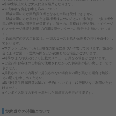
●中学生以上の方は大人代金が適用となります。
●未成年者を含むお申し込みについて
・15歳未満の方が契約責任者となるお申込は受付できません。
・18歳未満の方が単独または親権者様以外の方とのご参加は、ご参加者全
員の親権者様の同意書が必要です。該当のお客様はお申込後にマイページ
のメッセージ機能を利用しWEB販売センターへご報告をお願いいたしま
す。
・15歳未満の方のご参加は、一部のコースを除き保護者の同行を条件とし
ております。
●本プランは2026年6月1日現在の情報に基づき作成しております。施設都
合により営業日・営業時間などが変更となる場合がございます。
●時季や仕入れ状況により記載のメニューと異なる場合がございます。
●ご旅行中お客様のご都合で使用されなかった切符類の払い戻しは一切で
きません。
●掲載されている内容がご提供されない場合や内容が異なる場合は施設に
その場でお申し出ください。
●取消料発生日10日前以降のご予約については、銀行振込をご利用いただ
けません。
●インボイス制度の要件を満たした請求書の発行が可能です。
契約成立の時期について