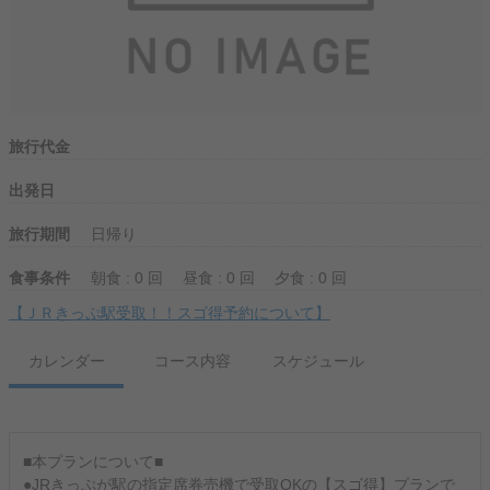
旅行代金
出発日
旅行期間
日帰り
食事条件
朝食 : 0 回
昼食 : 0 回
夕食 : 0 回
【ＪＲきっぷ駅受取！！スゴ得予約について】
カレンダー
コース内容
スケジュール
■本プランについて■
●JRきっぷが駅の指定席券売機で受取OKの【スゴ得】プランで