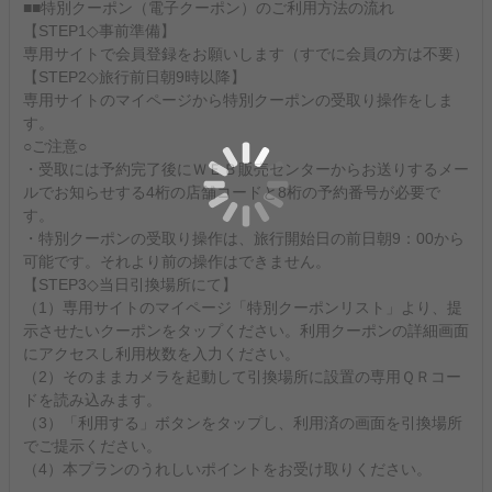
■■特別クーポン（電子クーポン）のご利用方法の流れ
【STEP1◇事前準備】
専用サイトで会員登録をお願いします（すでに会員の方は不要）
【STEP2◇旅行前日朝9時以降】
専用サイトのマイページから特別クーポンの受取り操作をしま
す。
○ご注意○
・受取には予約完了後にＷＥＢ販売センターからお送りするメー
ルでお知らせする4桁の店舗コードと8桁の予約番号が必要で
す。
・特別クーポンの受取り操作は、旅行開始日の前日朝9：00から
可能です。それより前の操作はできません。
【STEP3◇当日引換場所にて】
（1）専用サイトのマイページ「特別クーポンリスト」より、提
示させたいクーポンをタップください。利用クーポンの詳細画面
にアクセスし利用枚数を入力ください。
（2）そのままカメラを起動して引換場所に設置の専用ＱＲコー
ドを読み込みます。
（3）「利用する」ボタンをタップし、利用済の画面を引換場所
でご提示ください。
（4）本プランのうれしいポイントをお受け取りください。