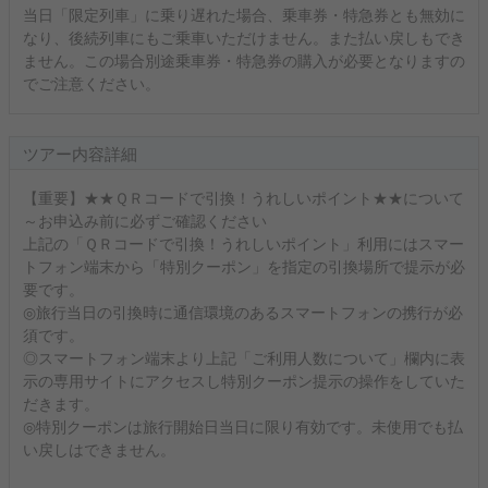
当日「限定列車」に乗り遅れた場合、乗車券・特急券とも無効に
なり、後続列車にもご乗車いただけません。また払い戻しもでき
ません。この場合別途乗車券・特急券の購入が必要となりますの
でご注意ください。
ツアー内容詳細
【重要】★★ＱＲコードで引換！うれしいポイント★★について
～お申込み前に必ずご確認ください
上記の「ＱＲコードで引換！うれしいポイント」利用にはスマー
トフォン端末から「特別クーポン」を指定の引換場所で提示が必
要です。
◎旅行当日の引換時に通信環境のあるスマートフォンの携行が必
須です。
◎スマートフォン端末より上記「ご利用人数について」欄内に表
示の専用サイトにアクセスし特別クーポン提示の操作をしていた
だきます。
◎特別クーポンは旅行開始日当日に限り有効です。未使用でも払
い戻しはできません。