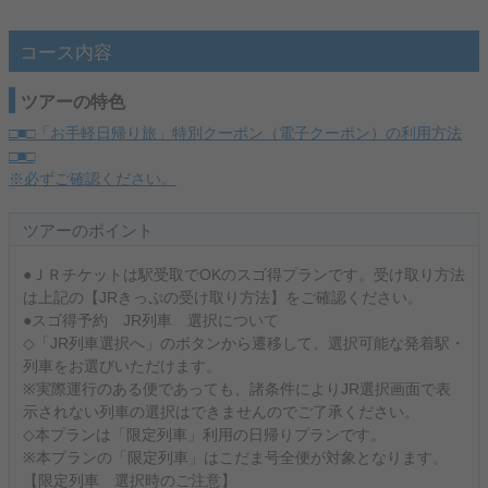
コース内容
ツアーの特色
□■□「お手軽日帰り旅」特別クーポン（電子クーポン）の利用方法
□■□
※必ずご確認ください。
ツアーのポイント
●ＪＲチケットは駅受取でOKのスゴ得プランです。受け取り方法
は上記の【JRきっぷの受け取り方法】をご確認ください。
●スゴ得予約 JR列車 選択について
◇「JR列車選択へ」のボタンから遷移して、選択可能な発着駅・
列車をお選びいただけます。
※実際運行のある便であっても、諸条件によりJR選択画面で表
示されない列車の選択はできませんのでご了承ください。
◇本プランは「限定列車」利用の日帰りプランです。
※本プランの「限定列車」はこだま号全便が対象となります。
【限定列車 選択時のご注意】