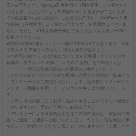
回のみ可能です。MyPage列車情報内［列車変更］より操作いた
だけます。ただし便により加減額が発生する場合がございます。
※お座席番号のみの変更は、ご出発日の7日前までMyPage 列車
情報内 ［座席変更］より操作が可能です。制限回数はございま
せん。ただし、JR指定席券売機にてきっぷ受け取り後は一切の
変更ができません。
●往復JR利用の旅行パッケージ商品専用のJR券となります。個別
で購入するJR券とは異なり、制限や条件があります。
※本商品のJRきっぷの詳細については交通機関・オプション情
報欄の「本プランのJR券についてのご案内」をご確認くださ
い。▽▽▽特別な配慮が必要なお客様のご参加について
・お申込み前に上記の【特別な配慮が必要なお客様のご参加につ
いて】のページをご確認ください。お申し込み後にマイページの
メッセージ機能を利用して、その旨をお申し出お願いいたしま
す。
・お申し出の内容によりお申し込みを承ることができない場合が
ございますので、予めご了承の上お進み下さい。
・アレルギーによる食事内容変更をご希望の場合は、直接宿泊施
設へご連絡・ご相談をお願いいたします。ただし、宿泊施設の事
情によりご対応いただけない場合もございますのでご了承くださ
い。