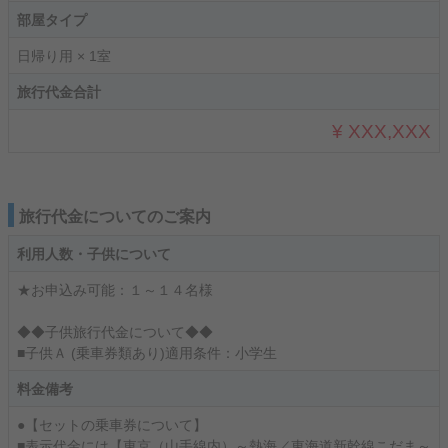
部屋タイプ
日帰り用 × 1室
旅行代金合計
¥ XXX,XXX
旅行代金についてのご案内
利用人数・子供について
★お申込み可能：１～１４名様
◆◆子供旅行代金について◆◆
■子供Ａ (乗車券類あり)適用条件：小学生
料金備考
●【セットの乗車券について】
■表示代金には【東京（山手線内）～熱海／東海道新幹線こだま～