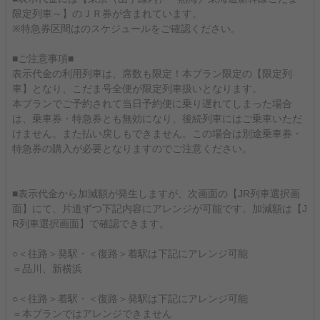
限定列車～】のＪＲ券が含まれています。
※特急券区間はのスケジュールをご確認ください。
■ご注意事項■
表示代金の利用列車は、席数も限定！本プラン限定の【限定列
車】となり、こだま号全便が限定列車扱いとなります。
本プランでご予約されて当日予約便に乗り遅れてしまった場合
は、乗車券・特急券とも無効になり、後続列車にはご乗車いただ
けません。また払い戻しもできません。この場合は別途乗車券・
特急券の購入が必要となりますのでご注意ください。
■表示代金から加減額が発生しますが、次画面の【JR列車選択画
面】にて、片道ずつ下記内容にアレンジが可能です。加減額は【J
R列車選択画面】で確認できます。
○＜往路＞発駅・＜復路＞着駅は下記にアレンジ可能
＝品川、新横浜
○＜往路＞着駅・＜復路＞発駅は下記にアレンジ可能
＝本プランではアレンジできません