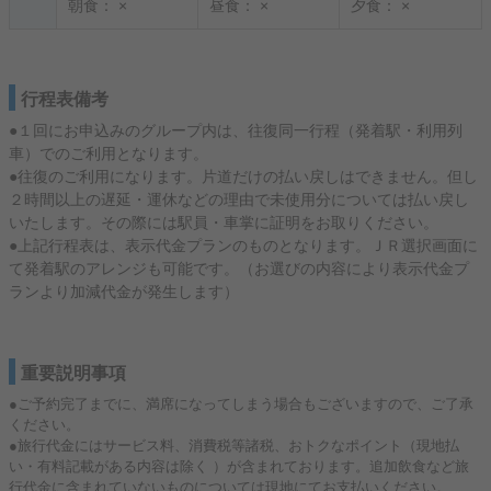
朝食：
×
昼食：
×
夕食：
×
行程表備考
●１回にお申込みのグループ内は、往復同一行程（発着駅・利用列
車）でのご利用となります。
●往復のご利用になります。片道だけの払い戻しはできません。但し
２時間以上の遅延・運休などの理由で未使用分については払い戻し
いたします。その際には駅員・車掌に証明をお取りください。
●上記行程表は、表示代金プランのものとなります。ＪＲ選択画面に
て発着駅のアレンジも可能です。（お選びの内容により表示代金プ
ランより加減代金が発生します）
重要説明事項
●ご予約完了までに、満席になってしまう場合もございますので、ご了承
ください。
●旅行代金にはサービス料、消費税等諸税、おトクなポイント（現地払
い・有料記載がある内容は除く ）が含まれております。追加飲食など旅
行代金に含まれていないものについては現地にてお支払いください。