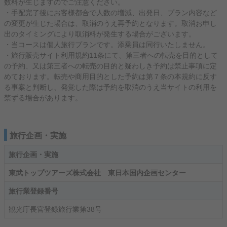
数料が生じますのでご注意ください。
・手配完了後にお客様都合で人数の増減、出発日、プラン内容など
の変更が生じた場合は、取消のうえ再予約となります。取消お申し
出のタイミングにより取消料が発生する場合がございます。
・当コースは個人旅行プランです。添乗員は同行いたしません。
・旅行販売サイト利用規約11条にて、第三者への転売を目的として
の予約、又は第三者への転売の目的と疑わしき予約は禁止事項に定
めております。転売や商用目的とした予約は第７条の本規約に反す
る事案と判断し、発覚した際は予約を取消のうえ当サイトの利用を
禁ずる場合があります。
旅行企画・実施
旅行企画・実施
東武トップツアーズ株式会社 東日本国内企画センター
旅行業登録番号
観光庁長官登録旅行業第38号