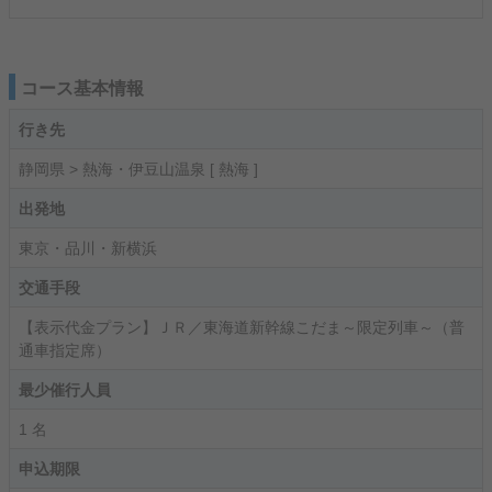
コース基本情報
行き先
静岡県 > 熱海・伊豆山温泉 [ 熱海 ]
出発地
東京・品川・新横浜
交通手段
【表示代金プラン】ＪＲ／東海道新幹線こだま～限定列車～（普
通車指定席）
最少催行人員
1 名
申込期限