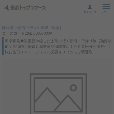
メニュー
マイページ
静岡県
>
熱海・伊豆山温泉
[
熱海
]
コースコード:26BQ0057000A
東京駅発◆限定新幹線こだま号で行く熱海・日帰り旅【熱海駅
前商店街内！徳造丸海鮮家熱海駅前店１０００円分利用券付】
旅行当日スマ－トフォンが必要★ＪＲきっぷ駅受取