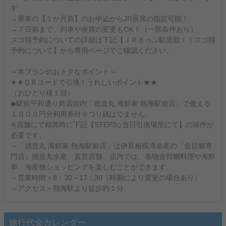
す
→乗車の【１か月前】のお申込からJR座席の指定可能！
→７日前まで、列車や座席の変更もOK！（一部条件あり）
スゴ得予約についての詳細は下記【ＪＲきっぷ駅受取！！スゴ得
予約について】から専用ページでご確認ください。
～本プランのおトクなポイント～
★★ＱＲコードで引換！うれしいポイント★★
（おひとり様１回）
◆駅前平和通り商店街内「徳造丸 海鮮家 熱海駅前店」で使える
１０００円分利用券付※つり銭はでません。
※店舗にて精算時に下記【STEP3◇当日引換場所にて】の操作が
必要です。
～「徳造丸 海鮮家 熱海駅前店」は伊豆相模湾名産の「金目鯛専
門店」徳造丸水産 直営店舗。店内では、名物金目鯛料理や海鮮
串、海産物ショッピングを楽しむことができます。
＜営業時間＞8：30～17：30（時期により変更の場合あり）
＜アクセス＞熱海駅より徒歩約１分
旅行代金カレンダー