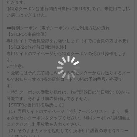
だきます。
◎特別クーポンは旅行開始日当日に限り有効です。未使用でも払
い戻しはできません。
■■特別クーポン（電子クーポン）のご利用方法の流れ
【STEP1◇事前準備】
専用サイトで会員登録をお願いします（すでに会員の方は不要）
【STEP2◇旅行前日朝9時以降】
専用サイトのマイページから特別クーポンの受取り操作をしま
す。
○ご注意○
・受取には予約完了後にＷＥＢ販売センターからお送りするメー
ルでお知らせする4桁の店舗コードと8桁の予約番号が必要で
す。
・特別クーポンの受取り操作は、旅行開始日の前日朝9：00から
可能です。それより前の操作はできません。
【STEP3◇当日引換場所にて】
（1）専用サイトのマイページ「特別クーポンリスト」より、提
示させたいクーポンをタップください。利用クーポンの詳細画面
にアクセスし利用枚数を入力ください。
（2）そのままカメラを起動して引換場所に設置の専用ＱＲコー