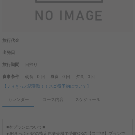
旅行代金
出発日
旅行期間
日帰り
食事条件
朝食 : 0 回
昼食 : 0 回
夕食 : 0 回
【ＪＲきっぷ駅受取！！スゴ得予約について】
カレンダー
コース内容
スケジュール
■本プランについて■
●JRきっぷが駅の指定席券売機で受取OKの【スゴ得】プランで