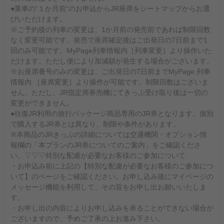
●乗車の“１か月前“のお申込からJR座席をシートマップからお選
びいただけます。
※ご予約後の列車の変更は、1か月前の発売前であれば制限回数
なく変更可能です。発売で座席確定後はご出発日の7日前まで1
回のみ可能です。MyPage列車情報内［列車変更］より操作いた
だけます。ただし便により加減額が発生する場合がございます。
※お座席番号のみの変更は、ご出発日の7日前までMyPage 列車
情報内 ［座席変更］より操作が可能です。制限回数はございま
せん。ただし、JR指定席券売機にてきっぷ受け取り後は一切の
変更ができません。
●往復JR利用の旅行パッケージ商品専用のJR券となります。個別
で購入するJR券とは異なり、制限や条件があります。
※本商品のJRきっぷの詳細については交通機関・オプション情
報欄の「本プランのJR券についてのご案内」をご確認くださ
い。▽▽▽特別な配慮が必要なお客様のご参加について
・お申込み前に上記の【特別な配慮が必要なお客様のご参加につ
いて】のページをご確認ください。お申し込み後にマイページの
メッセージ機能を利用して、その旨をお申し出お願いいたしま
す。
・お申し出の内容によりお申し込みを承ることができない場合が
ございますので、予めご了承の上お進み下さい。