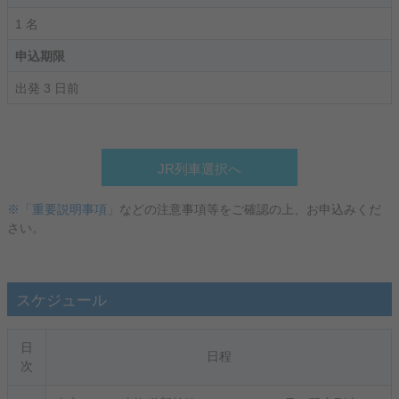
1 名
申込期限
出発 3 日前
JR列車選択へ
※「重要説明事項」
などの注意事項等をご確認の上、お申込みくだ
さい。
スケジュール
日
日程
次