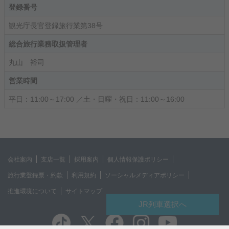
登録番号
観光庁長官登録旅行業第38号
総合旅行業務取扱管理者
丸山 裕司
営業時間
平日：11:00～17:00 ／土・日曜・祝日：11:00～16:00
会社案内
支店一覧
採用案内
個人情報保護ポリシー
旅行業登録票・約款
利用規約
ソーシャルメディアポリシー
推進環境について
サイトマップ
JR列車選択へ