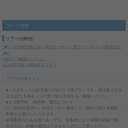
コース内容
ツアーの特色
□■□「お手軽日帰り旅」特別クーポン（電子クーポン）の利用方法
□■□
※必ずご確認ください。
○ご利用可能な新幹線はコチラ
ツアーのポイント
●ＪＲチケットは駅受取でOKのスゴ得プランです。受け取り方法
は上記の【JRきっぷの受け取り方法】をご確認ください。
●スゴ得予約 JR列車 選択について
◇「JR列車選択へ」のボタンから遷移して、選択可能な発着駅・
列車をお選びいただけます。
※実際運行のある便であっても、諸条件によりJR選択画面で表
示されない列車の選択はできませんのでご了承ください。