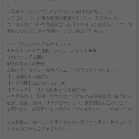
す
→乗車の【１か月前】のお申込からJR座席の指定可能！
→７日前まで、列車や座席の変更もOK！（一部条件あり）
スゴ得予約についての詳細は下記【ＪＲきっぷ駅受取！！スゴ得
予約について】から専用ページでご確認ください。
～本プランのおトクなポイント～
★★ＱＲコードで引換！うれしいポイント★★
（おひとり様１回）
◆空庭温泉入浴券付
※館内着、タオル、各種アメニティが含まれております。
【引換場所】入館受付
【営業時間】11：00～23：00
【アクセス】ＪＲ弁天町駅から徒歩約3分
～空庭温泉は、温泉・サウナなどが楽しめる温浴施設。館内には
足湯、庭園、縁日、リラクゼーション、飲食施設もございます
※予告なく一部変更となる場合もございますので、ご容赦くださ
い。
※お客様のご都合でご利用にならない場合でも返金・換金はでき
ませんので予めご了承ください。