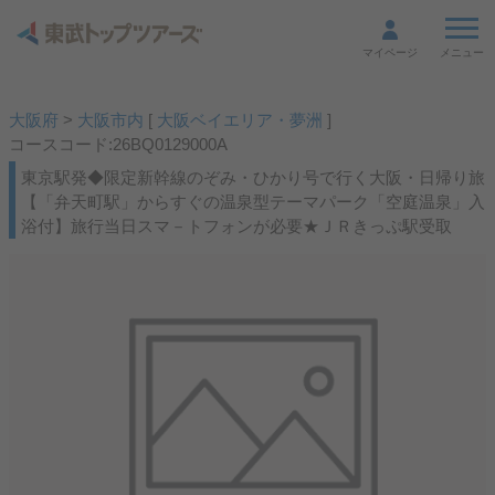
メニュー
マイページ
大阪府
>
大阪市内
[
大阪ベイエリア・夢洲
]
コースコード:26BQ0129000A
東京駅発◆限定新幹線のぞみ・ひかり号で行く大阪・日帰り旅
【「弁天町駅」からすぐの温泉型テーマパーク「空庭温泉」入
浴付】旅行当日スマ－トフォンが必要★ＪＲきっぷ駅受取