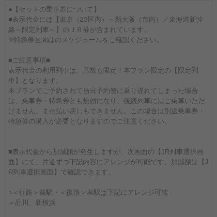
●【セットの乗車券について】
■表示代金には【東京（23区内）～新大阪（市内）／東海道新幹
線～限定列車～】のＪＲ券が含まれています。
※特急券区間はのスケジュールをご確認ください。
■ご注意事項■
表示代金の利用列車は、席数も限定！本プラン限定の【限定列
車】となります。
本プランでご予約されて当日予約便に乗り遅れてしまった場合
は、乗車券・特急券とも無効になり、後続列車にはご乗車いただ
けません。また払い戻しもできません。この場合は別途乗車券・
特急券の購入が必要となりますのでご注意ください。
■表示代金から加減額が発生しますが、次画面の【JR列車選択画
面】にて、片道ずつ下記内容にアレンジが可能です。加減額は【J
R列車選択画面】で確認できます。
○＜往路＞発駅・＜復路＞着駅は下記にアレンジ可能
＝品川、新横浜