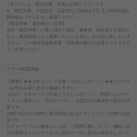
◇本プランは「限定列車」利用の日帰りプランです。
※「限定列車」の設定日・設定便など詳細は下記【ご利用可能な
新幹線はコチラ】をご確認ください。
【限定列車 選択時のご注意】
当日「限定列車」に乗り遅れた場合、乗車券・特急券とも無効に
なり、後続列車にもご乗車いただけません。また払い戻しもでき
ません。この場合別途乗車券・特急券の購入が必要となりますの
でご注意ください。
ツアー内容詳細
【重要】★★ＱＲコードで引換！うれしいポイント★★について
～お申込み前に必ずご確認ください
上記の「ＱＲコードで引換！うれしいポイント」利用にはスマー
トフォン端末から「特別クーポン」を指定の引換場所で提示が必
要です。
◎旅行当日の引換時に通信環境のあるスマートフォンの携行が必
須です。
◎スマートフォン端末より上記「ご利用人数について」欄内に表
示の専用サイトにアクセスし特別クーポン提示の操作をしていた