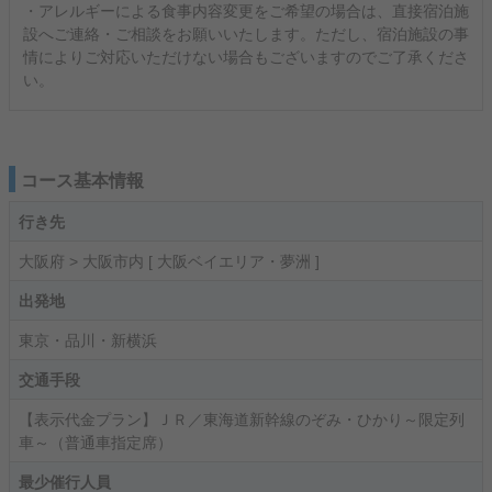
・アレルギーによる食事内容変更をご希望の場合は、直接宿泊施
設へご連絡・ご相談をお願いいたします。ただし、宿泊施設の事
情によりご対応いただけない場合もございますのでご了承くださ
い。
コース基本情報
行き先
大阪府 > 大阪市内 [ 大阪ベイエリア・夢洲 ]
出発地
東京・品川・新横浜
交通手段
【表示代金プラン】ＪＲ／東海道新幹線のぞみ・ひかり～限定列
車～（普通車指定席）
最少催行人員