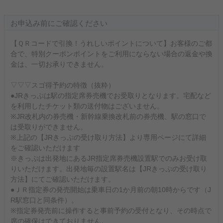
お申込み前にご確認ください
【ＱＲコードで引換！うれしいポイントについて】お客様のご都
合で、特別クーポンポイントをご利用にならない場合の返金や換
金は、一切お承りできません。
▽▽▽スゴ得予約の特徴（抜粋）
●JRきっぷは駅の指定席券売機でお受取りとなります。宅配など
を利用したチケット類の送付物はございません。
※JR改札内の券売機・新幹線乗換改札前の券売機、駅の窓口で
は受取りができません。
※上記の【JRきっぷの受け取り方法】より専用ページにて詳細
をご確認いただけます
※きっぷは出発地にあるJR指定席券売機設置駅でのみお受け取
りいただけます。出発地毎の設置駅名は【JRきっぷの受け取り
方法】にてご確認いただけます。
●ＪＲ指定券の発売開始は乗車日の1か月前の朝10時からです（J
R駅窓口と同条件）。
※指定券発売前に操作すると事前予約の受付となり、その時点で
席の確保はできておりません。