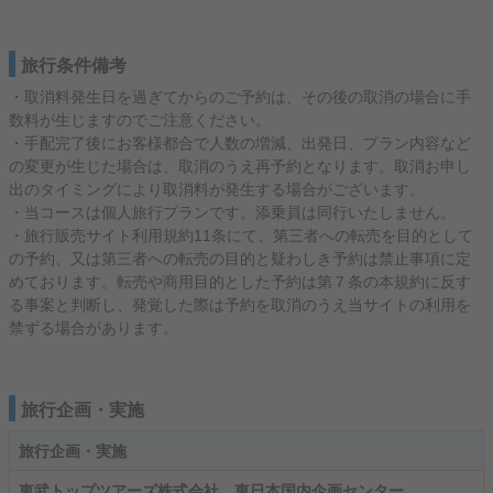
旅行条件備考
・取消料発生日を過ぎてからのご予約は、その後の取消の場合に手
数料が生じますのでご注意ください。
・手配完了後にお客様都合で人数の増減、出発日、プラン内容など
の変更が生じた場合は、取消のうえ再予約となります。取消お申し
出のタイミングにより取消料が発生する場合がございます。
・当コースは個人旅行プランです。添乗員は同行いたしません。
・旅行販売サイト利用規約11条にて、第三者への転売を目的として
の予約、又は第三者への転売の目的と疑わしき予約は禁止事項に定
めております。転売や商用目的とした予約は第７条の本規約に反す
る事案と判断し、発覚した際は予約を取消のうえ当サイトの利用を
禁ずる場合があります。
旅行企画・実施
旅行企画・実施
東武トップツアーズ株式会社 東日本国内企画センター