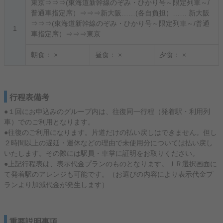
東京⇒⇒⇒(東海道新幹線のぞみ・ひかり号～限定列車～/
普通車指定席）⇒⇒⇒新大阪……(各自負担）…… 新大阪
⇒⇒⇒(東海道新幹線のぞみ・ひかり号～限定列車～/普通
1
車指定席）⇒⇒⇒東京
朝食：
×
昼食：
×
夕食：
×
行程表備考
●１回にお申込みのグループ内は、往復同一行程（発着駅・利用列
車）でのご利用となります。
●往復のご利用になります。片道だけの払い戻しはできません。但し
２時間以上の遅延・運休などの理由で未使用分については払い戻し
いたします。その際には駅員・車掌に証明をお取りください。
●上記行程表は、表示代金プランのものとなります。ＪＲ選択画面に
て発着駅のアレンジも可能です。（お選びの内容により表示代金プ
ランより加減代金が発生します）
重要説明事項