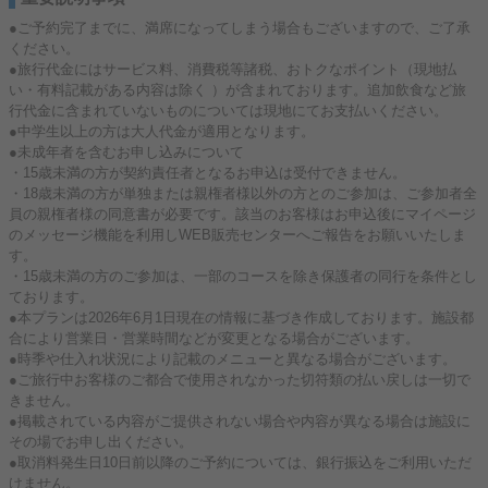
●ご予約完了までに、満席になってしまう場合もございますので、ご了承
ください。
●旅行代金にはサービス料、消費税等諸税、おトクなポイント（現地払
い・有料記載がある内容は除く ）が含まれております。追加飲食など旅
行代金に含まれていないものについては現地にてお支払いください。
●中学生以上の方は大人代金が適用となります。
●未成年者を含むお申し込みについて
・15歳未満の方が契約責任者となるお申込は受付できません。
・18歳未満の方が単独または親権者様以外の方とのご参加は、ご参加者全
員の親権者様の同意書が必要です。該当のお客様はお申込後にマイページ
のメッセージ機能を利用しWEB販売センターへご報告をお願いいたしま
す。
・15歳未満の方のご参加は、一部のコースを除き保護者の同行を条件とし
ております。
●本プランは2026年6月1日現在の情報に基づき作成しております。施設都
合により営業日・営業時間などが変更となる場合がございます。
●時季や仕入れ状況により記載のメニューと異なる場合がございます。
●ご旅行中お客様のご都合で使用されなかった切符類の払い戻しは一切で
きません。
●掲載されている内容がご提供されない場合や内容が異なる場合は施設に
その場でお申し出ください。
●取消料発生日10日前以降のご予約については、銀行振込をご利用いただ
けません。