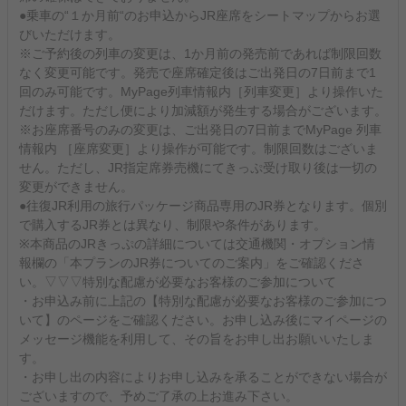
●乗車の“１か月前“のお申込からJR座席をシートマップからお選
びいただけます。
※ご予約後の列車の変更は、1か月前の発売前であれば制限回数
なく変更可能です。発売で座席確定後はご出発日の7日前まで1
回のみ可能です。MyPage列車情報内［列車変更］より操作いた
だけます。ただし便により加減額が発生する場合がございます。
※お座席番号のみの変更は、ご出発日の7日前までMyPage 列車
情報内 ［座席変更］より操作が可能です。制限回数はございま
せん。ただし、JR指定席券売機にてきっぷ受け取り後は一切の
変更ができません。
●往復JR利用の旅行パッケージ商品専用のJR券となります。個別
で購入するJR券とは異なり、制限や条件があります。
※本商品のJRきっぷの詳細については交通機関・オプション情
報欄の「本プランのJR券についてのご案内」をご確認くださ
い。▽▽▽特別な配慮が必要なお客様のご参加について
・お申込み前に上記の【特別な配慮が必要なお客様のご参加につ
いて】のページをご確認ください。お申し込み後にマイページの
メッセージ機能を利用して、その旨をお申し出お願いいたしま
す。
・お申し出の内容によりお申し込みを承ることができない場合が
ございますので、予めご了承の上お進み下さい。