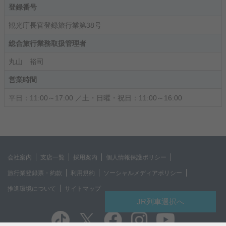
登録番号
観光庁長官登録旅行業第38号
総合旅行業務取扱管理者
丸山 裕司
営業時間
平日：11:00～17:00 ／土・日曜・祝日：11:00～16:00
会社案内
支店一覧
採用案内
個人情報保護ポリシー
旅行業登録票・約款
利用規約
ソーシャルメディアポリシー
推進環境について
サイトマップ
JR列車選択へ