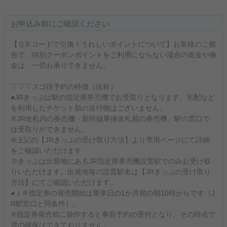
お申込み前にご確認ください
【ＱＲコードで引換！うれしいポイントについて】お客様のご都
合で、特別クーポンポイントをご利用にならない場合の返金や換
金は、一切お承りできません。
▽▽▽スゴ得予約の特徴（抜粋）
●JRきっぷは駅の指定席券売機でお受取りとなります。宅配など
を利用したチケット類の送付物はございません。
※JR改札内の券売機・新幹線乗換改札前の券売機、駅の窓口で
は受取りができません。
※上記の【JRきっぷの受け取り方法】より専用ページにて詳細
をご確認いただけます
※きっぷは出発地にあるJR指定席券売機設置駅でのみお受け取
りいただけます。出発地毎の設置駅名は【JRきっぷの受け取り
方法】にてご確認いただけます。
●ＪＲ指定券の発売開始は乗車日の1か月前の朝10時からです（J
R駅窓口と同条件）。
※指定券発売前に操作すると事前予約の受付となり、その時点で
席の確保はできておりません。