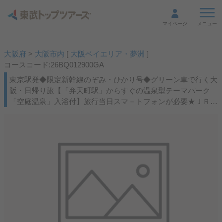
メニュー
マイページ
大阪府
>
大阪市内
[
大阪ベイエリア・夢洲
]
コースコード:26BQ012900GA
東京駅発◆限定新幹線のぞみ・ひかり号◆グリーン車で行く大
阪・日帰り旅【「弁天町駅」からすぐの温泉型テーマパーク
「空庭温泉」入浴付】旅行当日スマ－トフォンが必要★ＪＲき
っぷ駅受取