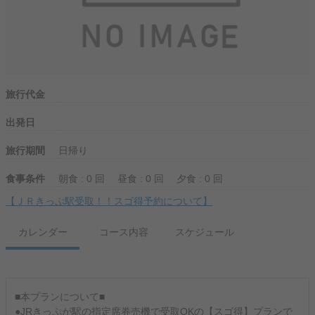
旅行代金
出発日
旅行期間
日帰り
食事条件
朝食 : 0 回
昼食 : 0 回
夕食 : 0 回
【ＪＲきっぷ駅受取！！スゴ得予約について】
カレンダー
コース内容
スケジュール
■本プランについて■
●JRきっぷが駅の指定席券売機で受取OKの【スゴ得】プランで