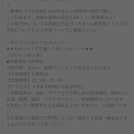
す
→乗車の【１か月前】のお申込からJR座席の指定可能！
→７日前まで、列車や座席の変更もOK！（一部条件あり）
スゴ得予約についての詳細は下記【ＪＲきっぷ駅受取！！スゴ得
予約について】から専用ページでご確認ください。
～本プランのおトクなポイント～
★★ＱＲコードで引換！うれしいポイント★★
（おひとり様１回）
◆空庭温泉入浴券付
※館内着、タオル、各種アメニティが含まれております。
【引換場所】入館受付
【営業時間】11：00～23：00
【アクセス】ＪＲ弁天町駅から徒歩約3分
～空庭温泉は、温泉・サウナなどが楽しめる温浴施設。館内には
足湯、庭園、縁日、リラクゼーション、飲食施設もございます
※予告なく一部変更となる場合もございますので、ご容赦くださ
い。
※お客様のご都合でご利用にならない場合でも返金・換金はでき
ませんので予めご了承ください。