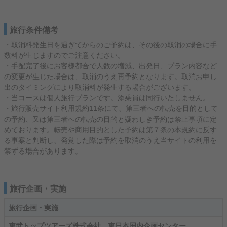
旅行条件備考
・取消料発生日を過ぎてからのご予約は、その後の取消の場合に手
数料が生じますのでご注意ください。
・手配完了後にお客様都合で人数の増減、出発日、プラン内容など
の変更が生じた場合は、取消のうえ再予約となります。取消お申し
出のタイミングにより取消料が発生する場合がございます。
・当コースは個人旅行プランです。添乗員は同行いたしません。
・旅行販売サイト利用規約11条にて、第三者への転売を目的として
の予約、又は第三者への転売の目的と疑わしき予約は禁止事項に定
めております。転売や商用目的とした予約は第７条の本規約に反す
る事案と判断し、発覚した際は予約を取消のうえ当サイトの利用を
禁ずる場合があります。
旅行企画・実施
旅行企画・実施
東武トップツアーズ株式会社 東日本国内企画センター