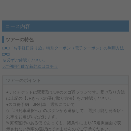
コース内容
ツアーの特色
□■□「お手軽日帰り旅」特別クーポン（電子クーポン）の利用方法
□■□
※必ずご確認ください。
○ご利用可能な新幹線はコチラ
ツアーのポイント
●ＪＲチケットは駅受取でOKのスゴ得プランです。受け取り方法
は上記の【JRきっぷの受け取り方法】をご確認ください。
●スゴ得予約 JR列車 選択について
◇「JR列車選択へ」のボタンから遷移して、選択可能な発着駅・
列車をお選びいただけます。
※実際運行のある便であっても、諸条件によりJR選択画面で表
示されない列車の選択はできませんのでご了承ください。