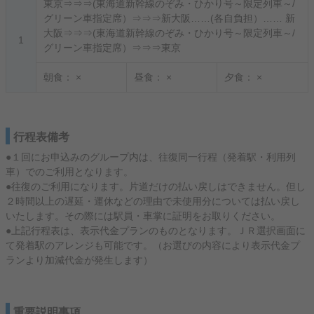
東京⇒⇒⇒(東海道新幹線のぞみ・ひかり号～限定列車～/
グリーン車指定席）⇒⇒⇒新大阪……(各自負担）…… 新
大阪⇒⇒⇒(東海道新幹線のぞみ・ひかり号～限定列車～/
1
グリーン車指定席）⇒⇒⇒東京
朝食：
×
昼食：
×
夕食：
×
行程表備考
●１回にお申込みのグループ内は、往復同一行程（発着駅・利用列
車）でのご利用となります。
●往復のご利用になります。片道だけの払い戻しはできません。但し
２時間以上の遅延・運休などの理由で未使用分については払い戻し
いたします。その際には駅員・車掌に証明をお取りください。
●上記行程表は、表示代金プランのものとなります。ＪＲ選択画面に
て発着駅のアレンジも可能です。（お選びの内容により表示代金プ
ランより加減代金が発生します）
重要説明事項