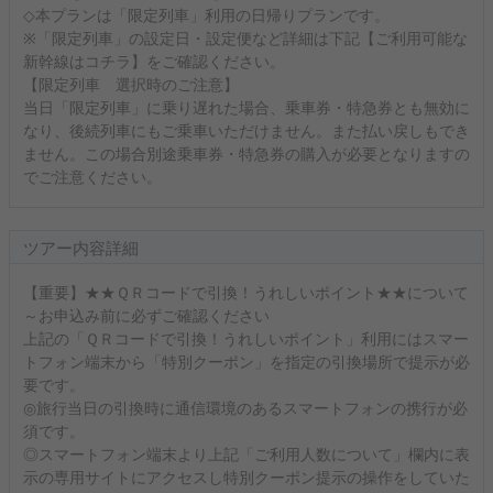
◇本プランは「限定列車」利用の日帰りプランです。
※「限定列車」の設定日・設定便など詳細は下記【ご利用可能な
新幹線はコチラ】をご確認ください。
【限定列車 選択時のご注意】
当日「限定列車」に乗り遅れた場合、乗車券・特急券とも無効に
なり、後続列車にもご乗車いただけません。また払い戻しもでき
ません。この場合別途乗車券・特急券の購入が必要となりますの
でご注意ください。
ツアー内容詳細
【重要】★★ＱＲコードで引換！うれしいポイント★★について
～お申込み前に必ずご確認ください
上記の「ＱＲコードで引換！うれしいポイント」利用にはスマー
トフォン端末から「特別クーポン」を指定の引換場所で提示が必
要です。
◎旅行当日の引換時に通信環境のあるスマートフォンの携行が必
須です。
◎スマートフォン端末より上記「ご利用人数について」欄内に表
示の専用サイトにアクセスし特別クーポン提示の操作をしていた