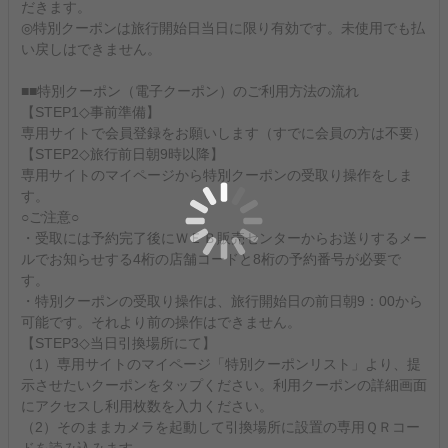
だきます。
◎特別クーポンは旅行開始日当日に限り有効です。未使用でも払
い戻しはできません。
■■特別クーポン（電子クーポン）のご利用方法の流れ
【STEP1◇事前準備】
専用サイトで会員登録をお願いします（すでに会員の方は不要）
【STEP2◇旅行前日朝9時以降】
専用サイトのマイページから特別クーポンの受取り操作をしま
す。
○ご注意○
・受取には予約完了後にＷＥＢ販売センターからお送りするメー
ルでお知らせする4桁の店舗コードと8桁の予約番号が必要で
す。
・特別クーポンの受取り操作は、旅行開始日の前日朝9：00から
可能です。それより前の操作はできません。
【STEP3◇当日引換場所にて】
（1）専用サイトのマイページ「特別クーポンリスト」より、提
示させたいクーポンをタップください。利用クーポンの詳細画面
にアクセスし利用枚数を入力ください。
（2）そのままカメラを起動して引換場所に設置の専用ＱＲコー