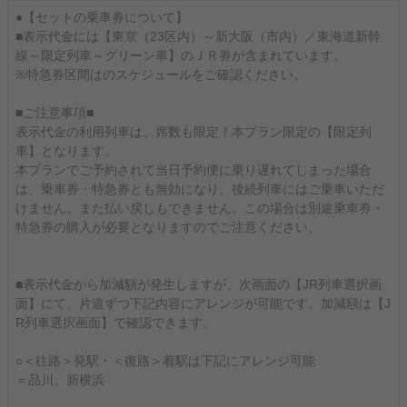
●【セットの乗車券について】
■表示代金には【東京（23区内）～新大阪（市内）／東海道新幹
線～限定列車～グリーン車】のＪＲ券が含まれています。
※特急券区間はのスケジュールをご確認ください。
■ご注意事項■
表示代金の利用列車は、席数も限定！本プラン限定の【限定列
車】となります。
本プランでご予約されて当日予約便に乗り遅れてしまった場合
は、乗車券・特急券とも無効になり、後続列車にはご乗車いただ
けません。また払い戻しもできません。この場合は別途乗車券・
特急券の購入が必要となりますのでご注意ください。
■表示代金から加減額が発生しますが、次画面の【JR列車選択画
面】にて、片道ずつ下記内容にアレンジが可能です。加減額は【J
R列車選択画面】で確認できます。
○＜往路＞発駅・＜復路＞着駅は下記にアレンジ可能
＝品川、新横浜