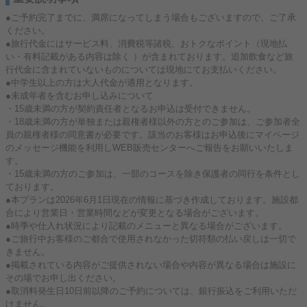
●ご予約完了までに、満席になってしまう場合もございますので、ご了承
ください。
●旅行代金にはサービス料、消費税等諸税、おトクなポイント（現地払
い・有料記載がある内容は除く ）が含まれております。追加飲食など旅
行代金に含まれていないものについては現地にてお支払いください。
●中学生以上の方は大人代金が適用となります。
●未成年者を含むお申し込みについて
・15歳未満の方が契約責任者となるお申込は受付できません。
・18歳未満の方が単独または親権者様以外の方とのご参加は、ご参加者全
員の親権者様の同意書が必要です。該当のお客様はお申込後にマイページ
のメッセージ機能を利用しWEB販売センターへご報告をお願いいたしま
す。
・15歳未満の方のご参加は、一部のコースを除き保護者の同行を条件とし
ております。
●本プランは2026年6月1日現在の情報に基づき作成しております。施設都
合により営業日・営業時間などが変更となる場合がございます。
●時季や仕入れ状況により記載のメニューと異なる場合がございます。
●ご旅行中お客様のご都合で使用されなかった切符類の払い戻しは一切で
きません。
●掲載されている内容がご提供されない場合や内容が異なる場合は施設に
その場でお申し出ください。
●取消料発生日10日前以降のご予約については、銀行振込をご利用いただ
けません。