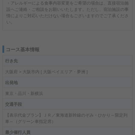
・アレルギーによる食事内容変更をご希望の場合は、直接宿泊施
設へご連絡・ご相談をお願いいたします。ただし、宿泊施設の事
情によりご対応いただけない場合もございますのでご了承くださ
い。
コース基本情報
行き先
大阪府 > 大阪市内 [ 大阪ベイエリア・夢洲 ]
出発地
東京・品川・新横浜
交通手段
【表示代金プラン】ＪＲ／東海道新幹線のぞみ・ひかり～限定列
車～（グリーン車指定席）
最少催行人員