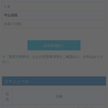
1 名
申込期限
出発 3 日前
JR列車選択へ
※「重要説明事項」
などの注意事項等をご確認の上、お申込みくだ
さい。
スケジュール
日
日程
次