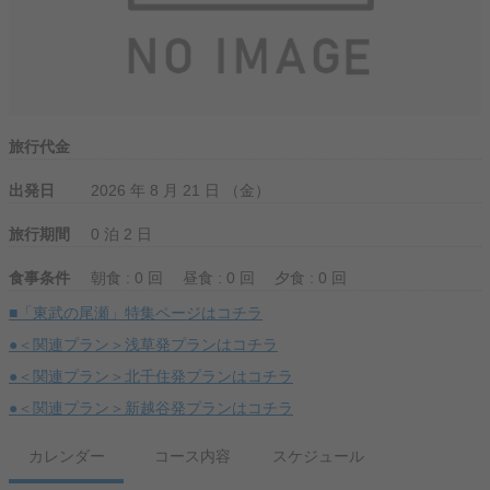
旅行代金
出発日
2026 年 8 月 21 日 （金）
旅行期間
0 泊 2 日
食事条件
朝食 : 0 回
昼食 : 0 回
夕食 : 0 回
■「東武の尾瀬」特集ページはコチラ
●＜関連プラン＞浅草発プランはコチラ
●＜関連プラン＞北千住発プランはコチラ
●＜関連プラン＞新越谷発プランはコチラ
カレンダー
コース内容
スケジュール