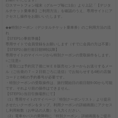
◎スマートフォン端末（グループ毎に1台）より上記「【デジタ
ルチケット乗車券】ご利用方法」を確認のうえ、専用サイトにア
クセスし操作をお願いいたします。
◆◆特別クーポン（デジタルチケット乗車券）のご利用方法の流
れ
【STEP1◇事前準備】
専用サイトで会員登録をお願いします（すでに会員の方は不要）
【STEP2◇旅行前日朝9時以降】
専用サイトのマイページから特別クーポンの受取操作をします。
○ご注意○
・受取には予約完了後にＷＥＢ販売センターからお送りするメー
ル（ご出発の７～２日前ごろに送信）でお知らせする4桁の店舗
コードと8桁の予約番号が必要です。
・特別クーポンの受取操作は、旅行開始日の前日朝9:00から可能
です。それより前の操作はできません。
【STEP3◇当日引換場所にて】
（1）専用サイトのマイページ「特別クーポンリスト」より提示
させたいクーポンをタップ、利用クーポンの詳細画面にアクセス
し利用枚数（お申込の人数）を入力ください。
（2）電車やバスの乗降時に「特別クーポン」詳細画面をご提示