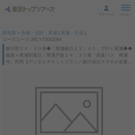
メニュー
マイページ
群馬県
>
赤城・沼田・尾瀬
[
尾瀬・片品
]
コースコード:26CYT3002084
春日部２４：３０発◆「尾瀬夜行２３：４５」で行く尾瀬◆◆
復路＝尾瀬到着日／尾瀬戸倉１４：３０発「高速バス 尾瀬
号」利用【デジタルチケットプラン／旅行当日スマホが必要】
★