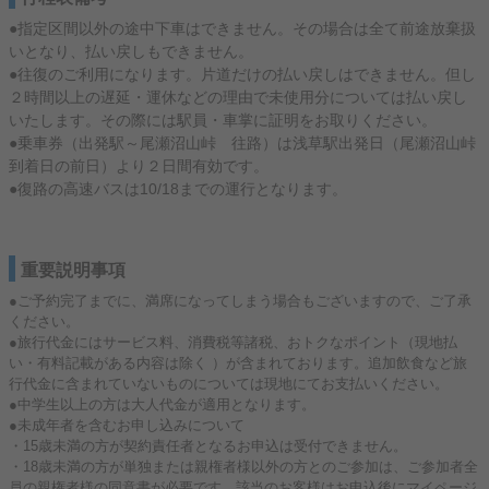
●指定区間以外の途中下車はできません。その場合は全て前途放棄扱
いとなり、払い戻しもできません。
●往復のご利用になります。片道だけの払い戻しはできません。但し
２時間以上の遅延・運休などの理由で未使用分については払い戻し
いたします。その際には駅員・車掌に証明をお取りください。
●乗車券（出発駅～尾瀬沼山峠 往路）は浅草駅出発日（尾瀬沼山峠
到着日の前日）より２日間有効です。
●復路の高速バスは10/18までの運行となります。
重要説明事項
●ご予約完了までに、満席になってしまう場合もございますので、ご了承
ください。
●旅行代金にはサービス料、消費税等諸税、おトクなポイント（現地払
い・有料記載がある内容は除く ）が含まれております。追加飲食など旅
行代金に含まれていないものについては現地にてお支払いください。
●中学生以上の方は大人代金が適用となります。
●未成年者を含むお申し込みについて
・15歳未満の方が契約責任者となるお申込は受付できません。
・18歳未満の方が単独または親権者様以外の方とのご参加は、ご参加者全
員の親権者様の同意書が必要です。該当のお客様はお申込後にマイページ