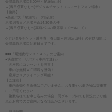
会津高原尾瀬口5:00発～尾瀬沼山峠
→[当日必要なもの]デジタルチケット（スマートフォン端末）
【復路】
●高速バス「尾瀬号」（指定席）
尾瀬到着日／尾瀬戸倉14:30発の便
→[当日必要なもの]高速バスの座席票（メールにて）
◇デジタルチケット乗車券（春日部～尾瀬沼山峠）の有効期限は
会津高原尾瀬口到着日までです。
■■■「尾瀬夜行２３：４５」のご案内
●快適空間！リバティ車両で運行♪
・各座席にコンセントを設置！
・車内は無料ＷiFi環境を整備！
・座席はリクライニング可能！
【ご注意】
・車内販売や自販機はございません。お食事やお飲み物は乗車前
にご用意ください。
・複数名様でお申し込みの場合、同グループ内でも状況により離
れたお席でのご案内となる場合がございます。
～運行時間～