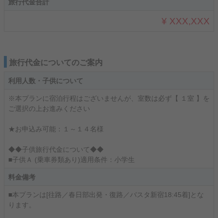
旅行代金合計
¥ XXX,XXX
旅行代金についてのご案内
利用人数・子供について
※本プランに宿泊行程はございませんが、室数は必ず【 １室 】を
ご選択の上お進みください
★お申込み可能：１～１４名様
◆◆子供旅行代金について◆◆
■子供Ａ (乗車券類あり)適用条件：小学生
料金備考
■本プランは[往路／春日部出発・復路／バスタ新宿18:45着]とな
ります。