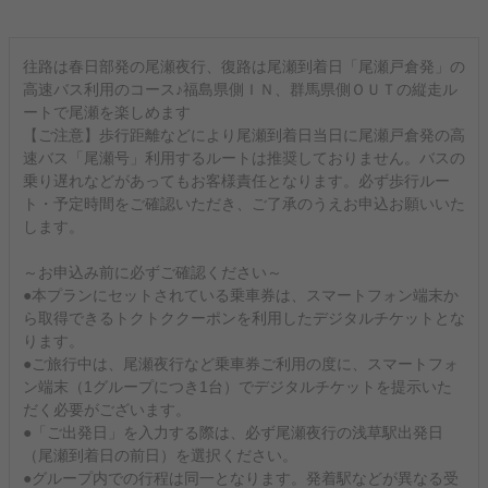
往路は春日部発の尾瀬夜行、復路は尾瀬到着日「尾瀬戸倉発」の
高速バス利用のコース♪福島県側ＩＮ、群馬県側ＯＵＴの縦走ル
ートで尾瀬を楽しめます
【ご注意】歩行距離などにより尾瀬到着日当日に尾瀬戸倉発の高
速バス「尾瀬号」利用するルートは推奨しておりません。バスの
乗り遅れなどがあってもお客様責任となります。必ず歩行ルー
ト・予定時間をご確認いただき、ご了承のうえお申込お願いいた
します。
～お申込み前に必ずご確認ください～
●本プランにセットされている乗車券は、スマートフォン端末か
ら取得できるトクトククーポンを利用したデジタルチケットとな
ります。
●ご旅行中は、尾瀬夜行など乗車券ご利用の度に、スマートフォ
ン端末（1グループにつき1台）でデジタルチケットを提示いた
だく必要がございます。
●「ご出発日」を入力する際は、必ず尾瀬夜行の浅草駅出発日
（尾瀬到着日の前日）を選択ください。
●グループ内での行程は同一となります。発着駅などが異なる受