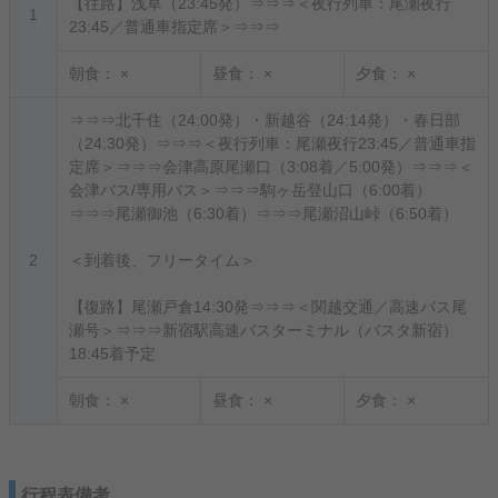
【往路】浅草（23:45発）⇒⇒⇒＜夜行列車：尾瀬夜行
1
23:45／普通車指定席＞⇒⇒⇒
朝食：
×
昼食：
×
夕食：
×
⇒⇒⇒北千住（24:00発）・新越谷（24:14発）・春日部
（24:30発）⇒⇒⇒＜夜行列車：尾瀬夜行23:45／普通車指
定席＞⇒⇒⇒会津高原尾瀬口（3:08着／5:00発）⇒⇒⇒＜
会津バス/専用バス＞⇒⇒⇒駒ヶ岳登山口（6:00着）
⇒⇒⇒尾瀬御池（6:30着）⇒⇒⇒尾瀬沼山峠（6:50着）
2
＜到着後、フリータイム＞
【復路】尾瀬戸倉14:30発⇒⇒⇒＜関越交通／高速バス尾
瀬号＞⇒⇒⇒新宿駅高速バスターミナル（バスタ新宿）
18:45着予定
朝食：
×
昼食：
×
夕食：
×
行程表備考