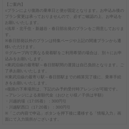
【ご案内】
○プランにより復路の乗車日と便が固定となります。お申込み後の
プラン変更は承っておりませんので、必ずご確認の上、お申込を
お願いいたします。
○浅草・北千住・新越谷・春日部出発のプランをご用意しておりま
す。
※春日部発以外のプランは特集ページや上記の関連プランから遷
移いただけます。
※グループ内で異なる発着駅をご利用希望の場合は、別々にお申
込みをお願いします。
○東武沿線の最寄駅～春日部駅間の運賃は自己負担となります。ご
了承お願いいたします。
※東武沿線の最寄り駅～春日部駅までの精算完了後に、乗車手続
きをお願いいたします。
○復路の下車場所は、下記のみ予約受付時アレンジが可能です。
→アレンジによる差額代金（おひとり様／子供は半額）
・川越的場（17:05着）：300円引
・川越駅西口（17:20着）：300円引
※「この内容で申込」ボタンを押下後に遷移する「情報入力」画
面にて入力箇所がございます。