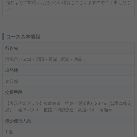
情によりご対応いただけない場合もございますのでご了承くださ
い。
コース基本情報
行き先
群馬県 > 赤城・沼田・尾瀬 [ 尾瀬・片品 ]
出発地
春日部
交通手段
【表示代金プラン】東武鉄道 往路／尾瀬夜行23:45（普通車指定
席）＋会津バス＆ 復路／関越交通・高速バス 尾瀬号
最少催行人員
1 名