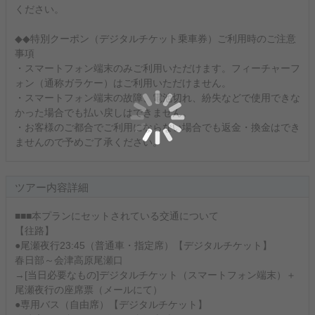
ください。
◆◆特別クーポン（デジタルチケット乗車券）ご利用時のご注意
事項
・スマートフォン端末のみご利用いただけます。フィーチャーフ
ォン（通称ガラケー）はご利用いただけません。
・スマートフォン端末の故障、電池切れ、紛失などで使用できな
かった場合でも払い戻しはできません。
・お客様のご都合でご利用にならない場合でも返金・換金はでき
ませんので予めご了承ください。
ツアー内容詳細
■■■本プランにセットされている交通について
【往路】
●尾瀬夜行23:45（普通車・指定席）【デジタルチケット】
春日部～会津高原尾瀬口
→[当日必要なもの]デジタルチケット（スマートフォン端末）＋
尾瀬夜行の座席票（メールにて）
●専用バス（自由席）【デジタルチケット】