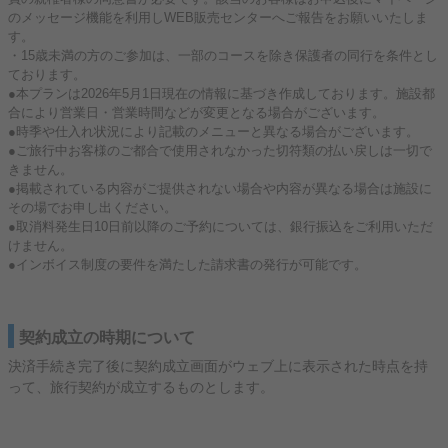
のメッセージ機能を利用しWEB販売センターへご報告をお願いいたしま
す。
・15歳未満の方のご参加は、一部のコースを除き保護者の同行を条件とし
ております。
●本プランは2026年5月1日現在の情報に基づき作成しております。施設都
合により営業日・営業時間などが変更となる場合がございます。
●時季や仕入れ状況により記載のメニューと異なる場合がございます。
●ご旅行中お客様のご都合で使用されなかった切符類の払い戻しは一切で
きません。
●掲載されている内容がご提供されない場合や内容が異なる場合は施設に
その場でお申し出ください。
●取消料発生日10日前以降のご予約については、銀行振込をご利用いただ
けません。
●インボイス制度の要件を満たした請求書の発行が可能です。
契約成立の時期について
決済手続き完了後に契約成立画面がウェブ上に表示された時点を持
って、旅行契約が成立するものとします。