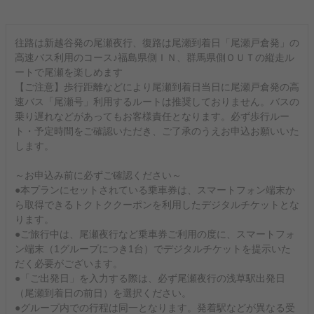
往路は新越谷発の尾瀬夜行、復路は尾瀬到着日「尾瀬戸倉発」の
高速バス利用のコース♪福島県側ＩＮ、群馬県側ＯＵＴの縦走ル
ートで尾瀬を楽しめます
【ご注意】歩行距離などにより尾瀬到着日当日に尾瀬戸倉発の高
速バス「尾瀬号」利用するルートは推奨しておりません。バスの
乗り遅れなどがあってもお客様責任となります。必ず歩行ルー
ト・予定時間をご確認いただき、ご了承のうえお申込お願いいた
します。
～お申込み前に必ずご確認ください～
●本プランにセットされている乗車券は、スマートフォン端末か
ら取得できるトクトククーポンを利用したデジタルチケットとな
ります。
●ご旅行中は、尾瀬夜行など乗車券ご利用の度に、スマートフォ
ン端末（1グループにつき1台）でデジタルチケットを提示いた
だく必要がございます。
●「ご出発日」を入力する際は、必ず尾瀬夜行の浅草駅出発日
（尾瀬到着日の前日）を選択ください。
●グループ内での行程は同一となります。発着駅などが異なる受