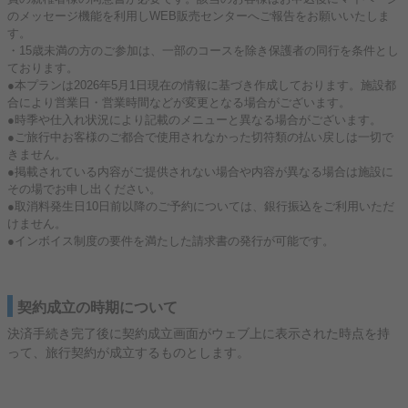
のメッセージ機能を利用しWEB販売センターへご報告をお願いいたしま
す。
・15歳未満の方のご参加は、一部のコースを除き保護者の同行を条件とし
ております。
●本プランは2026年5月1日現在の情報に基づき作成しております。施設都
合により営業日・営業時間などが変更となる場合がございます。
●時季や仕入れ状況により記載のメニューと異なる場合がございます。
●ご旅行中お客様のご都合で使用されなかった切符類の払い戻しは一切で
きません。
●掲載されている内容がご提供されない場合や内容が異なる場合は施設に
その場でお申し出ください。
●取消料発生日10日前以降のご予約については、銀行振込をご利用いただ
けません。
●インボイス制度の要件を満たした請求書の発行が可能です。
契約成立の時期について
決済手続き完了後に契約成立画面がウェブ上に表示された時点を持
って、旅行契約が成立するものとします。