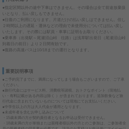
●指定区間以外の途中下車はできません。その場合は全て前途放棄扱
いとなり、払い戻しもできません。
●往復のご利用になります。片道だけの払い戻しはできません。但し
２時間以上の遅延・運休などの理由で未使用分については払い戻し
いたします。その際には駅員・車掌に証明をお取りください。
●乗車券（出発駅～尾瀬沼山峠 往路）は浅草駅出発日（尾瀬沼山峠
到着日の前日）より２日間有効です。
●復路の高速バスは10/18までの運行となります。
重要説明事項
●ご予約完了までに、満席になってしまう場合もございますので、ご了承
ください。
●旅行代金にはサービス料、消費税等諸税、おトクなポイント（現地払
い・有料記載がある内容は除く ）が含まれております。追加飲食など旅
行代金に含まれていないものについては現地にてお支払いください。
●中学生以上の方は大人代金が適用となります。
●未成年者を含むお申し込みについて
・15歳未満の方が契約責任者となるお申込は受付できません。
・18歳未満の方が単独または親権者様以外の方とのご参加は、ご参加者全
員の親権者様の同意書が必要です。該当のお客様はお申込後にマイページ