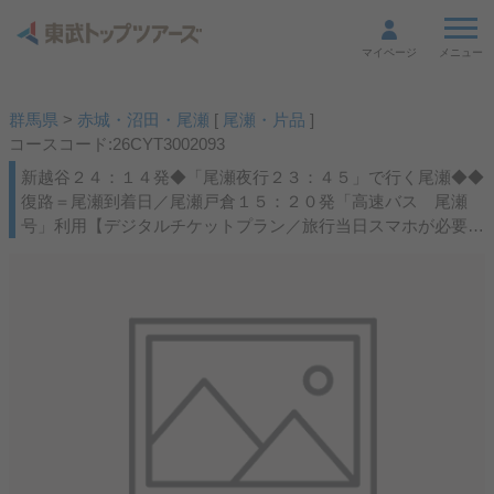
メニュー
マイページ
群馬県
>
赤城・沼田・尾瀬
[
尾瀬・片品
]
コースコード:26CYT3002093
新越谷２４：１４発◆「尾瀬夜行２３：４５」で行く尾瀬◆◆
復路＝尾瀬到着日／尾瀬戸倉１５：２０発「高速バス 尾瀬
号」利用【デジタルチケットプラン／旅行当日スマホが必要】
★