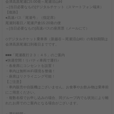
会津高原尾瀬口5:00発～尾瀬沼山峠
→[当日必要なもの]デジタルチケット（スマートフォン端末）
【復路】
●高速バス「尾瀬号」（指定席）
尾瀬到着日／尾瀬戸倉15:20発の便
→[当日必要なもの]高速バスの座席票（メールにて）
◇デジタルチケット乗車券（新越谷～尾瀬沼山峠）の有効期限は
会津高原尾瀬口到着日までです。
■■■「尾瀬夜行２３：４５」のご案内
●快適空間！リバティ車両で運行♪
・各座席にコンセントを設置！
・車内は無料ＷiFi環境を整備！
・座席はリクライニング可能！
【ご注意】
・車内販売や自販機はございません。お食事やお飲み物は乗車前
にご用意ください。
・複数名様でお申し込みの場合、同グループ内でも状況により離
れたお席でのご案内となる場合がございます。
～運行時間～