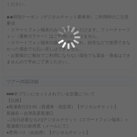
ください。
◆◆特別クーポン（デジタルチケット乗車券）ご利用時のご注意
事項
・スマートフォン端末のみご利用いただけます。フィーチャーフ
ォン（通称ガラケー）はご利用いただけません。
・スマートフォン端末の故障、電池切れ、紛失などで使用できな
かった場合でも払い戻しはできません。
・お客様のご都合でご利用にならない場合でも返金・換金はでき
ませんので予めご了承ください。
ツアー内容詳細
■■■本プランにセットされている交通について
【往路】
●尾瀬夜行23:45（普通車・指定席）【デジタルチケット】
新越谷～会津高原尾瀬口
→[当日必要なもの]デジタルチケット（スマートフォン端末）＋
尾瀬夜行の座席票（メールにて）
●専用バス（自由席）【デジタルチケット】