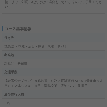
情によりご対応いただけない場合もございますのでご了承くださ
い。
コース基本情報
行き先
群馬県 > 赤城・沼田・尾瀬 [ 尾瀬・片品 ]
出発地
新越谷・春日部
交通手段
【表示代金プラン】東武鉄道 往路／尾瀬夜行23:45（普通車指定
席）＋会津バス＆ 復路／関越交通・高速バス 尾瀬号
最少催行人員
1 名