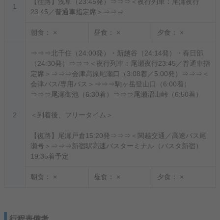
【往路】浅草（23:45発）⇒⇒⇒＜夜行列車：尾瀬夜行
1
23:45／普通車指定席＞⇒⇒⇒
朝食：
×
昼食：
×
夕食：
×
⇒⇒⇒北千住（24:00発）・新越谷（24:14発）・春日部
（24:30発）⇒⇒⇒＜夜行列車：尾瀬夜行23:45／普通車指
定席＞⇒⇒⇒会津高原尾瀬口（3:08着／5:00発）⇒⇒⇒＜
会津バス/専用バス＞⇒⇒⇒駒ヶ岳登山口（6:00着）
⇒⇒⇒尾瀬御池（6:30着）⇒⇒⇒尾瀬沼山峠（6:50着）
2
＜到着後、フリータイム＞
【復路】尾瀬戸倉15:20発⇒⇒⇒＜関越交通／高速バス尾
瀬号＞⇒⇒⇒新宿駅高速バスターミナル（バスタ新宿）
19:35着予定
朝食：
×
昼食：
×
夕食：
×
行程表備考