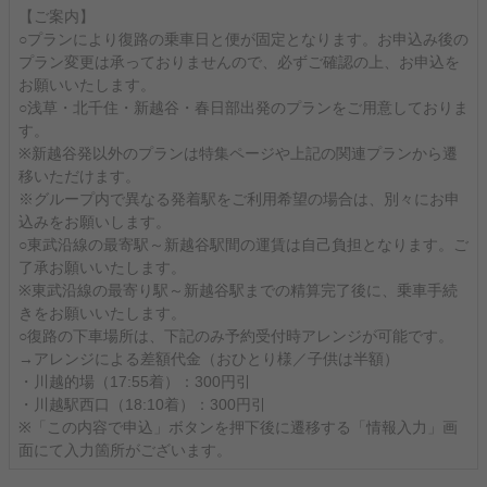
【ご案内】
○プランにより復路の乗車日と便が固定となります。お申込み後の
プラン変更は承っておりませんので、必ずご確認の上、お申込を
お願いいたします。
○浅草・北千住・新越谷・春日部出発のプランをご用意しておりま
す。
※新越谷発以外のプランは特集ページや上記の関連プランから遷
移いただけます。
※グループ内で異なる発着駅をご利用希望の場合は、別々にお申
込みをお願いします。
○東武沿線の最寄駅～新越谷駅間の運賃は自己負担となります。ご
了承お願いいたします。
※東武沿線の最寄り駅～新越谷駅までの精算完了後に、乗車手続
きをお願いいたします。
○復路の下車場所は、下記のみ予約受付時アレンジが可能です。
→アレンジによる差額代金（おひとり様／子供は半額）
・川越的場（17:55着）：300円引
・川越駅西口（18:10着）：300円引
※「この内容で申込」ボタンを押下後に遷移する「情報入力」画
面にて入力箇所がございます。