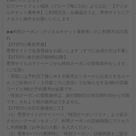
◎スマートフォン端末（グループ毎に1台）より上記「【デジタ
ルチケット乗車券】ご利用方法」を確認のうえ、専用サイトにア
クセスし操作をお願いいたします。
◆◆特別クーポン（デジタルチケット乗車券）のご利用方法の流
れ
【STEP1◇事前準備】
専用サイトで会員登録をお願いします（すでに会員の方は不要）
【STEP2◇旅行前日朝9時以降】
専用サイトのマイページから特別クーポンの受取操作をします。
○ご注意○
・受取には予約完了後にＷＥＢ販売センターからお送りするメー
ル（ご出発の７～２日前ごろに送信）でお知らせする4桁の店舗
コードと8桁の予約番号が必要です。
・特別クーポンの受取操作は、旅行開始日の前日朝9:00から可能
です。それより前の操作はできません。
【STEP3◇当日引換場所にて】
（1）専用サイトのマイページ「特別クーポンリスト」より提示
させたいクーポンをタップ、利用クーポンの詳細画面にアクセス
し利用枚数（お申込の人数）を入力ください。
（2）電車やバスの乗降時に「特別クーポン」詳細画面をご提示