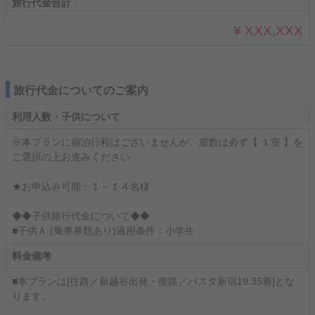
旅行代金合計
¥ XXX,XXX
旅行代金についてのご案内
利用人数・子供について
※本プランに宿泊行程はございませんが、室数は必ず【 １室 】を
ご選択の上お進みください
★お申込み可能：１～１４名様
◆◆子供旅行代金について◆◆
■子供Ａ (乗車券類あり)適用条件：小学生
料金備考
■本プランは[往路／新越谷出発・復路／バスタ新宿19:35着]とな
ります。