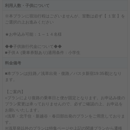
利用人数・子供について
※本プランに宿泊行程はございませんが、室数は必ず【 １室 】を
ご選択の上お進みください
★お申込み可能：１～１４名様
◆◆子供旅行代金について◆◆
■子供Ａ (乗車券類あり)適用条件：小学生
料金備考
■本プランは[往路／浅草出発・復路／バスタ新宿19:35着]となり
ます。
【ご案内】
○プランにより復路の乗車日と便が固定となります。お申込み後の
プラン変更は承っておりませんので、必ずご確認の上、お申込を
お願いいたします。
○浅草・北千住・新越谷・春日部出発のプランをご用意しておりま
す。
※浅草発以外のプランは特集ページや上記の関連プランから遷移