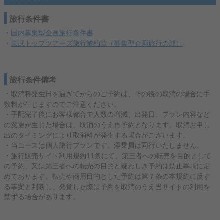
旅行条件書
・
国内募集型企画旅行条件書
・
東武トップツアーズ旅行業約款（募集型企画旅行の部）
旅行条件備考
・取消料発生日を過ぎてからのご予約は、その後の取消の場合に手
数料が生じますのでご注意ください。
・手配完了後にお客様都合で人数の増減、出発日、プラン内容など
の変更が生じた場合は、取消のうえ再予約となります。取消お申し
出のタイミングにより取消料が発生する場合がございます。
・当コースは個人旅行プランです。添乗員は同行いたしません。
・旅行販売サイト利用規約11条にて、第三者への転売を目的として
の予約、又は第三者への転売の目的と疑わしき予約は禁止事項に定
めております。転売や商用目的とした予約は第７条の本規約に反す
る事案と判断し、発覚した際は予約を取消のうえ当サイトの利用を
禁ずる場合があります。