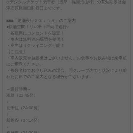
◇デジタルチケット乗車券（浅草～尾瀬沼山峠）の有効期限は会
津高原尾瀬口到着日までです。
■■■「尾瀬夜行２３：４５」のご案内
●快適空間！リバティ車両で運行♪
・各座席にコンセントを設置！
・車内は無料ＷiFi環境を整備！
・座席はリクライニング可能！
【ご注意】
・車内販売や自販機はございません。お食事やお飲み物は乗車前
にご用意ください。
・複数名様でお申し込みの場合、同グループ内でも状況により離
れたお席でのご案内となる場合がございます。
～運行時間～
浅草（23:45発）
↓
北千住（24:00発）
↓
新越谷（24:14発）
↓
春日部（24:30発）