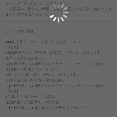
かった場合でも払い戻しはできません。
・お客様のご都合でご利用にならない場合でも返金・換金はでき
ませんので予めご了承ください。
ツアー内容詳細
■■■本プランにセットされている交通について
【往路】
●尾瀬夜行23:45（普通車・指定席）【デジタルチケット】
浅草～会津高原尾瀬口
→[当日必要なもの]デジタルチケット（スマートフォン端末）＋
尾瀬夜行の座席票（メールにて）
●専用バス（自由席）【デジタルチケット】
会津高原尾瀬口5:00発～尾瀬沼山峠
→[当日必要なもの]デジタルチケット（スマートフォン端末）
【復路】
●高速バス「尾瀬号」（指定席）
尾瀬到着日／大清水15:00発の便
→[当日必要なもの]高速バスの座席票（メールにて）