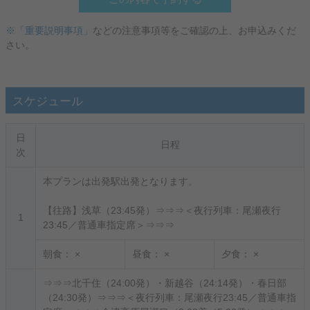
※「重要説明事項」
などの注意事項等をご確認の上、お申込みくだ
さい。
スケジュール
日
日程
次
本プランは出発駅出発となります。
【往路】浅草（23:45発）⇒⇒⇒＜夜行列車：尾瀬夜行
1
23:45／普通車指定席＞⇒⇒⇒
朝食：
×
昼食：
×
夕食：
×
⇒⇒⇒北千住（24:00発）・新越谷（24:14発）・春日部
（24:30発）⇒⇒⇒＜夜行列車：尾瀬夜行23:45／普通車指