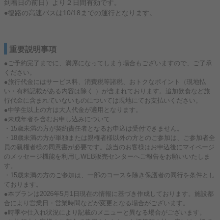
到着日の前日）より２日間有効です。
●復路の高速バスは10/18までの運行となります。
重要説明事項
●ご予約完了までに、満席になってしまう場合もございますので、ご了承
ください。
●旅行代金にはサービス料、消費税等諸税、おトクなポイント（現地払
い・有料記載がある内容は除く ）が含まれております。追加飲食など旅
行代金に含まれていないものについては現地にてお支払いください。
●中学生以上の方は大人代金が適用となります。
●未成年者を含むお申し込みについて
・15歳未満の方が契約責任者となるお申込は受付できません。
・18歳未満の方が単独または親権者様以外の方とのご参加は、ご参加者全
員の親権者様の同意書が必要です。該当のお客様はお申込後にマイページ
のメッセージ機能を利用しWEB販売センターへご報告をお願いいたしま
す。
・15歳未満の方のご参加は、一部のコースを除き保護者の同行を条件とし
ております。
●本プランは2026年5月1日現在の情報に基づき作成しております。施設都
合により営業日・営業時間などが変更となる場合がございます。
●時季や仕入れ状況により記載のメニューと異なる場合がございます。