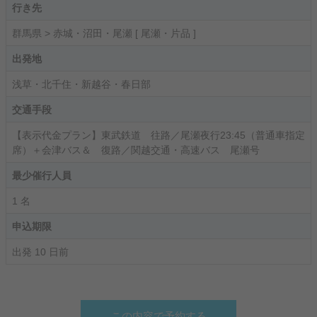
行き先
群馬県 > 赤城・沼田・尾瀬 [ 尾瀬・片品 ]
出発地
浅草・北千住・新越谷・春日部
交通手段
【表示代金プラン】東武鉄道 往路／尾瀬夜行23:45（普通車指定
席）＋会津バス＆ 復路／関越交通・高速バス 尾瀬号
最少催行人員
1 名
申込期限
出発 10 日前
この内容で予約する