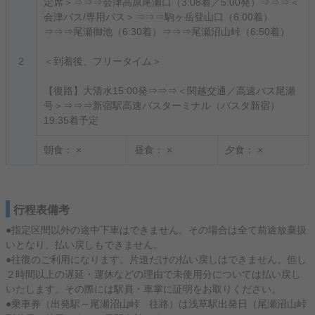
定席＞⇒⇒⇒会津高原尾瀬口（3:08着／5:00発）⇒⇒⇒＜
会津バス/専用バス＞⇒⇒⇒駒ヶ岳登山口（6:00着）
⇒⇒⇒尾瀬御池（6:30着）⇒⇒⇒尾瀬沼山峠（6:50着）
2
＜到着後、フリータイム＞
【復路】大清水15:00発⇒⇒⇒＜関越交通／高速バス尾瀬
号＞⇒⇒⇒新宿駅高速バスターミナル（バスタ新宿）
19:35着予定
朝食：
×
昼食：
×
夕食：
×
行程表備考
●指定区間以外の途中下車はできません。その場合は全て前途放棄扱
いとなり、払い戻しもできません。
●往復のご利用になります。片道だけの払い戻しはできません。但し
２時間以上の遅延・運休などの理由で未使用分については払い戻し
いたします。その際には駅員・車掌に証明をお取りください。
●乗車券（出発駅～尾瀬沼山峠 往路）は浅草駅出発日（尾瀬沼山峠