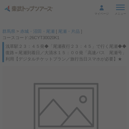
メニュー
マイページ
群馬県
>
赤城・沼田・尾瀬
[
尾瀬・片品
]
コースコード:26CYT30020K1
浅草駅２３：４５発◆「尾瀬夜行２３：４５」で行く尾瀬◆◆
復路＝尾瀬到着日／大清水１５：００発「高速バス 尾瀬号」
利用【デジタルチケットプラン／旅行当日スマホが必要】★