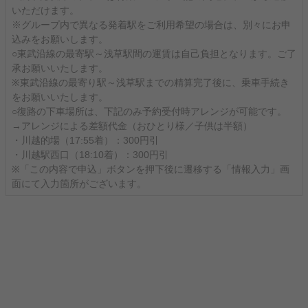
いただけます。
※グループ内で異なる発着駅をご利用希望の場合は、別々にお申
込みをお願いします。
○東武沿線の最寄駅～浅草駅間の運賃は自己負担となります。ご了
承お願いいたします。
※東武沿線の最寄り駅～浅草駅までの精算完了後に、乗車手続き
をお願いいたします。
○復路の下車場所は、下記のみ予約受付時アレンジが可能です。
→アレンジによる差額代金（おひとり様／子供は半額）
・川越的場（17:55着）：300円引
・川越駅西口（18:10着）：300円引
※「この内容で申込」ボタンを押下後に遷移する「情報入力」画
面にて入力箇所がございます。