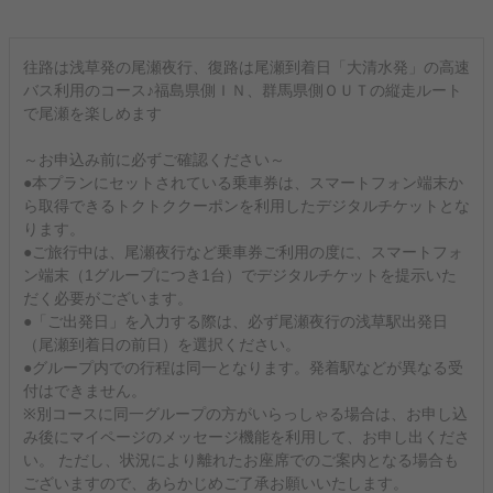
往路は浅草発の尾瀬夜行、復路は尾瀬到着日「大清水発」の高速
バス利用のコース♪福島県側ＩＮ、群馬県側ＯＵＴの縦走ルート
で尾瀬を楽しめます
～お申込み前に必ずご確認ください～
●本プランにセットされている乗車券は、スマートフォン端末か
ら取得できるトクトククーポンを利用したデジタルチケットとな
ります。
●ご旅行中は、尾瀬夜行など乗車券ご利用の度に、スマートフォ
ン端末（1グループにつき1台）でデジタルチケットを提示いた
だく必要がございます。
●「ご出発日」を入力する際は、必ず尾瀬夜行の浅草駅出発日
（尾瀬到着日の前日）を選択ください。
●グループ内での行程は同一となります。発着駅などが異なる受
付はできません。
※別コースに同一グループの方がいらっしゃる場合は、お申し込
み後にマイページのメッセージ機能を利用して、お申し出くださ
い。 ただし、状況により離れたお座席でのご案内となる場合も
ございますので、あらかじめご了承お願いいたします。