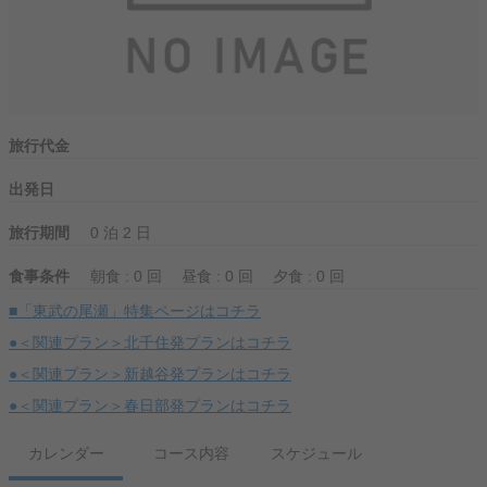
旅行代金
出発日
旅行期間
0 泊 2 日
食事条件
朝食 : 0 回
昼食 : 0 回
夕食 : 0 回
■「東武の尾瀬」特集ページはコチラ
●＜関連プラン＞北千住発プランはコチラ
●＜関連プラン＞新越谷発プランはコチラ
●＜関連プラン＞春日部発プランはコチラ
カレンダー
コース内容
スケジュール