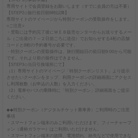
専用サイトで会員登録をお願いします（すでに会員の方は不要）
【STEP2◇旅行前日朝9時以降】
専用サイトのマイページから特別クーポンの受取操作をします。
○ご注意○
・受取には予約完了後にＷＥＢ販売センターからお送りするメー
ル（ご出発の７～２日前ごろに送信）でお知らせする4桁の店舗
コードと8桁の予約番号が必要です。
・特別クーポンの受取操作は、旅行開始日の前日朝9:00から可能
です。それより前の操作はできません。
【STEP3◇当日引換場所にて】
（1）専用サイトのマイページ「特別クーポンリスト」より提示
させたいクーポンをタップ、利用クーポンの詳細画面にアクセス
し利用枚数（お申込の人数）を入力ください。
（2）電車やバスの乗降時に「特別クーポン」詳細画面をご提示
ください。
◆◆特別クーポン（デジタルチケット乗車券）ご利用時のご注意
事項
・スマートフォン端末のみご利用いただけます。フィーチャーフ
ォン（通称ガラケー）はご利用いただけません。
・スマートフォン端末の故障、電池切れ、紛失などで使用できな