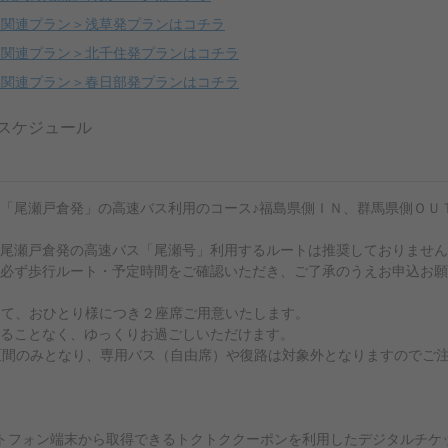
＜関連プラン＞浅草発プランはコチラ
＜関連プラン＞北千住発プランはコチラ
＜関連プラン＞春日部発プランはコチラ
スケジュール
「尾瀬戸倉発」の高速バス利用のコース♪福島県側ＩＮ、群馬県側ＯＵ
尾瀬戸倉発の高速バス「尾瀬号」利用するルートは推奨しておりません
必ず歩行ルート・予定時間をご確認いただき、ご了承のうえお申込お願
間にて、おひとり様につき２座席ご用意いたします。
ることなく、ゆっくりお過ごしいただけます。
用区間のみとなり、専用バス（自由席）や復路は対象外となりますのでご
トフォン端末から取得できるトクトククーポンを利用したデジタルチケ