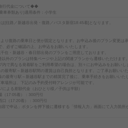
旅行代金について◆◆
(乗車券類あり)適用条件：小学生
は[往路／新越谷出発・復路／バスタ新宿18:45着]となります。
】
により復路の乗車日と便が固定となります。お申込み後のプラン変更は
で、必ずご確認の上、お申込をお願いいたします。
北千住・新越谷・春日部出発のプランをご用意しております。
発以外のプランは特集ページや上記の関連プランから遷移いただけます
プ内で異なる発着駅をご利用希望の場合は、別々にお申込みをお願いし
線の最寄駅～新越谷駅間の運賃は自己負担となります。ご了承お願いい
線の最寄り駅～新越谷駅までの精算完了後に、乗車手続きをお願いいた
下車場所は、下記のみ予約受付時アレンジが可能です。
ジによる差額代金（おひとり様／子供は半額）
（17:05着）：300円引
口（17:20着）：300円引
内容で申込」ボタンを押下後に遷移する「情報入力」画面にて入力箇所