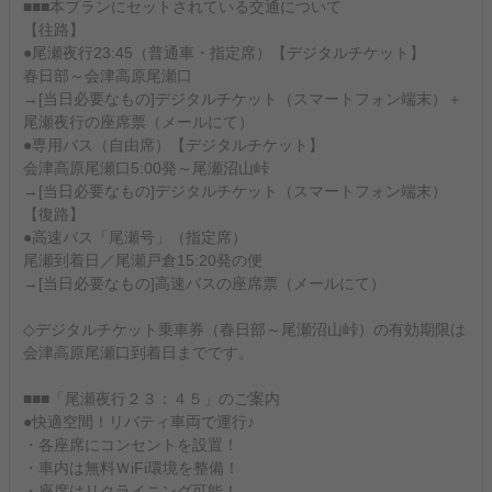
■■■本プランにセットされている交通について
【往路】
●尾瀬夜行23:45（普通車・指定席）【デジタルチケット】
春日部～会津高原尾瀬口
→[当日必要なもの]デジタルチケット（スマートフォン端末）＋
尾瀬夜行の座席票（メールにて）
●専用バス（自由席）【デジタルチケット】
会津高原尾瀬口5:00発～尾瀬沼山峠
→[当日必要なもの]デジタルチケット（スマートフォン端末）
【復路】
●高速バス「尾瀬号」（指定席）
尾瀬到着日／尾瀬戸倉15:20発の便
→[当日必要なもの]高速バスの座席票（メールにて）
◇デジタルチケット乗車券（春日部～尾瀬沼山峠）の有効期限は
会津高原尾瀬口到着日までです。
■■■「尾瀬夜行２３：４５」のご案内
●快適空間！リバティ車両で運行♪
・各座席にコンセントを設置！
・車内は無料ＷiFi環境を整備！
・座席はリクライニング可能！