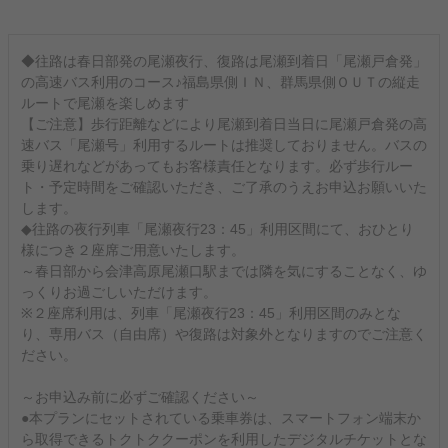
◆往路は春日部発の尾瀬夜行、復路は尾瀬到着日「尾瀬戸倉発」
の高速バス利用のコース♪福島県側ＩＮ、群馬県側ＯＵＴの縦走
ルートで尾瀬を楽しめます
【ご注意】歩行距離などにより尾瀬到着日当日に尾瀬戸倉発の高
速バス「尾瀬号」利用するルートは推奨しておりません。バスの
乗り遅れなどがあってもお客様責任となります。必ず歩行ルー
ト・予定時間をご確認いただき、ご了承のうえお申込お願いいた
します。
◆往路の夜行列車「尾瀬夜行23：45」利用区間にて、おひとり
様につき２座席ご用意いたします。
～春日部から会津高原尾瀬口駅までは隣を気にすることなく、ゆ
っくりお過ごしいただけます。
※２座席利用は、列車「尾瀬夜行23：45」利用区間のみとな
り、専用バス（自由席）や復路は対象外となりますのでご注意く
ださい。
～お申込み前に必ずご確認ください～
●本プランにセットされている乗車券は、スマートフォン端末か
ら取得できるトクトククーポンを利用したデジタルチケットとな