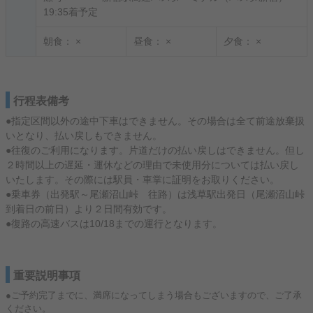
19:35着予定
朝食：
×
昼食：
×
夕食：
×
行程表備考
●指定区間以外の途中下車はできません。その場合は全て前途放棄扱
いとなり、払い戻しもできません。
●往復のご利用になります。片道だけの払い戻しはできません。但し
２時間以上の遅延・運休などの理由で未使用分については払い戻し
いたします。その際には駅員・車掌に証明をお取りください。
●乗車券（出発駅～尾瀬沼山峠 往路）は浅草駅出発日（尾瀬沼山峠
到着日の前日）より２日間有効です。
●復路の高速バスは10/18までの運行となります。
重要説明事項
●ご予約完了までに、満席になってしまう場合もございますので、ご了承
ください。