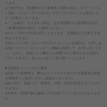
ります。
●ご旅行中は、尾瀬夜行など乗車券ご利用の度に、スマートフォ
ン端末（1グループにつき1台）でデジタルチケットを提示いた
だく必要がございます。
●「ご出発日」を入力する際は、必ず尾瀬夜行の浅草駅出発日
（尾瀬到着日の前日）を選択ください。
●グループ内での行程は同一となります。発着駅などが異なる受
付はできません。
※別コースに同一グループの方がいらっしゃる場合は、お申し込
み後にマイページのメッセージ機能を利用して、お申し出くださ
い。 ただし、状況により離れたお座席でのご案内となる場合も
ございますので、あらかじめご了承お願いいたします。
■【復路】についてのご案内
●高速バス乗車時は、弊社よりメールでお送りする乗車票の画面
を乗務員へご提示いただく必要がございます。
●旅行当日、高速バス「尾瀬号」の便・日時を変更することはで
きません。
●大清水～尾瀬戸倉の連絡バス代は本プランに含まれておりませ
ん。