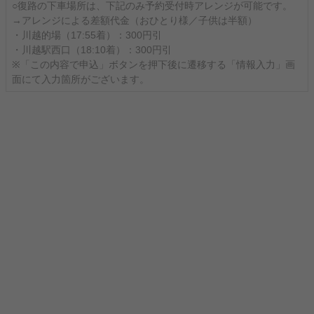
○復路の下車場所は、下記のみ予約受付時アレンジが可能です。
→アレンジによる差額代金（おひとり様／子供は半額）
・川越的場（17:55着）：300円引
・川越駅西口（18:10着）：300円引
※「この内容で申込」ボタンを押下後に遷移する「情報入力」画
面にて入力箇所がございます。