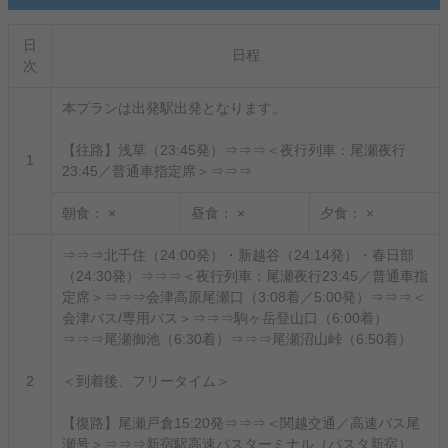
日
日程
次
本プランは出発駅出発となります。
【往路】浅草（23:45発）⇒⇒⇒＜夜行列車：尾瀬夜行
1
23:45／普通車指定席＞⇒⇒⇒
朝食：
×
昼食：
×
夕食：
×
⇒⇒⇒北千住（24:00発）・新越谷（24:14発）・春日部
（24:30発）⇒⇒⇒＜夜行列車：尾瀬夜行23:45／普通車指
定席＞⇒⇒⇒会津高原尾瀬口（3:08着／5:00発）⇒⇒⇒＜
会津バス/専用バス＞⇒⇒⇒駒ヶ岳登山口（6:00着）
⇒⇒⇒尾瀬御池（6:30着）⇒⇒⇒尾瀬沼山峠（6:50着）
2
＜到着後、フリータイム＞
【復路】尾瀬戸倉15:20発⇒⇒⇒＜関越交通／高速バス尾
瀬号＞⇒⇒⇒新宿駅高速バスターミナル（バスタ新宿）