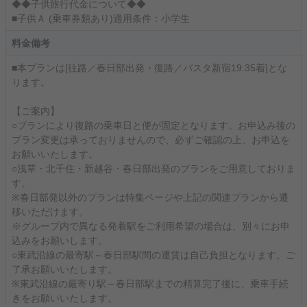
◆◆子供旅行代金について◆◆
■子供Ａ (乗車券類あり)適用条件：小学生
料金備考
■本プランは[往路／春日部出発・復路／バスタ新宿19:35着]とな
ります。
【ご案内】
○プランにより復路の乗車日と便が固定となります。お申込み後の
プラン変更は承っておりませんので、必ずご確認の上、お申込を
お願いいたします。
○浅草・北千住・新越谷・春日部出発のプランをご用意しておりま
す。
※春日部発以外のプランは特集ページや上記の関連プランから遷
移いただけます。
※グループ内で異なる発着駅をご利用希望の場合は、別々にお申
込みをお願いします。
○東武沿線の最寄駅～春日部駅間の運賃は自己負担となります。ご
了承お願いいたします。
※東武沿線の最寄り駅～春日部駅までの精算完了後に、乗車手続
きをお願いいたします。