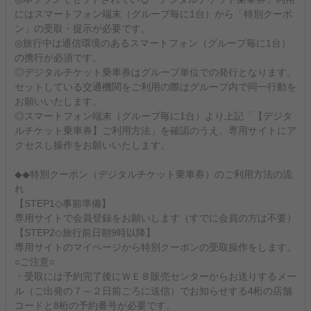
にはスマートフォン端末（グループ毎に1台）から「特別クーポ
ン」の受取・提示が必要です。
◎旅行中は通信環境のあるスマートフォン（グループ毎に1台）
の携行が必須です。
◎デジタルチケット乗車券はグループ単位での発行となります。
セットしている交通機関をご利用の際はグループ内で同一行動を
お願いいたします。
◎スマートフォン端末（グループ毎に1台）より上記「【デジタ
ルチケット乗車券】ご利用方法」を確認のうえ、専用サイトにア
クセスし操作をお願いいたします。
◆◆特別クーポン（デジタルチケット乗車券）のご利用方法の流
れ
【STEP1◇事前準備】
専用サイトで会員登録をお願いします（すでに会員の方は不要）
【STEP2◇旅行前日朝9時以降】
専用サイトのマイページから特別クーポンの受取操作をします。
○ご注意○
・受取には予約完了後にＷＥＢ販売センターからお送りするメー
ル（ご出発の７～２日前ごろに送信）でお知らせする4桁の店舗
コードと8桁の予約番号が必要です。