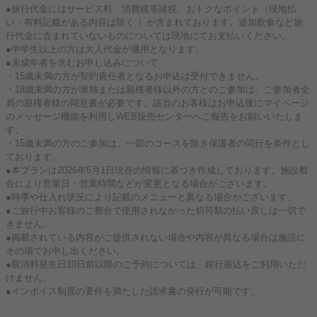
●旅行代金にはサービス料、消費税等諸税、おトクなポイント（現地払
い・有料記載がある内容は除く ）が含まれております。追加飲食など旅
行代金に含まれていないものについては現地にてお支払いください。
●中学生以上の方は大人代金が適用となります。
●未成年者を含むお申し込みについて
・15歳未満の方が契約責任者となるお申込は受付できません。
・18歳未満の方が単独または親権者様以外の方とのご参加は、ご参加者全
員の親権者様の同意書が必要です。該当のお客様はお申込後にマイページ
のメッセージ機能を利用しWEB販売センターへご報告をお願いいたしま
す。
・15歳未満の方のご参加は、一部のコースを除き保護者の同行を条件とし
ております。
●本プランは2026年5月1日現在の情報に基づき作成しております。施設都
合により営業日・営業時間などが変更となる場合がございます。
●時季や仕入れ状況により記載のメニューと異なる場合がございます。
●ご旅行中お客様のご都合で使用されなかった切符類の払い戻しは一切で
きません。
●掲載されている内容がご提供されない場合や内容が異なる場合は施設に
その場でお申し出ください。
●取消料発生日10日前以降のご予約については、銀行振込をご利用いただ
けません。
●インボイス制度の要件を満たした請求書の発行が可能です。