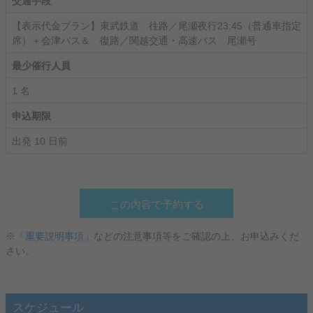
交通手段
【表示代金プラン】東武鉄道 往路／尾瀬夜行23:45（普通車指定
席）＋会津バス＆ 復路／関越交通・高速バス 尾瀬号
最少催行人員
1 名
申込期限
出発 10 日前
この内容で予約する
※「重要説明事項」
などの注意事項等をご確認の上、お申込みくだ
さい。
スケジュール