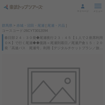
メニュー
マイページ
群馬県
>
赤城・沼田・尾瀬
[
尾瀬・片品
]
コースコード:26CYT3012094
春日部２４：３０発◆尾瀬夜行２３：４５【１人で２座席利用
ＯＫ】で行く尾瀬◆◆復路＝尾瀬到着日／尾瀬戸倉１５：２０
発「高速バス 尾瀬号」利用【デジタルチケットプラン／旅行
当日スマホが必要】★