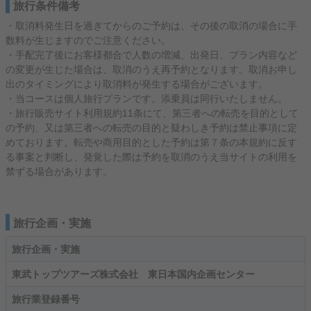
旅行条件備考
・取消料発生日を過ぎてからのご予約は、その後の取消の場合に手
数料が生じますのでご注意ください。
・手配完了後にお客様都合で人数の増減、出発日、プラン内容など
の変更が生じた場合は、取消のうえ再予約となります。取消お申し
出のタイミングにより取消料が発生する場合がございます。
・当コースは個人旅行プランです。添乗員は同行いたしません。
・旅行販売サイト利用規約11条にて、第三者への転売を目的として
の予約、又は第三者への転売の目的と疑わしき予約は禁止事項に定
めております。転売や商用目的とした予約は第７条の本規約に反す
る事案と判断し、発覚した際は予約を取消のうえ当サイトの利用を
禁ずる場合があります。
旅行企画・実施
旅行企画・実施
東武トップツアーズ株式会社 東日本国内企画センター
旅行業登録番号