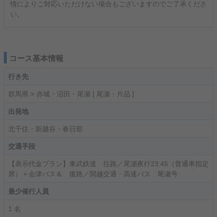
情によりご対応いただけない場合もございますのでご了承くださ
い。
コース基本情報
行き先
群馬県 > 赤城・沼田・尾瀬 [ 尾瀬・片品 ]
出発地
北千住・新越谷・春日部
交通手段
【表示代金プラン】東武鉄道 往路／尾瀬夜行23:45（普通車指定
席）＋会津バス＆ 復路／関越交通・高速バス 尾瀬号
最少催行人員
1 名