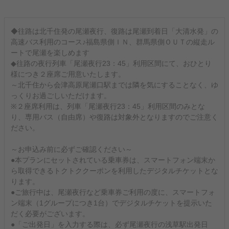
◆往路は北千住発の尾瀬夜行、復路は尾瀬到着日「大清水発」の
高速バス利用のコース♪福島県側ＩＮ、群馬県側ＯＵＴの縦走ル
ートで尾瀬を楽しめます
◆往路の夜行列車「尾瀬夜行23：45」利用区間にて、おひとり
様につき２座席ご用意いたします。
～北千住から会津高原尾瀬口駅までは隣を気にすることなく、ゆ
っくりお過ごしいただけます。
※２座席利用は、列車「尾瀬夜行23：45」利用区間のみとな
り、専用バス（自由席）や復路は対象外となりますのでご注意く
ださい。
～お申込み前に必ずご確認ください～
●本プランにセットされている乗車券は、スマートフォン端末か
ら取得できるトクトククーポンを利用したデジタルチケットとな
ります。
●ご旅行中は、尾瀬夜行など乗車券ご利用の度に、スマートフォ
ン端末（1グループにつき1台）でデジタルチケットを提示いた
だく必要がございます。
●「ご出発日」を入力する際は、必ず尾瀬夜行の浅草駅出発日