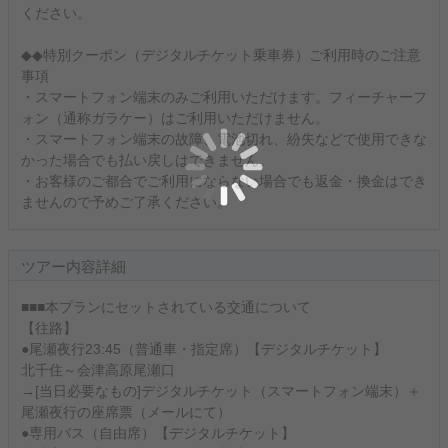
ください。
◆◆特別クーポン（デジタルチケット乗車券）ご利用時のご注意
事項
・スマートフォン端末のみご利用いただけます。フィーチャーフ
ォン（通称ガラケー）はご利用いただけません。
・スマートフォン端末の故障、電池切れ、紛失などで使用できな
かった場合でも払い戻しはできません。
・お客様のご都合でご利用にならない場合でも返金・換金はでき
ませんので予めご了承ください。
ツアー内容詳細
■■■本プランにセットされている交通について
【往路】
●尾瀬夜行23:45（普通車・指定席）【デジタルチケット】
北千住～会津高原尾瀬口
→[当日必要なもの]デジタルチケット（スマートフォン端末）＋
尾瀬夜行の座席票（メールにて）
●専用バス（自由席）【デジタルチケット】