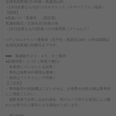
会津高原尾瀬口5:00発～尾瀬沼山峠
→[当日必要なもの]デジタルチケット（スマートフォン端末）
【復路】
●高速バス「尾瀬号」（指定席）
尾瀬到着日／大清水15:00発の便
→[当日必要なもの]高速バスの座席票（メールにて）
◇デジタルチケット乗車券（北千住～尾瀬沼山峠）の有効期限は
会津高原尾瀬口到着日までです。
■■■「尾瀬夜行２３：４５」のご案内
●快適空間！リバティ車両で運行♪
・各座席にコンセントを設置！
・車内は無料ＷiFi環境を整備！
・座席はリクライニング可能！
【ご注意】
・車内販売や自販機はございません。お食事やお飲み物は乗車前
にご用意ください。
・複数名様でお申し込みの場合、同グループ内でも状況により離
れたお席でのご案内となる場合がございます。
～運行時間～