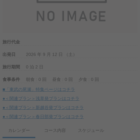
旅行代金
出発日
2026 年 9 月 12 日 （土）
旅行期間
0 泊 2 日
食事条件
朝食 : 0 回
昼食 : 0 回
夕食 : 0 回
■「東武の尾瀬」特集ページはコチラ
●＜関連プラン＞浅草発プランはコチラ
●＜関連プラン＞新越谷発プランはコチラ
●＜関連プラン＞春日部発プランはコチラ
カレンダー
コース内容
スケジュール