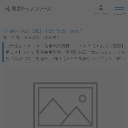
メニュー
マイページ
群馬県
>
赤城・沼田・尾瀬
[
尾瀬・片品
]
コースコード:26CYT30120K2
北千住駅２４：００発◆尾瀬夜行２３：４５【１人で２座席利
用ＯＫ】で行く尾瀬◆◆復路＝尾瀬到着日／大清水１５：００
発「高速バス 尾瀬号」利用【デジタルチケットプラン／旅行
当日スマホが必要】★