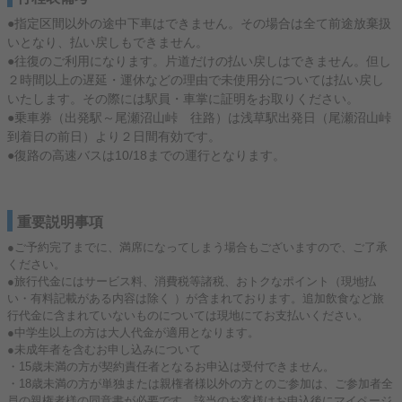
●指定区間以外の途中下車はできません。その場合は全て前途放棄扱
いとなり、払い戻しもできません。
●往復のご利用になります。片道だけの払い戻しはできません。但し
２時間以上の遅延・運休などの理由で未使用分については払い戻し
いたします。その際には駅員・車掌に証明をお取りください。
●乗車券（出発駅～尾瀬沼山峠 往路）は浅草駅出発日（尾瀬沼山峠
到着日の前日）より２日間有効です。
●復路の高速バスは10/18までの運行となります。
重要説明事項
●ご予約完了までに、満席になってしまう場合もございますので、ご了承
ください。
●旅行代金にはサービス料、消費税等諸税、おトクなポイント（現地払
い・有料記載がある内容は除く ）が含まれております。追加飲食など旅
行代金に含まれていないものについては現地にてお支払いください。
●中学生以上の方は大人代金が適用となります。
●未成年者を含むお申し込みについて
・15歳未満の方が契約責任者となるお申込は受付できません。
・18歳未満の方が単独または親権者様以外の方とのご参加は、ご参加者全
員の親権者様の同意書が必要です。該当のお客様はお申込後にマイページ