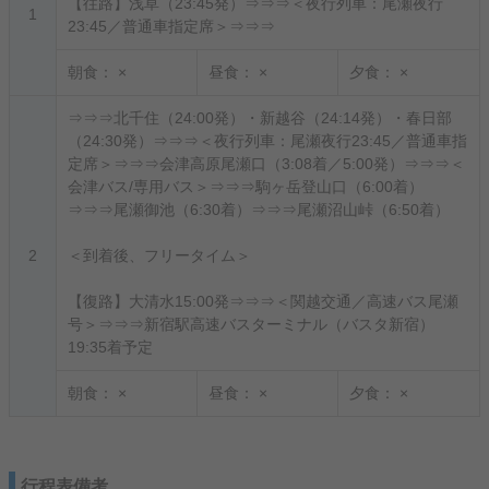
【往路】浅草（23:45発）⇒⇒⇒＜夜行列車：尾瀬夜行
1
23:45／普通車指定席＞⇒⇒⇒
朝食：
×
昼食：
×
夕食：
×
⇒⇒⇒北千住（24:00発）・新越谷（24:14発）・春日部
（24:30発）⇒⇒⇒＜夜行列車：尾瀬夜行23:45／普通車指
定席＞⇒⇒⇒会津高原尾瀬口（3:08着／5:00発）⇒⇒⇒＜
会津バス/専用バス＞⇒⇒⇒駒ヶ岳登山口（6:00着）
⇒⇒⇒尾瀬御池（6:30着）⇒⇒⇒尾瀬沼山峠（6:50着）
2
＜到着後、フリータイム＞
【復路】大清水15:00発⇒⇒⇒＜関越交通／高速バス尾瀬
号＞⇒⇒⇒新宿駅高速バスターミナル（バスタ新宿）
19:35着予定
朝食：
×
昼食：
×
夕食：
×
行程表備考