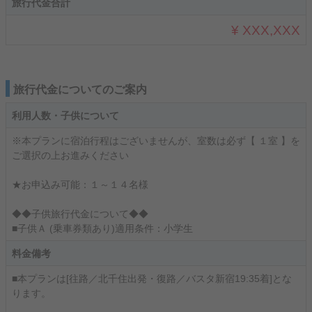
旅行代金合計
¥ XXX,XXX
旅行代金についてのご案内
利用人数・子供について
※本プランに宿泊行程はございませんが、室数は必ず【 １室 】を
ご選択の上お進みください
★お申込み可能：１～１４名様
◆◆子供旅行代金について◆◆
■子供Ａ (乗車券類あり)適用条件：小学生
料金備考
■本プランは[往路／北千住出発・復路／バスタ新宿19:35着]とな
ります。