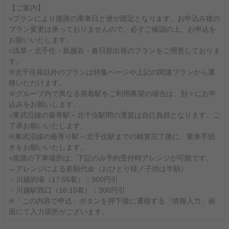
【ご案内】
○プランにより復路の乗車日と便が固定となります。お申込み後の
プラン変更は承っておりませんので、必ずご確認の上、お申込を
お願いいたします。
○浅草・北千住・新越谷・春日部出発のプランをご用意しておりま
す。
※北千住発以外のプランは特集ページや上記の関連プランから遷
移いただけます。
※グループ内で異なる発着駅をご利用希望の場合は、別々にお申
込みをお願いします。
○東武沿線の最寄駅～北千住駅間の運賃は自己負担となります。ご
了承お願いいたします。
※東武沿線の最寄り駅～北千住駅までの精算完了後に、乗車手続
きをお願いいたします。
○復路の下車場所は、下記のみ予約受付時アレンジが可能です。
→アレンジによる差額代金（おひとり様／子供は半額）
・川越的場（17:55着）：300円引
・川越駅西口（18:10着）：300円引
※「この内容で申込」ボタンを押下後に遷移する「情報入力」画
面にて入力箇所がございます。