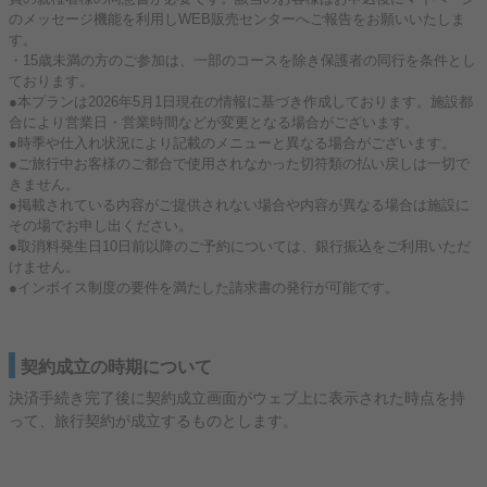
のメッセージ機能を利用しWEB販売センターへご報告をお願いいたしま
す。
・15歳未満の方のご参加は、一部のコースを除き保護者の同行を条件とし
ております。
●本プランは2026年5月1日現在の情報に基づき作成しております。施設都
合により営業日・営業時間などが変更となる場合がございます。
●時季や仕入れ状況により記載のメニューと異なる場合がございます。
●ご旅行中お客様のご都合で使用されなかった切符類の払い戻しは一切で
きません。
●掲載されている内容がご提供されない場合や内容が異なる場合は施設に
その場でお申し出ください。
●取消料発生日10日前以降のご予約については、銀行振込をご利用いただ
けません。
●インボイス制度の要件を満たした請求書の発行が可能です。
契約成立の時期について
決済手続き完了後に契約成立画面がウェブ上に表示された時点を持
って、旅行契約が成立するものとします。