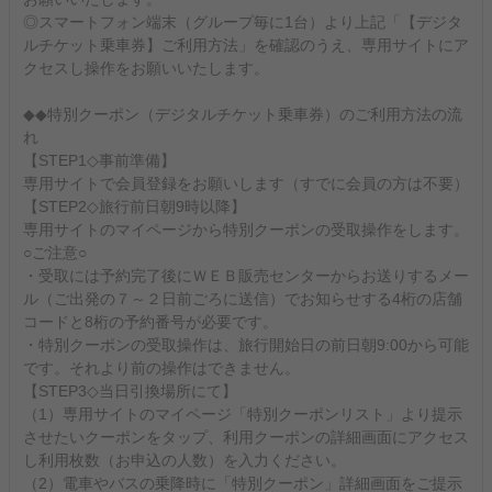
◎スマートフォン端末（グループ毎に1台）より上記「【デジタ
ルチケット乗車券】ご利用方法」を確認のうえ、専用サイトにア
クセスし操作をお願いいたします。
◆◆特別クーポン（デジタルチケット乗車券）のご利用方法の流
れ
【STEP1◇事前準備】
専用サイトで会員登録をお願いします（すでに会員の方は不要）
【STEP2◇旅行前日朝9時以降】
専用サイトのマイページから特別クーポンの受取操作をします。
○ご注意○
・受取には予約完了後にＷＥＢ販売センターからお送りするメー
ル（ご出発の７～２日前ごろに送信）でお知らせする4桁の店舗
コードと8桁の予約番号が必要です。
・特別クーポンの受取操作は、旅行開始日の前日朝9:00から可能
です。それより前の操作はできません。
【STEP3◇当日引換場所にて】
（1）専用サイトのマイページ「特別クーポンリスト」より提示
させたいクーポンをタップ、利用クーポンの詳細画面にアクセス
し利用枚数（お申込の人数）を入力ください。
（2）電車やバスの乗降時に「特別クーポン」詳細画面をご提示