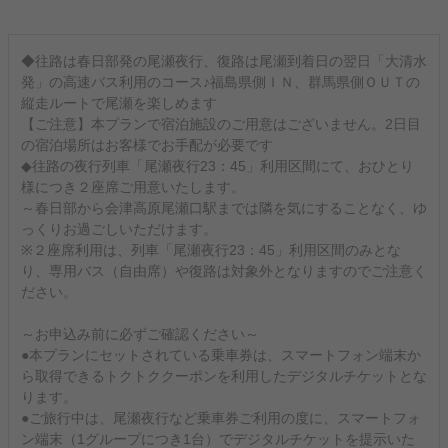
◆往路は春日部発の尾瀬夜行、復路は尾瀬到着日の翌日「大清水
発」の高速バス利用のコース♪福島県側ＩＮ、群馬県側ＯＵＴの
縦走ルートで尾瀬を楽しめます
【ご注意】本プランで宿泊施設のご用意はございません。2日目
の宿泊場所はお客様でお手配が必要です
◆往路の夜行列車「尾瀬夜行23：45」利用区間にて、おひとり
様につき２座席ご用意いたします。
～春日部から会津高原尾瀬口駅までは隣を気にすることなく、ゆ
っくりお過ごしいただけます。
※２座席利用は、列車「尾瀬夜行23：45」利用区間のみとな
り、専用バス（自由席）や復路は対象外となりますのでご注意く
ださい。
～お申込み前に必ずご確認ください～
●本プランにセットされている乗車券は、スマートフォン端末か
ら取得できるトクトククーポンを利用したデジタルチケットとな
ります。
●ご旅行中は、尾瀬夜行など乗車券ご利用の度に、スマートフォ
ン端末（1グループにつき1台）でデジタルチケットを提示いた