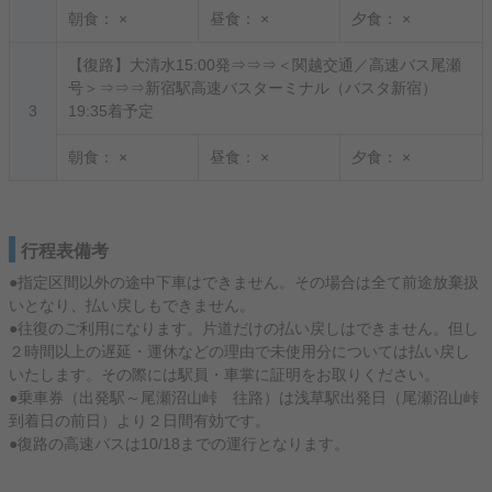
朝食：
×
昼食：
×
夕食：
×
【復路】大清水15:00発⇒⇒⇒＜関越交通／高速バス尾瀬
号＞⇒⇒⇒新宿駅高速バスターミナル（バスタ新宿）
3
19:35着予定
朝食：
×
昼食：
×
夕食：
×
行程表備考
●指定区間以外の途中下車はできません。その場合は全て前途放棄扱
いとなり、払い戻しもできません。
●往復のご利用になります。片道だけの払い戻しはできません。但し
２時間以上の遅延・運休などの理由で未使用分については払い戻し
いたします。その際には駅員・車掌に証明をお取りください。
●乗車券（出発駅～尾瀬沼山峠 往路）は浅草駅出発日（尾瀬沼山峠
到着日の前日）より２日間有効です。
●復路の高速バスは10/18までの運行となります。