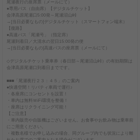
尾瀬夜行の座席票（メールにて）
●専用バス（自由席）【デジタルチケット】
会津高原尾瀬口5:00発～尾瀬沼山峠
→[当日必要なもの]デジタルチケット（スマートフォン端末）
【復路】
●高速バス「尾瀬号」（指定席）
尾瀬到着日／大清水の翌日15:00発の便
→[当日必要なもの]高速バスの座席票（メールにて）
◇デジタルチケット乗車券（春日部～尾瀬沼山峠）の有効期限は
会津高原尾瀬口到着日までです。
■■■「尾瀬夜行２３：４５」のご案内
●快適空間！リバティ車両で運行♪
・各座席にコンセントを設置！
・車内は無料ＷiFi環境を整備！
・座席はリクライニング可能！
【ご注意】
・車内販売や自販機はございません。お食事やお飲み物は乗車前
にご用意ください。
・複数名様でお申し込みの場合、同グループ内でも状況により離
れたお席でのご案内となる場合がございます。