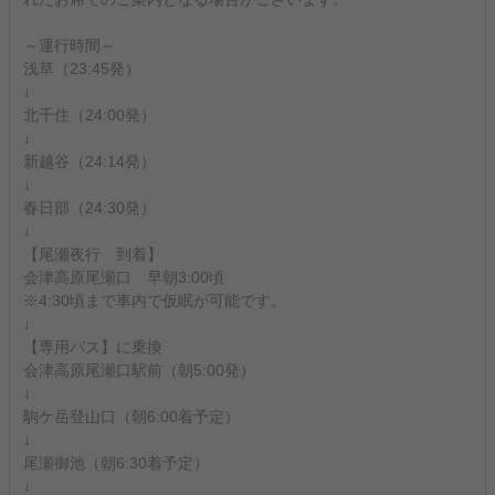
～運行時間～
浅草（23:45発）
↓
北千住（24:00発）
↓
新越谷（24:14発）
↓
春日部（24:30発）
↓
【尾瀬夜行 到着】
会津高原尾瀬口 早朝3:00頃
※4:30頃まで車内で仮眠が可能です。
↓
【専用バス】に乗換
会津高原尾瀬口駅前（朝5:00発）
↓
駒ケ岳登山口（朝6:00着予定）
↓
尾瀬御池（朝6:30着予定）
↓