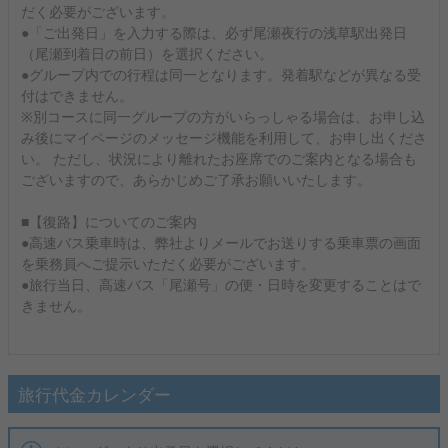
だく必要がございます。
●「ご出発日」を入力する際は、必ず尾瀬夜行の浅草駅出発日
（尾瀬到着日の前日）を選択ください。
●グループ内での行程は同一となります。発着駅などが異なる受
付はできません。
※別コースに同一グループの方がいらっしゃる場合は、お申し込
み後にマイページのメッセージ機能を利用して、お申し出くださ
い。 ただし、状況により離れたお座席でのご案内となる場合も
ございますので、あらかじめご了承お願いいたします。
■【復路】についてのご案内
●高速バス乗車時は、弊社よりメールでお送りする乗車票の画面
を乗務員へご提示いただく必要がございます。
●旅行当日、高速バス「尾瀬号」の便・日時を変更することはで
きません。
旅行代金カレンダー