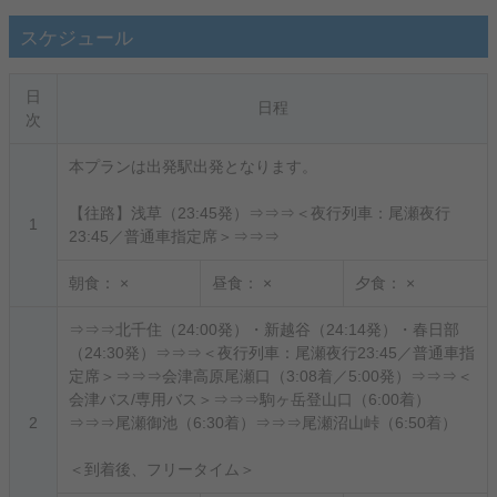
スケジュール
日
日程
次
本プランは出発駅出発となります。
【往路】浅草（23:45発）⇒⇒⇒＜夜行列車：尾瀬夜行
1
23:45／普通車指定席＞⇒⇒⇒
朝食：
×
昼食：
×
夕食：
×
⇒⇒⇒北千住（24:00発）・新越谷（24:14発）・春日部
（24:30発）⇒⇒⇒＜夜行列車：尾瀬夜行23:45／普通車指
定席＞⇒⇒⇒会津高原尾瀬口（3:08着／5:00発）⇒⇒⇒＜
会津バス/専用バス＞⇒⇒⇒駒ヶ岳登山口（6:00着）
2
⇒⇒⇒尾瀬御池（6:30着）⇒⇒⇒尾瀬沼山峠（6:50着）
＜到着後、フリータイム＞