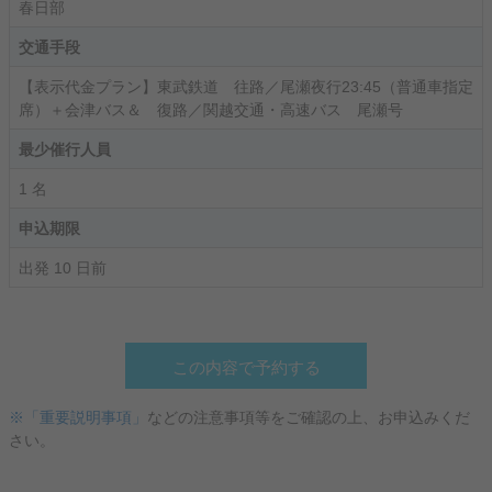
春日部
交通手段
【表示代金プラン】東武鉄道 往路／尾瀬夜行23:45（普通車指定
席）＋会津バス＆ 復路／関越交通・高速バス 尾瀬号
最少催行人員
1 名
申込期限
出発 10 日前
この内容で予約する
※「重要説明事項」
などの注意事項等をご確認の上、お申込みくだ
さい。