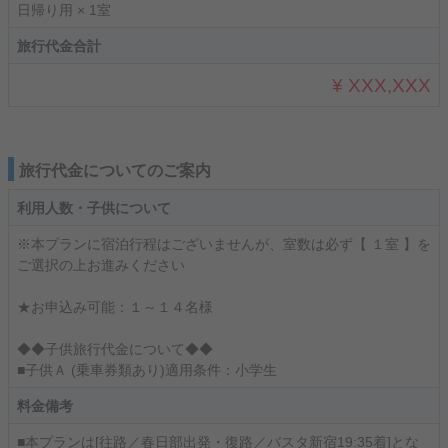
日帰り用 × 1室
旅行代金合計
¥ XXX,XXX
旅行代金についてのご案内
利用人数・子供について
※本プランに宿泊行程はございませんが、室数は必ず【 １室 】を
ご選択の上お進みください
★お申込み可能：１～１４名様
◆◆子供旅行代金について◆◆
■子供Ａ (乗車券類あり)適用条件：小学生
料金備考
■本プランは[往路／春日部出発・復路／バスタ新宿19:35着]とな