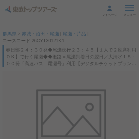
メニュー
マイページ
群馬県
>
赤城・沼田・尾瀬
[
尾瀬・片品
]
コースコード:26CYT30121K4
春日部２４：３０発◆尾瀬夜行２３：４５【１人で２座席利用
ＯＫ】で行く尾瀬◆◆復路＝尾瀬到着日の翌日／大清水１５：
００発「高速バス 尾瀬号」利用【デジタルチケットプラン／
旅行当日スマホが必要】■