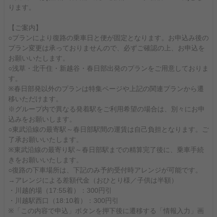
ります。
【ご案内】
○プランにより復路の乗車日と便が固定となります。お申込み後の
プラン変更は承っておりませんので、必ずご確認の上、お申込を
お願いいたします。
○浅草・北千住・新越谷・春日部出発のプランをご用意しておりま
す。
※春日部発以外のプランは特集ページや上記の関連プランから遷
移いただけます。
※グループ内で異なる発着駅をご利用希望の場合は、別々にお申
込みをお願いします。
○東武沿線の最寄駅～春日部駅間の運賃は自己負担となります。ご
了承お願いいたします。
※東武沿線の最寄り駅～春日部駅までの精算完了後に、乗車手続
きをお願いいたします。
○復路の下車場所は、下記のみ予約受付時アレンジが可能です。
→アレンジによる差額代金（おひとり様／子供は半額）
・川越的場（17:55着）：300円引
・川越駅西口（18:10着）：300円引
※「この内容で申込」ボタンを押下後に遷移する「情報入力」画