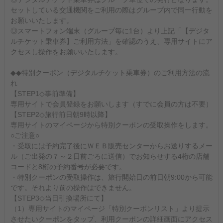
セットしている交通機関をご利用の際はグループ内で同一行動を
お願いいたします。
◎スマートフォン端末（グループ毎に1台）より上記「【デジタ
ルチケット乗車券】ご利用方法」を確認のうえ、専用サイトにア
クセスし操作をお願いいたします。
◆◆特別クーポン（デジタルチケット乗車券）のご利用方法の流
れ
【STEP1◇事前準備】
専用サイトで会員登録をお願いします（すでに会員の方は不要）
【STEP2◇旅行前日朝9時以降】
専用サイトのマイページから特別クーポンの受取操作をします。
○ご注意○
・受取には予約完了後にＷＥＢ販売センターからお送りするメー
ル（ご出発の７～２日前ごろに送信）でお知らせする4桁の店舗
コードと8桁の予約番号が必要です。
・特別クーポンの受取操作は、旅行開始日の前日朝9:00から可能
です。それより前の操作はできません。
【STEP3◇当日引換場所にて】
（1）専用サイトのマイページ「特別クーポンリスト」より提示
させたいクーポンをタップ、利用クーポンの詳細画面にアクセス