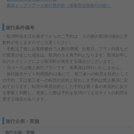
・
東武トップツアーズ旅行業約款（募集型企画旅行の部）
旅行条件備考
・取消料発生日を過ぎてからのご予約は、その後の取消の場合に手
数料が生じますのでご注意ください。
・手配完了後にお客様都合で人数の増減、出発日、プラン内容など
の変更が生じた場合は、取消のうえ再予約となります。取消お申し
出のタイミングにより取消料が発生する場合がございます。
・当コースは個人旅行プランです。添乗員は同行いたしません。
・旅行販売サイト利用規約11条にて、第三者への転売を目的として
の予約、又は第三者への転売の目的と疑わしき予約は禁止事項に定
めております。転売や商用目的とした予約は第７条の本規約に反す
る事案と判断し、発覚した際は予約を取消のうえ当サイトの利用を
禁ずる場合があります。
旅行企画・実施
旅行企画・実施