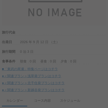
旅行代金
出発日
2026 年 9 月 12 日 （土）
旅行期間
0 泊 3 日
食事条件
朝食 : 0 回
昼食 : 0 回
夕食 : 0 回
■「東武の尾瀬」特集ページはコチラ
●＜関連プラン＞浅草発プランはコチラ
●＜関連プラン＞北千住発プランはコチラ
●＜関連プラン＞新越谷発プランはコチラ
カレンダー
コース内容
スケジュール