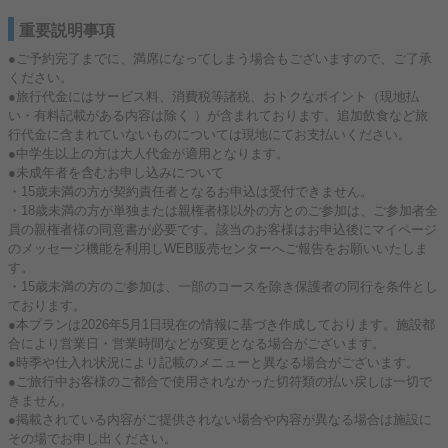
重要説明事項
●ご予約完了までに、満席になってしまう場合もございますので、ご了承
ください。
●旅行代金にはサービス料、消費税等諸税、おトクなポイント（現地払
い・有料記載がある内容は除く ）が含まれております。追加飲食など旅
行代金に含まれていないものについては現地にてお支払いください。
●中学生以上の方は大人代金が適用となります。
●未成年者を含むお申し込みについて
・15歳未満の方が契約責任者となるお申込は受付できません。
・18歳未満の方が単独または親権者様以外の方とのご参加は、ご参加者全
員の親権者様の同意書が必要です。該当のお客様はお申込後にマイページ
のメッセージ機能を利用しWEB販売センターへご報告をお願いいたしま
す。
・15歳未満の方のご参加は、一部のコースを除き保護者の同行を条件とし
ております。
●本プランは2026年5月1日現在の情報に基づき作成しております。施設都
合により営業日・営業時間などが変更となる場合がございます。
●時季や仕入れ状況により記載のメニューと異なる場合がございます。
●ご旅行中お客様のご都合で使用されなかった切符類の払い戻しは一切で
きません。
●掲載されている内容がご提供されない場合や内容が異なる場合は施設に
その場でお申し出ください。