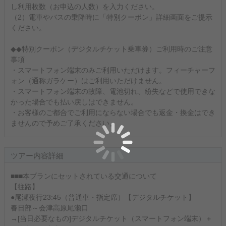
し利用枚数（お申込の人数）を入力ください。
（2）電車やバスの乗降時に「特別クーポン」詳細画面をご提示
ください。
◆◆特別クーポン（デジタルチケット乗車券）ご利用時のご注意
事項
・スマートフォン端末のみご利用いただけます。フィーチャーフ
ォン（通称ガラケー）はご利用いただけません。
・スマートフォン端末の故障、電池切れ、紛失などで使用できな
かった場合でも払い戻しはできません。
・お客様のご都合でご利用にならない場合でも返金・換金はでき
ませんので予めご了承ください。
ツアー内容詳細
■■■本プランにセットされている交通について
【往路】
●尾瀬夜行23:45（普通車・指定席）【デジタルチケット】
春日部～会津高原尾瀬口
→[当日必要なもの]デジタルチケット（スマートフォン端末）＋