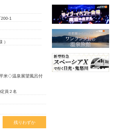
00-1
様 ）
平米◇温泉展望風呂付
■定員２名
残りわずか