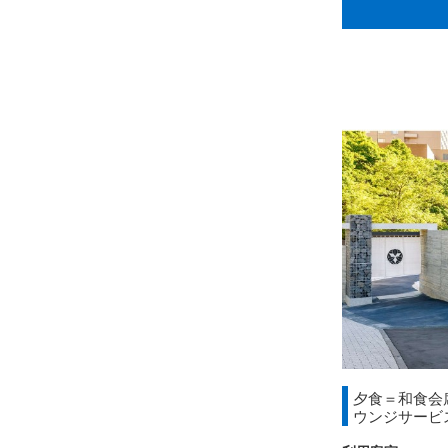
夕食＝和食会
ウンジサービ