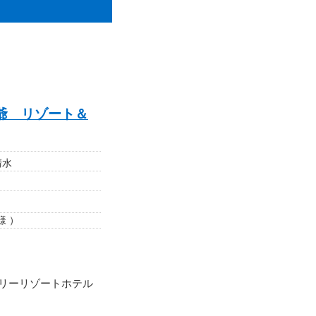
爺 リゾート＆
清水
様 ）
リーリゾートホテル