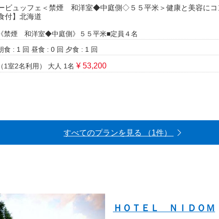
ービュッフェ＜禁煙 和洋室◆中庭側◇５５平米＞健康と美容にコ
食付】北海道
《禁煙 和洋室◆中庭側》５５平米■定員４名
朝食 : 1 回
昼食 : 0 回
夕食 : 1 回
¥ 53,200
（1室2名利用）
大人 1名
すべてのプランを見る （1件）
ＨＯＴＥＬ ＮＩＤＯＭ