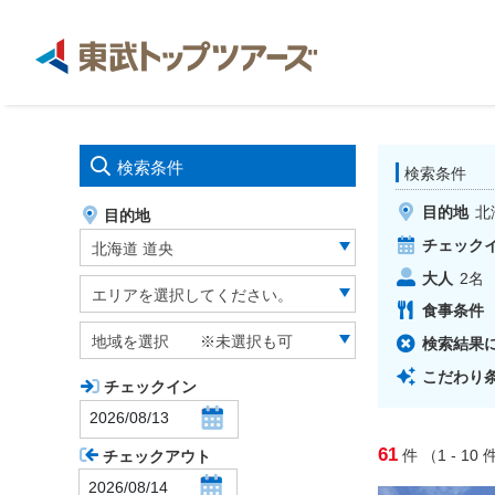
検索条件
検索条件
目的地
北
目的地
チェック
北海道 道央
大人
2
名
エリアを選択してください。
食事条件
地域を選択 ※未選択も可
検索結果
こだわり
チェックイン
61
件
（1 - 10
件
チェックアウト