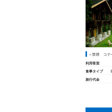
＜禁煙 コテ
利用客室
食事タイプ
旅行代金