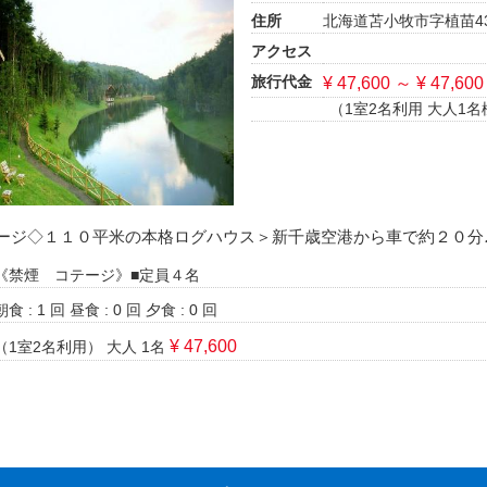
住所
北海道苫小牧市字植苗4
アクセス
旅行代金
¥ 47,600 ～ ¥ 47,600
（1室2名利用 大人1名
ージ◇１１０平米の本格ログハウス＞新千歳空港から車で約２０分
《禁煙 コテージ》■定員４名
朝食 : 1 回
昼食 : 0 回
夕食 : 0 回
¥ 47,600
（1室2名利用）
大人 1名