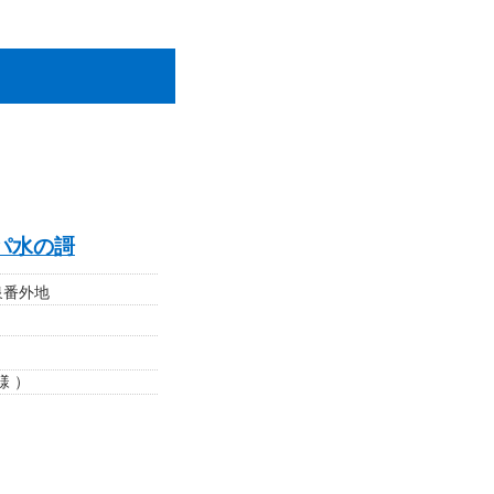
パ水の謌
泉番外地
様 ）