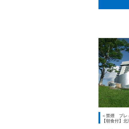
＜禁煙 プレ
【朝食付】北