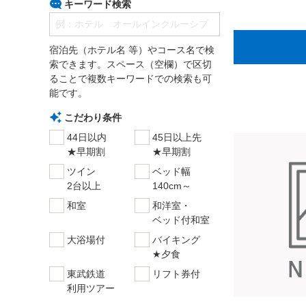
キーワード検索
宿泊先（ホテル名 等）やコース名で検
索できます。スペース（空欄）で区切
ることで複数キーワードでの検索も可
能です。
こだわり条件
44日以内
45日以上先
★早期割
★早期割
ツイン
ベッド幅
2台以上
140cm～
和室
和洋室・
ベッド付和室
大浴場付
バイキング
★夕食
東武鉄道
リフト券付
利用ツアー