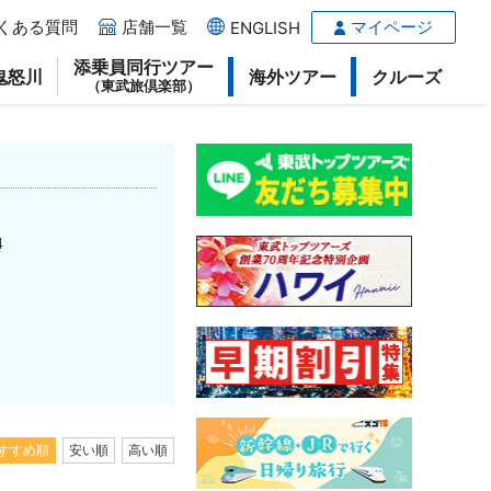
くある質問
店舗一覧
マイページ
ENGLISH
添乗員同行ツアー
鬼怒川
海外ツアー
クルーズ
（東武旅倶楽部）
4
すすめ順
安い順
高い順