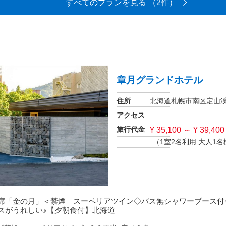
すべてのプランを見る （2件）
章月グランドホテル
住所
北海道札幌市南区定山渓温
アクセス
旅行代金
¥ 35,100 ～ ¥ 39,400
（1室2名利用 大人1名
席「金の月」＜禁煙 スーペリアツイン◇バス無シャワーブース付
スがうれしい♪【夕朝食付】北海道