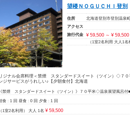
望楼ＮＯＧＵＣＨＩ登別
住所
北海道登別市登別温泉町2
アクセス
旅行代金
¥ 59,500 ～ ¥ 59,500
（1室2名利用 大人1名
リジナル会席料理＜禁煙 スタンダードスイート（ツイン）◇７０
ンジサービスがうれしい♪【夕朝食付】北海道
《禁煙 スタンダードスイート（ツイン）》７０平米◇温泉展望風呂付
朝食 : 1 回
昼食 : 0 回
夕食 : 1 回
¥ 59,500
（1室2名利用）
大人 1名