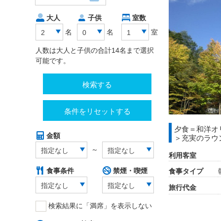
大人
子供
室数
名
名
室
2
0
1
人数は大人と子供の合計14名まで選択
可能です。
検索する
条件をリセットする
夕食＝和洋オ
金額
＞充実のラウ
～
指定なし
指定なし
利用客室
食事条件
禁煙・喫煙
食事タイプ
指定なし
指定なし
旅行代金
検索結果に「満席」を表示しない