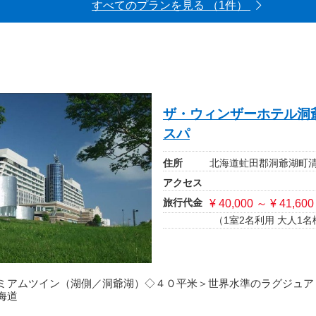
すべてのプランを見る （1件）
ザ・ウィンザーホテル洞
スパ
住所
北海道虻田郡洞爺湖町
アクセス
旅行代金
¥ 40,000 ～ ¥ 41,600
（1室2名利用 大人1名
ミアムツイン（湖側／洞爺湖）◇４０平米＞世界水準のラグジュア
海道