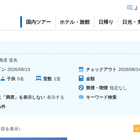
よ
国内ツアー
ホテル・旅館
日帰り
日光・
海道 道央
イン
2026/08/13
チェックアウト
2026/08/1
子供
室数
1
室
金額
0
名
禁煙・喫煙
指定なし
に「満席」を表示しない
表示する
キーワード検索
条件
目を表示）
お