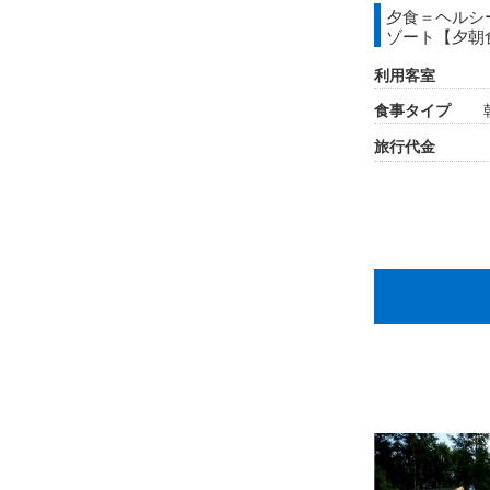
夕食＝ヘルシ
ゾート【夕朝
利用客室
食事タイプ
旅行代金