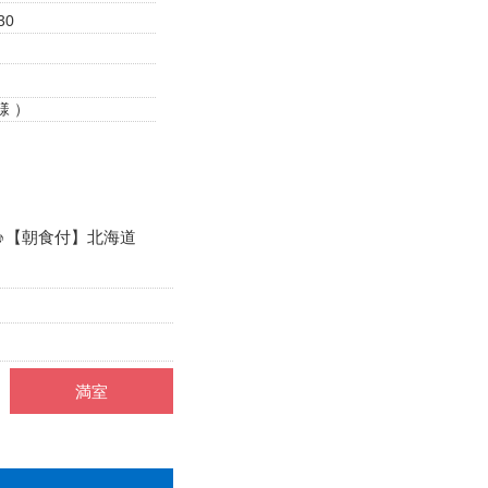
30
様 ）
♪【朝食付】北海道
満室