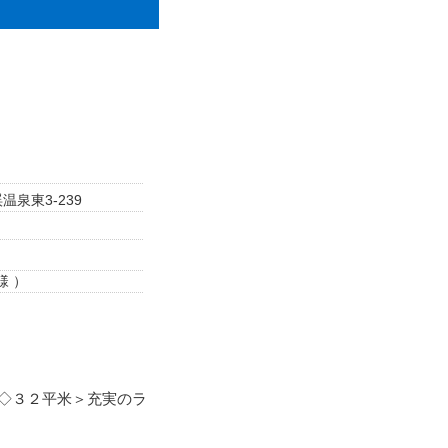
泉東3-239
様 ）
◇３２平米＞充実のラ