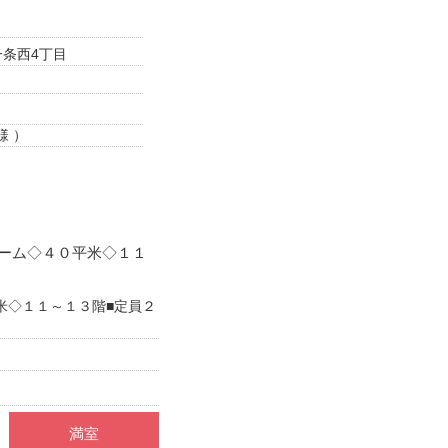
条西4丁目
様 ）
ーム◇４０平米◇１１
米◇１１～１３階■定員２
満室