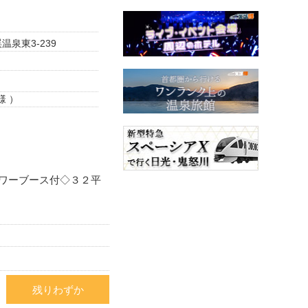
泉東3-239
様 ）
ワーブース付◇３２平
残りわずか