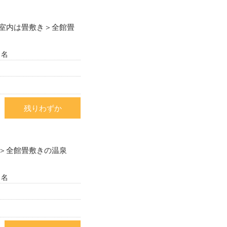
室内は畳敷き＞全館畳
２名
残りわずか
＞全館畳敷きの温泉
２名