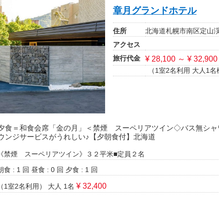
章月グランドホテル
住所
北海道札幌市南区定山渓温
アクセス
旅行代金
¥ 28,100 ～ ¥ 32,900
（1室2名利用 大人1名
夕食＝和食会席「金の月」＜禁煙 スーペリアツイン◇バス無シャ
ウンジサービスがうれしい♪【夕朝食付】北海道
《禁煙 スーペリアツイン》３２平米■定員２名
朝食 : 1 回
昼食 : 0 回
夕食 : 1 回
¥ 32,400
（1室2名利用）
大人 1名