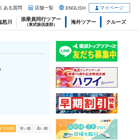
くある質問
店舗一覧
マイページ
ENGLISH
添乗員同行ツアー
鬼怒川
海外ツアー
クルーズ
（東武旅倶楽部）
0
すすめ順
安い順
高い順