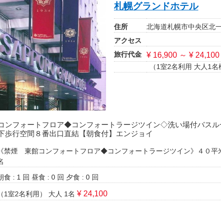
札幌グランドホテル
住所
北海道札幌市中央区北一
アクセス
旅行代金
¥ 16,900 ～ ¥ 24,100
（1室2名利用 大人1名
コンフォートフロア◆コンフォートラージツイン◇洗い場付バスル
下歩行空間８番出口直結【朝食付】エンジョイ
《禁煙 東館コンフォートフロア◆コンフォートラージツイン》４０平
名
朝食 : 1 回
昼食 : 0 回
夕食 : 0 回
¥ 24,100
（1室2名利用）
大人 1名