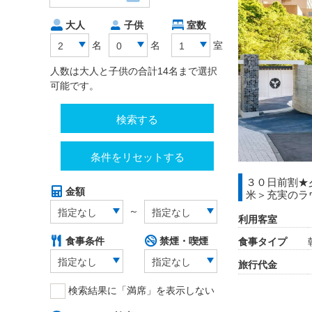
大人
子供
室数
名
名
室
2
0
1
人数は大人と子供の合計14名まで選択
可能です。
検索する
条件をリセットする
３０日前割★
金額
米＞充実のラ
～
指定なし
指定なし
利用客室
食事条件
禁煙・喫煙
食事タイプ
指定なし
指定なし
旅行代金
検索結果に「満席」を表示しない