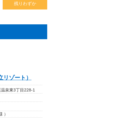
残りわずか
立リゾート）
泉東3丁目228-1
様 ）