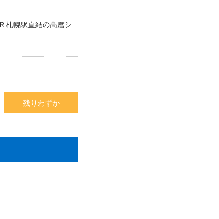
Ｒ札幌駅直結の高層シ
残りわずか