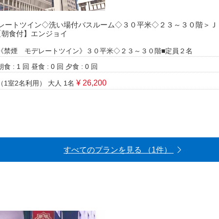
レートツイン◇洗い場付バスルーム◇３０平米◇２３～３０階＞Ｊ
【朝食付】エンジョイ
《禁煙 モデレートツイン》３０平米◇２３～３０階■定員２名
朝食 : 1 回
昼食 : 0 回
夕食 : 0 回
¥ 26,200
（1室2名利用）
大人 1名
すべてのプランを見る （1件）