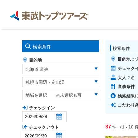
検索条件
検索条件
目的地
北
目的地
チェック
北海道 道央
大人
2
名
札幌市周辺・定山渓
食事条件
地域を選択 ※未選択も可
検索結果
こだわり
チェックイン
37
件
（1 - 10
件
チェックアウト