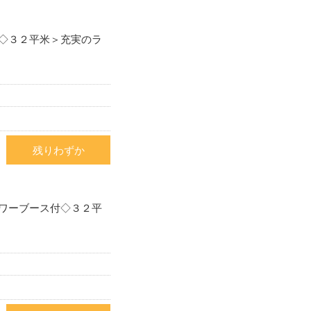
◇３２平米＞充実のラ
残りわずか
ワーブース付◇３２平