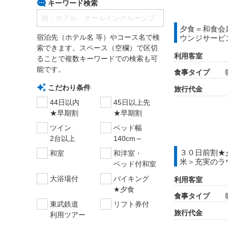
キーワード検索
夕食＝和食会
宿泊先（ホテル名 等）やコース名で検
ウンジサービ
索できます。スペース（空欄）で区切
利用客室
ることで複数キーワードでの検索も可
能です。
食事タイプ
こだわり条件
旅行代金
44日以内
45日以上先
★早期割
★早期割
ツイン
ベッド幅
2台以上
140cm～
３０日前割★
和室
和洋室・
米＞充実のラ
ベッド付和室
大浴場付
バイキング
利用客室
★夕食
食事タイプ
東武鉄道
リフト券付
旅行代金
利用ツアー