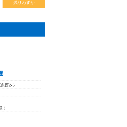
残りわずか
幌
条西2-5
様 ）