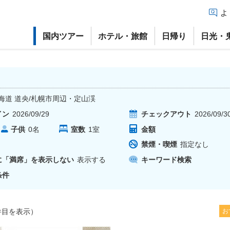
よ
国内ツアー
ホテル・旅館
日帰り
日光・
海道 道央/札幌市周辺・定山渓
イン
2026/09/29
チェックアウト
2026/09/3
子供
室数
1
室
金額
0
名
禁煙・喫煙
指定なし
に「満席」を表示しない
表示する
キーワード検索
条件
目を表示）
お