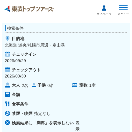
メニュー
マイページ
検索条件
目的地
北海道 道央/札幌市周辺・定山渓
チェックイン
2026/09/29
チェックアウト
2026/09/30
大人
子供
室数
1
室
2
名
0
名
金額
食事条件
禁煙・喫煙
指定なし
検索結果に「満席」を表示しない
表
示