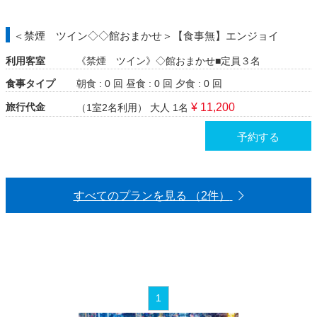
＜禁煙 ツイン◇◇館おまかせ＞【食事無】エンジョイ
利用客室
《禁煙 ツイン》◇館おまかせ■定員３名
食事タイプ
朝食 : 0 回
昼食 : 0 回
夕食 : 0 回
旅行代金
¥ 11,200
（1室2名利用）
大人 1名
予約する
すべてのプランを見る （2件）
1