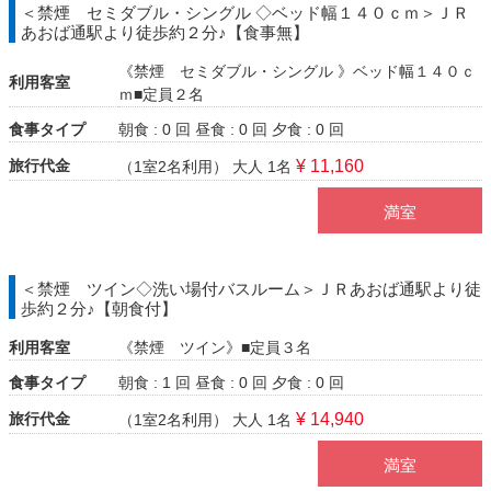
＜禁煙 セミダブル・シングル ◇ベッド幅１４０ｃｍ＞ＪＲ
あおば通駅より徒歩約２分♪【食事無】
《禁煙 セミダブル・シングル 》ベッド幅１４０ｃ
利用客室
ｍ■定員２名
食事タイプ
朝食 : 0 回
昼食 : 0 回
夕食 : 0 回
旅行代金
¥ 11,160
（1室2名利用）
大人 1名
満室
＜禁煙 ツイン◇洗い場付バスルーム＞ＪＲあおば通駅より徒
歩約２分♪【朝食付】
利用客室
《禁煙 ツイン》■定員３名
食事タイプ
朝食 : 1 回
昼食 : 0 回
夕食 : 0 回
旅行代金
¥ 14,940
（1室2名利用）
大人 1名
満室