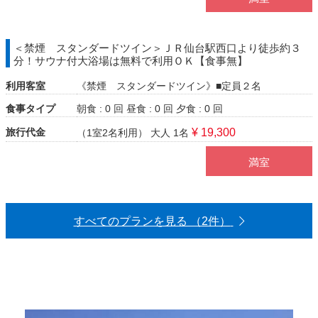
＜禁煙 スタンダードツイン＞ＪＲ仙台駅西口より徒歩約３
分！サウナ付大浴場は無料で利用ＯＫ【食事無】
利用客室
《禁煙 スタンダードツイン》■定員２名
食事タイプ
朝食 : 0 回
昼食 : 0 回
夕食 : 0 回
旅行代金
¥ 19,300
（1室2名利用）
大人 1名
満室
すべてのプランを見る （2件）