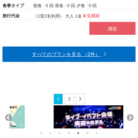
食事タイプ
朝食 : 0 回
昼食 : 0 回
夕食 : 0 回
旅行代金
¥ 9,800
（1室2名利用）
大人 1名
満室
すべてのプランを見る （2件）
1
2