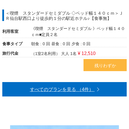
＜喫煙 スタンダードセミダブル ◇ベッド幅１４０ｃｍ＞Ｊ
Ｒ仙台駅西口より徒歩約１分の駅近ホテル♪【食事無】
《喫煙 スタンダードセミダブル 》ベッド幅１４０
利用客室
ｃｍ■定員２名
食事タイプ
朝食 : 0 回
昼食 : 0 回
夕食 : 0 回
旅行代金
¥ 12,510
（1室2名利用）
大人 1名
残りわずか
すべてのプランを見る （4件）