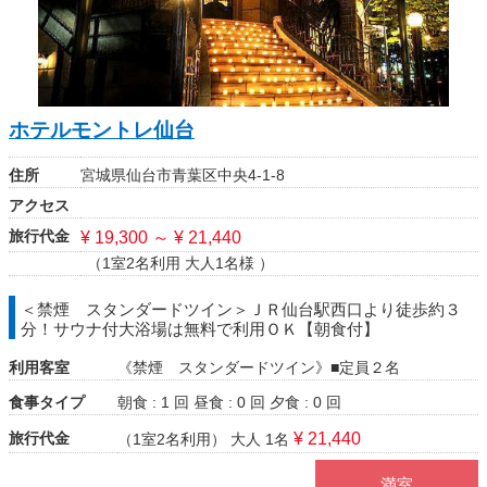
ホテルモントレ仙台
住所
宮城県仙台市青葉区中央4-1-8
アクセス
旅行代金
¥ 19,300 ～ ¥ 21,440
（1室2名利用 大人1名様 ）
＜禁煙 スタンダードツイン＞ＪＲ仙台駅西口より徒歩約３
分！サウナ付大浴場は無料で利用ＯＫ【朝食付】
利用客室
《禁煙 スタンダードツイン》■定員２名
食事タイプ
朝食 : 1 回
昼食 : 0 回
夕食 : 0 回
旅行代金
¥ 21,440
（1室2名利用）
大人 1名
満室