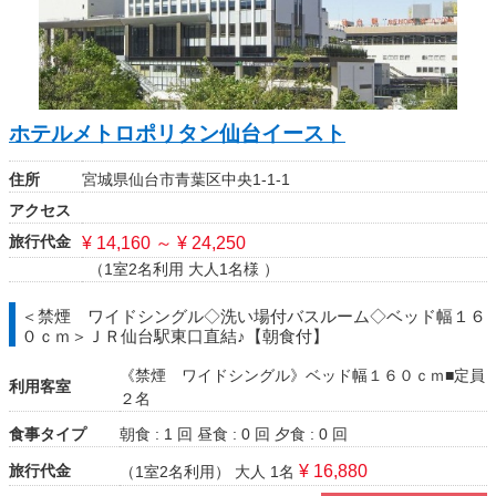
ホテルメトロポリタン仙台イースト
住所
宮城県仙台市青葉区中央1-1-1
アクセス
旅行代金
¥ 14,160 ～ ¥ 24,250
（1室2名利用 大人1名様 ）
＜禁煙 ワイドシングル◇洗い場付バスルーム◇ベッド幅１６
０ｃｍ＞ＪＲ仙台駅東口直結♪【朝食付】
《禁煙 ワイドシングル》ベッド幅１６０ｃｍ■定員
利用客室
２名
食事タイプ
朝食 : 1 回
昼食 : 0 回
夕食 : 0 回
旅行代金
¥ 16,880
（1室2名利用）
大人 1名