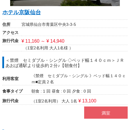
ホテル京阪仙台
住所
宮城県仙台市青葉区中央3-3-5
アクセス
旅行代金
¥ 11,160 ～ ¥ 14,940
（1室2名利用 大人1名様 ）
＜禁煙 セミダブル・シングル ◇ベッド幅１４０ｃｍ＞ＪＲ
あおば通駅より徒歩約２分♪【朝食付】
《禁煙 セミダブル・シングル 》ベッド幅１４０ｃ
利用客室
ｍ■定員２名
食事タイプ
朝食 : 1 回
昼食 : 0 回
夕食 : 0 回
旅行代金
¥ 13,100
（1室2名利用）
大人 1名
満室