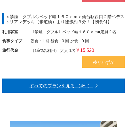
＜禁煙 ダブル◇ベッド幅１６０ｃｍ＞仙台駅西口２階ペデス
トリアンデッキ（歩道橋）より徒歩約３分！【朝食付】
利用客室
《禁煙 ダブル》ベッド幅１６０ｃｍ■定員２名
食事タイプ
朝食 : 1 回
昼食 : 0 回
夕食 : 0 回
旅行代金
¥ 15,520
（1室2名利用）
大人 1名
残りわずか
すべてのプランを見る （4件）