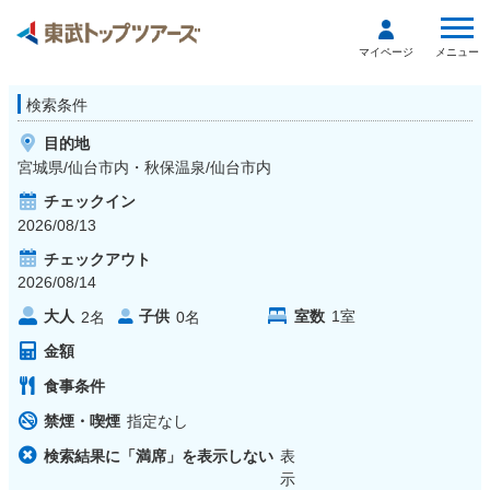
メニュー
マイページ
検索条件
目的地
宮城県/仙台市内・秋保温泉/仙台市内
チェックイン
2026/08/13
チェックアウト
2026/08/14
大人
子供
室数
1
室
2
名
0
名
金額
食事条件
禁煙・喫煙
指定なし
検索結果に「満席」を表示しない
表
示