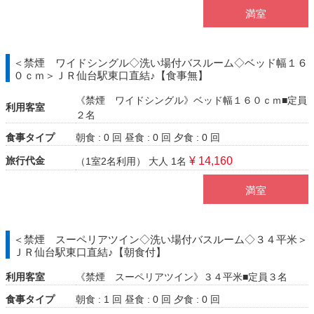
満室
＜禁煙 ワイドシングル◇洗い場付バスルーム◇ベッド幅１６
０ｃｍ＞ＪＲ仙台駅東口直結♪【食事無】
《禁煙 ワイドシングル》ベッド幅１６０ｃｍ■定員
利用客室
２名
食事タイプ
朝食 : 0 回
昼食 : 0 回
夕食 : 0 回
旅行代金
¥ 14,160
（1室2名利用）
大人 1名
満室
＜禁煙 スーペリアツイン◇洗い場付バスルーム◇３４平米＞
ＪＲ仙台駅東口直結♪【朝食付】
利用客室
《禁煙 スーペリアツイン》３４平米■定員３名
食事タイプ
朝食 : 1 回
昼食 : 0 回
夕食 : 0 回