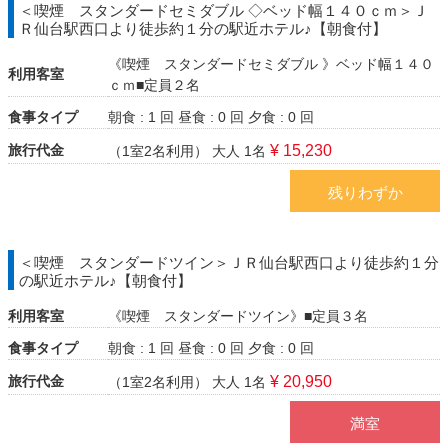
＜喫煙 スタンダードセミダブル ◇ベッド幅１４０ｃｍ＞Ｊ
Ｒ仙台駅西口より徒歩約１分の駅近ホテル♪【朝食付】
《喫煙 スタンダードセミダブル 》ベッド幅１４０
利用客室
ｃｍ■定員２名
食事タイプ
朝食 : 1 回
昼食 : 0 回
夕食 : 0 回
旅行代金
¥ 15,230
（1室2名利用）
大人 1名
残りわずか
＜喫煙 スタンダードツイン＞ＪＲ仙台駅西口より徒歩約１分
の駅近ホテル♪【朝食付】
利用客室
《喫煙 スタンダードツイン》■定員３名
食事タイプ
朝食 : 1 回
昼食 : 0 回
夕食 : 0 回
旅行代金
¥ 20,950
（1室2名利用）
大人 1名
満室