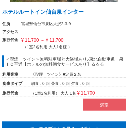
ホテルルートイン仙台泉インター
住所
宮城県仙台市泉区大沢2-3-9
アクセス
旅行代金
¥ 11,700 ～ ¥ 11,700
（1室2名利用 大人1名様 ）
＜喫煙 ツイン＞無料駐車場と大浴場あり♪東北自動車道 泉
ＩＣ至近【ホテルの無料朝食サービスあり】るるる
利用客室
《喫煙 ツイン》■定員２名
食事タイプ
朝食 : 0 回
昼食 : 0 回
夕食 : 0 回
旅行代金
¥ 11,700
（1室2名利用）
大人 1名
満室