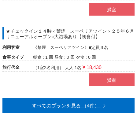
満室
★チェックイン１４時＜禁煙 スーペリアツイン＞２５年６月
リニューアルオープン♪大浴場あり【朝食付】
利用客室
《禁煙 スーペリアツイン》■定員３名
食事タイプ
朝食 : 1 回
昼食 : 0 回
夕食 : 0 回
旅行代金
¥ 18,430
（1室2名利用）
大人 1名
満室
すべてのプランを見る （4件）