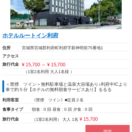
ホテルルートイン利府
住所
宮城県宮城郡利府町利府字新神明前75番地1
アクセス
旅行代金
¥ 15,700 ～ ¥ 15,700
（1室2名利用 大人1名様 ）
＜禁煙 ツイン＞無料駐車場と温泉大浴場あり♪利府中ICより
車で約５分【ホテルの無料朝食サービスあり】るるる
利用客室
《禁煙 ツイン》■定員２名
食事タイプ
朝食 : 0 回
昼食 : 0 回
夕食 : 0 回
旅行代金
¥ 15,700
（1室2名利用）
大人 1名
満室