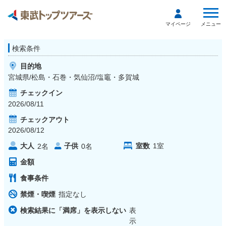
メニュー
マイページ
検索条件
目的地
宮城県/松島・石巻・気仙沼/塩竈・多賀城
チェックイン
2026/08/11
チェックアウト
2026/08/12
大人
子供
室数
1
室
2
名
0
名
金額
食事条件
禁煙・喫煙
指定なし
検索結果に「満席」を表示しない
表
示