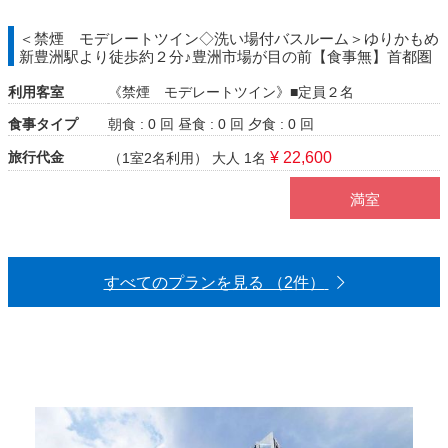
＜禁煙 モデレートツイン◇洗い場付バスルーム＞ゆりかもめ
新豊洲駅より徒歩約２分♪豊洲市場が目の前【食事無】首都圏
利用客室
《禁煙 モデレートツイン》■定員２名
食事タイプ
朝食 : 0 回
昼食 : 0 回
夕食 : 0 回
旅行代金
¥ 22,600
（1室2名利用）
大人 1名
満室
すべてのプランを見る （2件）