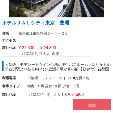
ホテルＪＡＬシティ東京 豊洲
住所
東京都江東区豊洲６－４－２０
アクセス
旅行代金
¥ 22,600 ～ ¥ 24,800
（1室2名利用 大人1名様 ）
＜禁煙 モデレートツイン◇洗い場付バスルーム＞ゆりかもめ
新豊洲駅より徒歩約２分♪豊洲市場が目の前【朝食付】首都圏
利用客室
《禁煙 モデレートツイン》■定員２名
食事タイプ
朝食 : 1 回
昼食 : 0 回
夕食 : 0 回
旅行代金
¥ 24,800
（1室2名利用）
大人 1名
満室