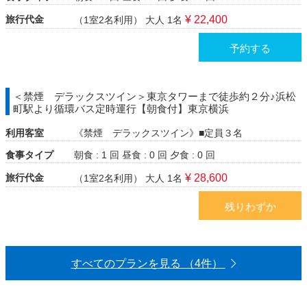
旅行代金
¥ 22,400
（1室2名利用）
大人 1名
予約する
＜禁煙 デラックスツイン＞東京タワーまで徒歩約２分♪浜松
町駅より循環バス定時運行【朝食付】東京横浜
利用客室
《禁煙 デラックスツイン》■定員３名
食事タイプ
朝食 : 1 回
昼食 : 0 回
夕食 : 0 回
旅行代金
¥ 28,600
（1室2名利用）
大人 1名
残りわずか
すべてのプランを見る （4件）