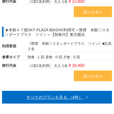
旅行代金
¥ 22,800
（1室2名利用）
大人 1名
残りわずか
★本館４７階SKY PLAZA IBASHO利用可＜禁煙 本館◇スタ
ンダードプラス ツイン＞【朝食付】東京横浜
《禁煙 本館◇スタンダードプラス ツイン》■定員
利用客室
２名
食事タイプ
朝食 : 1 回
昼食 : 0 回
夕食 : 0 回
旅行代金
¥ 26,400
（1室2名利用）
大人 1名
残りわずか
すべてのプランを見る （4件）