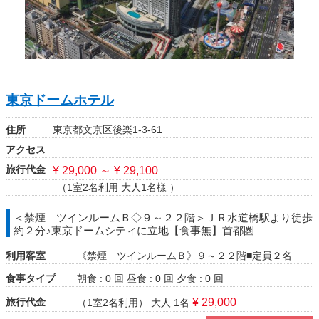
東京ドームホテル
住所
東京都文京区後楽1-3-61
アクセス
旅行代金
¥ 29,000 ～ ¥ 29,100
（1室2名利用 大人1名様 ）
＜禁煙 ツインルームＢ◇９～２２階＞ＪＲ水道橋駅より徒歩
約２分♪東京ドームシティに立地【食事無】首都圏
利用客室
《禁煙 ツインルームＢ》９～２２階■定員２名
食事タイプ
朝食 : 0 回
昼食 : 0 回
夕食 : 0 回
旅行代金
¥ 29,000
（1室2名利用）
大人 1名