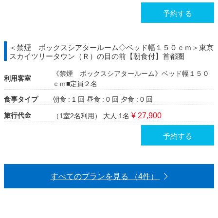
予約する
＜禁煙 ボックスシアタールーム◇ベッド幅１５０ｃｍ＞東京
スカイツリータウン（Ｒ）の目の前【朝食付】首都圏
《禁煙 ボックスシアタールーム》ベッド幅１５０
利用客室
ｃｍ■定員２名
食事タイプ
朝食 : 1 回
昼食 : 0 回
夕食 : 0 回
旅行代金
¥ 27,900
（1室2名利用）
大人 1名
予約する
すべてのプランを見る （4件）