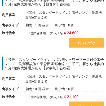
５分♪館内大浴場があり【朝食付】首都圏
《禁煙 スタンダードツイン》電子レンジ・洗濯機
利用客室
設置■定員２名
食事タイプ
朝食 : 1 回
昼食 : 0 回
夕食 : 0 回
旅行代金
¥ 24,600
（1室2名利用）
大人 1名
残りわずか
＜禁煙 スタンダードツイン◇バス無シャワーブース付◇電子
レンジ・洗濯機設置＞東急田園都市線・二子玉川駅から徒歩約
５分♪館内大浴場があり【食事無】首都圏
《禁煙 スタンダードツイン》電子レンジ・洗濯機
利用客室
設置■定員２名
食事タイプ
朝食 : 0 回
昼食 : 0 回
夕食 : 0 回
旅行代金
¥ 21,100
（1室2名利用）
大人 1名