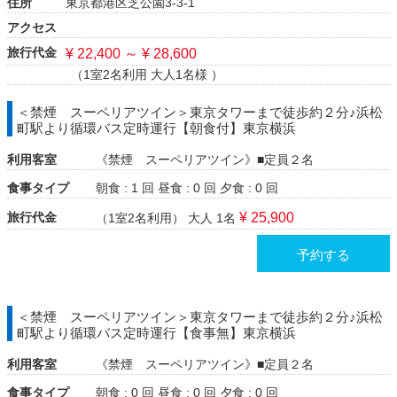
住所
東京都港区芝公園3-3-1
アクセス
旅行代金
¥ 22,400 ～ ¥ 28,600
（1室2名利用 大人1名様 ）
＜禁煙 スーペリアツイン＞東京タワーまで徒歩約２分♪浜松
町駅より循環バス定時運行【朝食付】東京横浜
利用客室
《禁煙 スーペリアツイン》■定員２名
食事タイプ
朝食 : 1 回
昼食 : 0 回
夕食 : 0 回
旅行代金
¥ 25,900
（1室2名利用）
大人 1名
予約する
＜禁煙 スーペリアツイン＞東京タワーまで徒歩約２分♪浜松
町駅より循環バス定時運行【食事無】東京横浜
利用客室
《禁煙 スーペリアツイン》■定員２名
食事タイプ
朝食 : 0 回
昼食 : 0 回
夕食 : 0 回