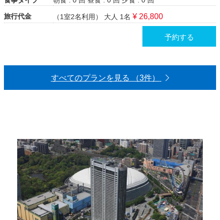
食事タイプ
朝食 : 0 回
昼食 : 0 回
夕食 : 0 回
旅行代金
¥ 26,800
（1室2名利用）
大人 1名
予約する
すべてのプランを見る （3件）