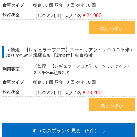
食事タイプ
朝食 : 0 回
昼食 : 0 回
夕食 : 0 回
旅行代金
¥ 24,900
（1室2名利用）
大人 1名
残りわずか
＜禁煙 【レギュラーフロア】スーペリアツイン◇３３平米＞
ゆりかもめ台場駅直結【朝食付】東京横浜
《禁煙 【レギュラーフロア】スーペリアツイン》
利用客室
３３平米■定員２名
食事タイプ
朝食 : 1 回
昼食 : 0 回
夕食 : 0 回
旅行代金
¥ 28,200
（1室2名利用）
大人 1名
残りわずか
すべてのプランを見る （5件）