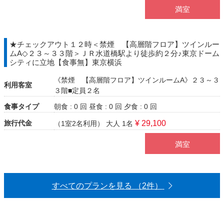
満室
★チェックアウト１２時＜禁煙 【高層階フロア】ツインルー
ムA◇２３～３３階＞ＪＲ水道橋駅より徒歩約２分♪東京ドーム
シティに立地【食事無】東京横浜
《禁煙 【高層階フロア】ツインルームA》２３～３
利用客室
３階■定員２名
食事タイプ
朝食 : 0 回
昼食 : 0 回
夕食 : 0 回
旅行代金
¥ 29,100
（1室2名利用）
大人 1名
満室
すべてのプランを見る （2件）