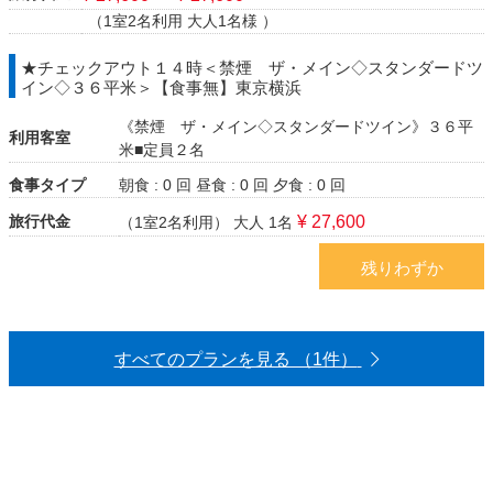
（1室2名利用 大人1名様 ）
★チェックアウト１４時＜禁煙 ザ・メイン◇スタンダードツ
イン◇３６平米＞【食事無】東京横浜
《禁煙 ザ・メイン◇スタンダードツイン》３６平
利用客室
米■定員２名
食事タイプ
朝食 : 0 回
昼食 : 0 回
夕食 : 0 回
旅行代金
¥ 27,600
（1室2名利用）
大人 1名
残りわずか
すべてのプランを見る （1件）