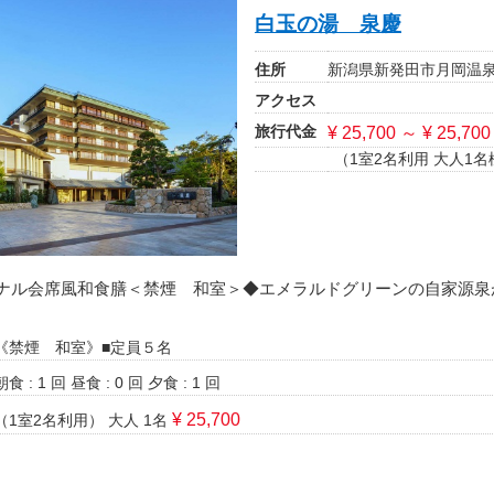
白玉の湯 泉慶
住所
新潟県新発田市月岡温泉
アクセス
旅行代金
¥ 25,700 ～ ¥ 25,700
（1室2名利用 大人1名
ナル会席風和食膳＜禁煙 和室＞◆エメラルドグリーンの自家源泉
《禁煙 和室》■定員５名
朝食 : 1 回
昼食 : 0 回
夕食 : 1 回
¥ 25,700
（1室2名利用）
大人 1名