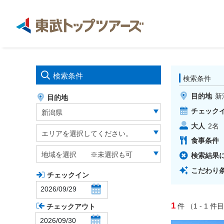
検索条件
検索条件
目的地
新
目的地
チェック
新潟県
大人
2
名
エリアを選択してください。
食事条件
地域を選択 ※未選択も可
検索結果
こだわり
チェックイン
1
件
（1 - 1
件目
チェックアウト