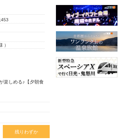
453
様 ）
が楽しめる♪【夕朝食
残りわずか