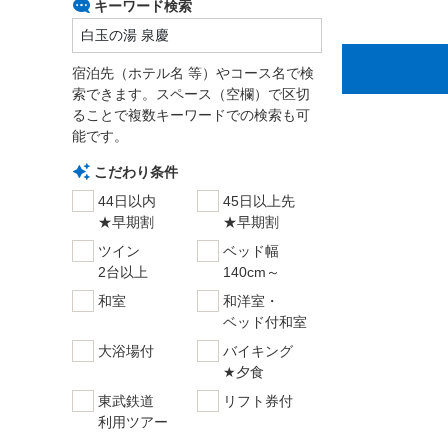
キーワード検索
宿泊先（ホテル名 等）やコース名で検
索できます。スペース（空欄）で区切
ることで複数キーワードでの検索も可
能です。
こだわり条件
44日以内
45日以上先
★早期割
★早期割
ツイン
ベッド幅
2台以上
140cm～
和室
和洋室・
ベッド付和室
大浴場付
バイキング
★夕食
東武鉄道
リフト券付
利用ツアー