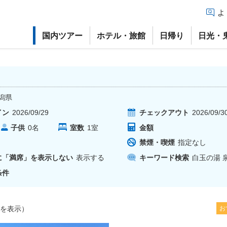
よ
国内ツアー
ホテル・旅館
日帰り
日光・
潟県
イン
2026/09/29
チェックアウト
2026/09/3
子供
室数
1
室
金額
0
名
禁煙・喫煙
指定なし
に「満席」を表示しない
表示する
キーワード検索
白玉の湯 
条件
を表示）
お