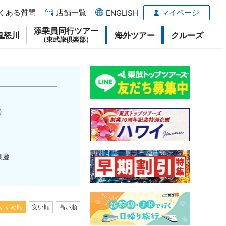
くある質問
店舗一覧
マイページ
ENGLISH
添乗員同行ツアー
鬼怒川
海外ツアー
クルーズ
（東武旅倶楽部）
0
泉慶
すすめ順
安い順
高い順