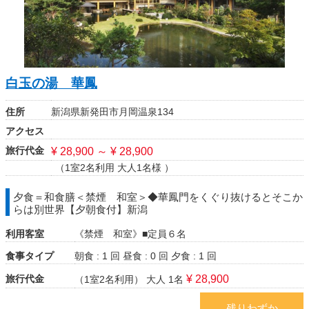
白玉の湯 華鳳
住所
新潟県新発田市月岡温泉134
アクセス
旅行代金
¥ 28,900 ～ ¥ 28,900
（1室2名利用 大人1名様 ）
夕食＝和食膳＜禁煙 和室＞◆華鳳門をくぐり抜けるとそこか
らは別世界【夕朝食付】新潟
利用客室
《禁煙 和室》■定員６名
食事タイプ
朝食 : 1 回
昼食 : 0 回
夕食 : 1 回
旅行代金
¥ 28,900
（1室2名利用）
大人 1名
残りわずか