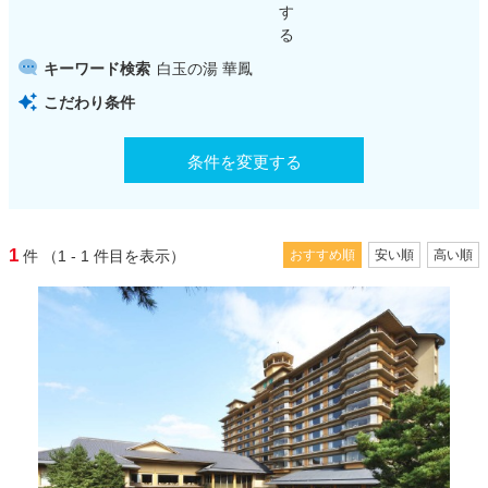
す
る
キーワード検索
白玉の湯 華鳳
こだわり条件
条件を変更する
1
件
（1 - 1
件目を表示）
おすすめ順
安い順
高い順