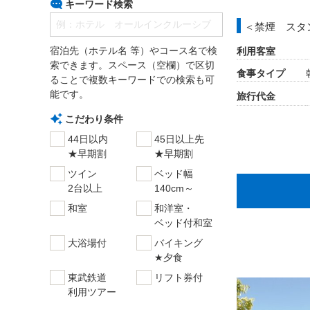
キーワード検索
＜禁煙 スタ
宿泊先（ホテル名 等）やコース名で検
利用客室
索できます。スペース（空欄）で区切
食事タイプ
ることで複数キーワードでの検索も可
能です。
旅行代金
こだわり条件
44日以内
45日以上先
★早期割
★早期割
ツイン
ベッド幅
2台以上
140cm～
和室
和洋室・
ベッド付和室
大浴場付
バイキング
★夕食
東武鉄道
リフト券付
利用ツアー