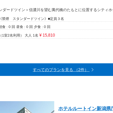
ンダードツイン＞信濃川を望む萬代橋のたもとに位置するシティホ
《禁煙 スタンダードツイン》■定員３名
朝食 : 0 回
昼食 : 0 回
夕食 : 0 回
¥ 15,810
（1室2名利用）
大人 1名
すべてのプランを見る （2件）
ホテルルートイン新潟県