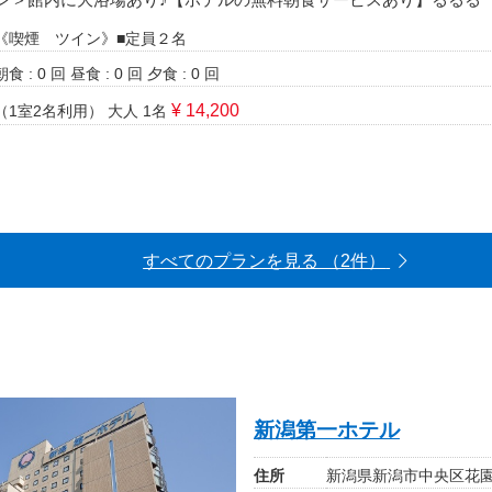
《喫煙 ツイン》■定員２名
朝食 : 0 回
昼食 : 0 回
夕食 : 0 回
¥ 14,200
（1室2名利用）
大人 1名
すべてのプランを見る （2件）
新潟第一ホテル
住所
新潟県新潟市中央区花園1-