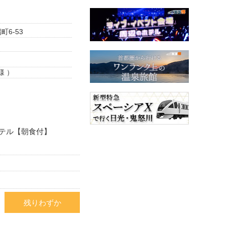
6-53
様 ）
テル【朝食付】
残りわずか