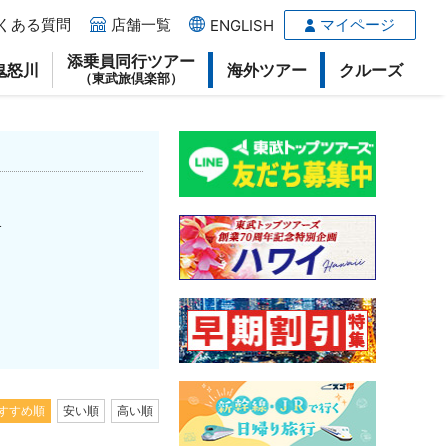
くある質問
店舗一覧
マイページ
ENGLISH
添乗員同行ツアー
鬼怒川
海外ツアー
クルーズ
（東武旅倶楽部）
1
すすめ順
安い順
高い順