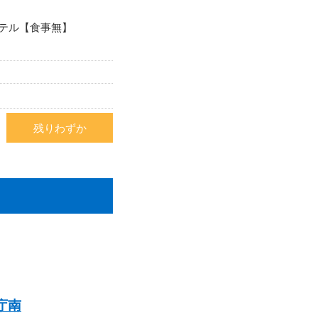
テル【食事無】
残りわずか
庁南