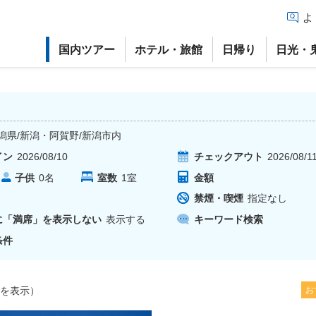
よ
国内ツアー
ホテル・旅館
日帰り
日光・
潟県/新潟・阿賀野/新潟市内
イン
2026/08/10
チェックアウト
2026/08/1
子供
室数
1
室
金額
0
名
禁煙・喫煙
指定なし
に「満席」を表示しない
表示する
キーワード検索
条件
を表示）
お