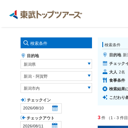
検索条件
検索条件
目的地
新
目的地
チェック
新潟県
大人
2
名
新潟・阿賀野
食事条件
新潟市内
検索結果
こだわり
チェックイン
3
件
（1 - 3
件目
チェックアウト