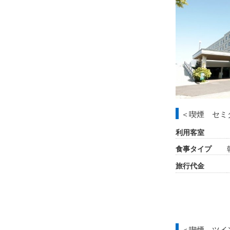
＜喫煙 セミ
利用客室
食事タイプ
旅行代金
＜喫煙 ツイ