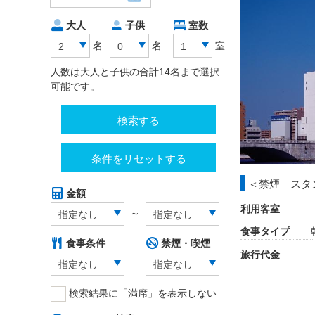
大人
子供
室数
名
名
室
2
0
1
人数は大人と子供の合計14名まで選択
可能です。
検索する
条件をリセットする
＜禁煙 スタ
金額
利用客室
～
指定なし
指定なし
食事タイプ
食事条件
禁煙・喫煙
旅行代金
指定なし
指定なし
検索結果に「満席」を表示しない