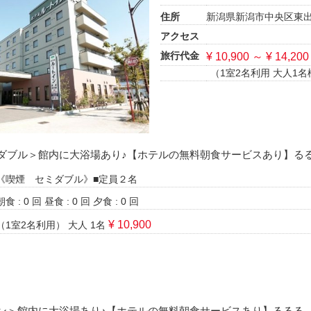
住所
新潟県新潟市中央区東出来
アクセス
旅行代金
¥ 10,900 ～ ¥ 14,200
（1室2名利用 大人1名
ダブル＞館内に大浴場あり♪【ホテルの無料朝食サービスあり】る
《喫煙 セミダブル》■定員２名
朝食 : 0 回
昼食 : 0 回
夕食 : 0 回
¥ 10,900
（1室2名利用）
大人 1名
ン＞館内に大浴場あり♪【ホテルの無料朝食サービスあり】るるる