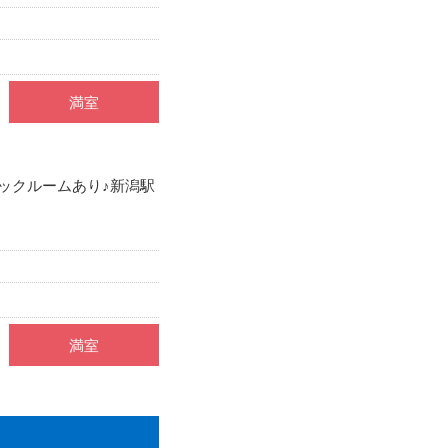
満室
ックルームあり♪新潟駅
満室