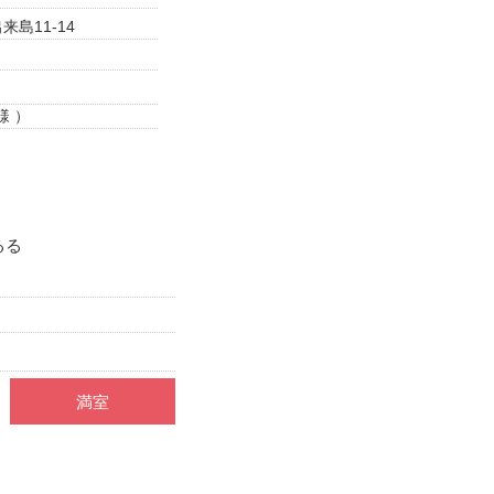
島11-14
様 ）
るる
満室