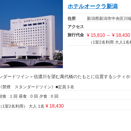
ホテルオークラ新潟
住所
新潟県新潟市中央区川端町
アクセス
旅行代金
¥ 15,810 ～ ¥ 18,430
（1室2名利用 大人1名
ンダードツイン＞信濃川を望む萬代橋のたもとに位置するシティホ
《禁煙 スタンダードツイン》■定員３名
朝食 : 1 回
昼食 : 0 回
夕食 : 0 回
¥ 18,430
（1室2名利用）
大人 1名