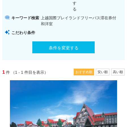
す
る
キーワード検索
上越国際プレイランドフリーパス滞在券付
和洋室
こだわり条件
条件を変更する
1
件
（1 - 1
件目を表示）
おすすめ順
安い順
高い順