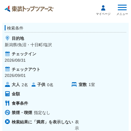
メニュー
マイページ
検索条件
目的地
新潟県/魚沼・十日町/塩沢
チェックイン
2026/08/31
チェックアウト
2026/09/01
大人
子供
室数
1
室
2
名
0
名
金額
食事条件
禁煙・喫煙
指定なし
検索結果に「満席」を表示しない
表
示