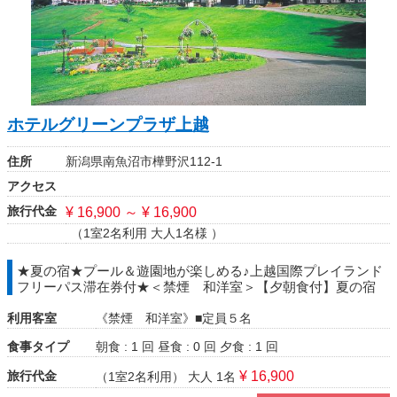
ホテルグリーンプラザ上越
住所
新潟県南魚沼市樺野沢112-1
アクセス
旅行代金
¥ 16,900 ～ ¥ 16,900
（1室2名利用 大人1名様 ）
★夏の宿★プール＆遊園地が楽しめる♪上越国際プレイランド
フリーパス滞在券付★＜禁煙 和洋室＞【夕朝食付】夏の宿
利用客室
《禁煙 和洋室》■定員５名
食事タイプ
朝食 : 1 回
昼食 : 0 回
夕食 : 1 回
旅行代金
¥ 16,900
（1室2名利用）
大人 1名