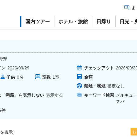
よ
国内ツアー
ホテル・旅館
日帰り
日光・
野県
イン
2026/09/29
チェックアウト
2026/09/3
子供
室数
1
室
金額
0
名
禁煙・喫煙
指定なし
に「満席」を表示しない
表示する
キーワード検索
メルキュ
スパ
条件
を表示）
お