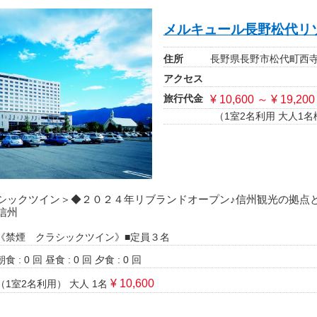
メルキュール長野松代リ
住所
長野県長野市松代町西寺尾
アクセス
旅行代金
¥ 10,600 ～ ¥ 19,200
（1室2名利用 大人1名
シックツイン＞◆２０２４年リブランドオープン♪信州観光の拠点
信州
《禁煙 クラシックツイン》■定員３名
朝食 : 0 回
昼食 : 0 回
夕食 : 0 回
¥ 10,600
（1室2名利用）
大人 1名