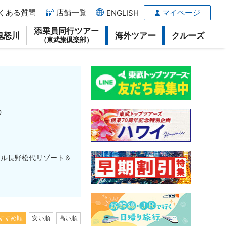
くある質問
店舗一覧
マイページ
ENGLISH
添乗員同行ツアー
鬼怒川
海外ツアー
クルーズ
（東武旅倶楽部）
0
ール長野松代リゾート＆
すすめ順
安い順
高い順