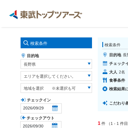
検索条件
検索条件
目的地
長
目的地
チェック
長野県
大人
2
名
エリアを選択してください。
食事条件
地域を選択 ※未選択も可
検索結果
チェックイン
こだわり
チェックアウト
1
件
（1 - 1
件目