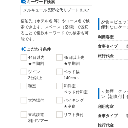
キーワード検索
宿泊先（ホテル名 等）やコース名で検
夕食＝ビュッ
索できます。スペース（空欄）で区切
便利なロケー
ることで複数キーワードでの検索も可
利用客室
能です。
食事タイプ
こだわり条件
旅行代金
44日以内
45日以上先
★早期割
★早期割
ツイン
ベッド幅
2台以上
140cm～
和室
和洋室・
＜禁煙 クラ
ベッド付和室
ン【朝食付】
大浴場付
バイキング
★夕食
利用客室
東武鉄道
リフト券付
食事タイプ
利用ツアー
旅行代金