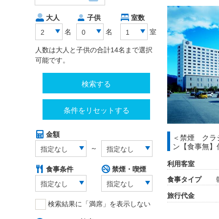
大人
子供
室数
名
名
室
2
0
1
人数は大人と子供の合計14名まで選択
可能です。
検索する
条件をリセットする
金額
＜禁煙 クラ
ン【食事無】
～
指定なし
指定なし
利用客室
食事条件
禁煙・喫煙
食事タイプ
指定なし
指定なし
旅行代金
検索結果に「満席」を表示しない