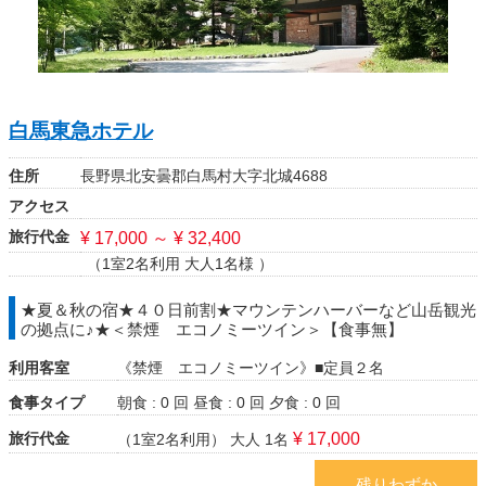
白馬東急ホテル
住所
長野県北安曇郡白馬村大字北城4688
アクセス
旅行代金
¥ 17,000 ～ ¥ 32,400
（1室2名利用 大人1名様 ）
★夏＆秋の宿★４０日前割★マウンテンハーバーなど山岳観光
の拠点に♪★＜禁煙 エコノミーツイン＞【食事無】
利用客室
《禁煙 エコノミーツイン》■定員２名
食事タイプ
朝食 : 0 回
昼食 : 0 回
夕食 : 0 回
旅行代金
¥ 17,000
（1室2名利用）
大人 1名
残りわずか